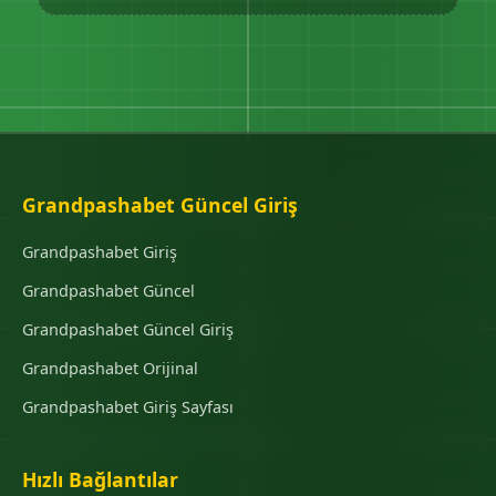
Grandpashabet Güncel Giriş
Grandpashabet Giriş
Grandpashabet Güncel
Grandpashabet Güncel Giriş
Grandpashabet Orijinal
Grandpashabet Giriş Sayfası
Hızlı Bağlantılar