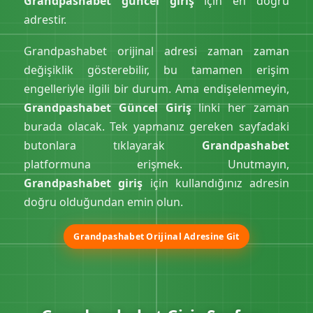
Grandpashabet güncel giriş
için en doğru
adrestir.
Grandpashabet orijinal adresi zaman zaman
değişiklik gösterebilir, bu tamamen erişim
engelleriyle ilgili bir durum. Ama endişelenmeyin,
Grandpashabet Güncel Giriş
linki her zaman
burada olacak. Tek yapmanız gereken sayfadaki
butonlara tıklayarak
Grandpashabet
platformuna erişmek. Unutmayın,
Grandpashabet giriş
için kullandığınız adresin
doğru olduğundan emin olun.
Grandpashabet Orijinal Adresine Git