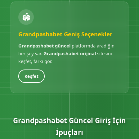
🏟️
Grandpashabet Geniş Seçenekler
Grandpashabet güncel
platformda aradığın
her şey var.
Grandpashabet orijinal
sitesini
keşfet, farkı gör.
Keşfet
Grandpashabet Güncel Giriş İçin
İpuçları