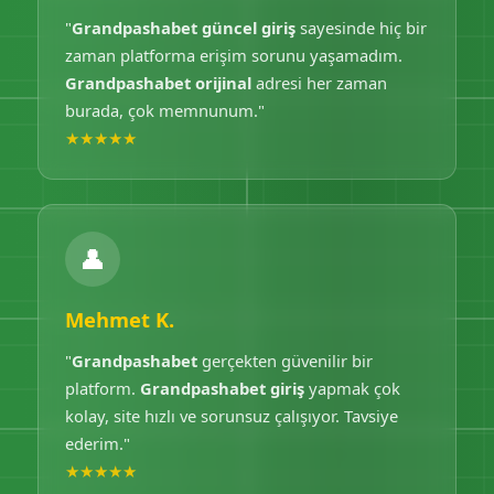
"
Grandpashabet güncel giriş
sayesinde hiç bir
zaman platforma erişim sorunu yaşamadım.
Grandpashabet orijinal
adresi her zaman
burada, çok memnunum."
★★★★★
👤
Mehmet K.
"
Grandpashabet
gerçekten güvenilir bir
platform.
Grandpashabet giriş
yapmak çok
kolay, site hızlı ve sorunsuz çalışıyor. Tavsiye
ederim."
★★★★★