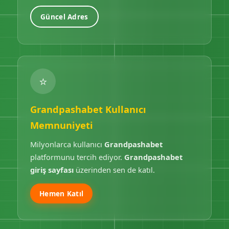
Güncel Adres
⭐
Grandpashabet Kullanıcı
Memnuniyeti
Milyonlarca kullanıcı
Grandpashabet
platformunu tercih ediyor.
Grandpashabet
giriş sayfası
üzerinden sen de katıl.
Hemen Katıl