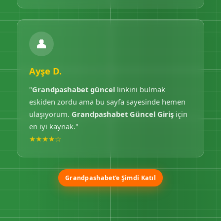
👤
Ayşe D.
"
Grandpashabet güncel
linkini bulmak
eskiden zordu ama bu sayfa sayesinde hemen
ulaşıyorum.
Grandpashabet Güncel Giriş
için
en iyi kaynak."
★★★★☆
Grandpashabet'e Şimdi Katıl