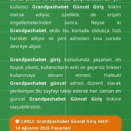
kullanıcı
Grandpashabet Güncel Giriş
linkini
merak ediyor, özellikle de erişim
engellemelerinden sonra. Neyse ki
Grandpashabet
ekibi bu konuda oldukça hızlı
hareket ediyor ve yeni adresleri kısa sürede
devreye alıyor.
Grandpashabet giriş
konusunda yaşanan en
büyük sıkıntı, kullanıcıların eski ve geçersiz linkleri
kullanmaya devam etmesi. Halbuki
Grandpashabet güncel
adresi düzenli olarak
yenileniyor. Bu sayfayı takip ederek her zaman en
güncel
Grandpashabet Güncel Giriş
linkine
ulaşabilirsiniz.
🔴 CANLI: Grandpashabet Güncel Giriş Aktif -
10 Ağustos 2026 Pazartesi