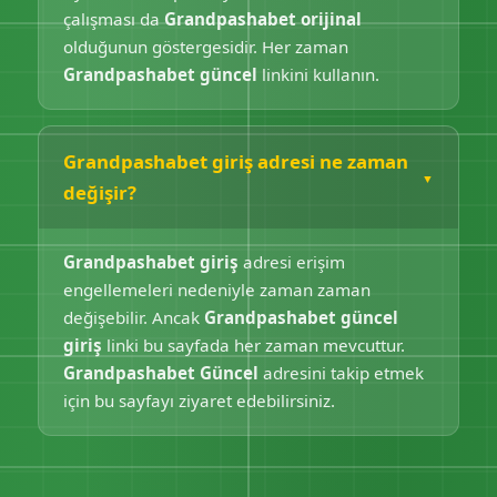
çalışması da
Grandpashabet orijinal
olduğunun göstergesidir. Her zaman
Grandpashabet güncel
linkini kullanın.
Grandpashabet giriş adresi ne zaman
değişir?
Grandpashabet giriş
adresi erişim
engellemeleri nedeniyle zaman zaman
değişebilir. Ancak
Grandpashabet güncel
giriş
linki bu sayfada her zaman mevcuttur.
Grandpashabet Güncel
adresini takip etmek
için bu sayfayı ziyaret edebilirsiniz.