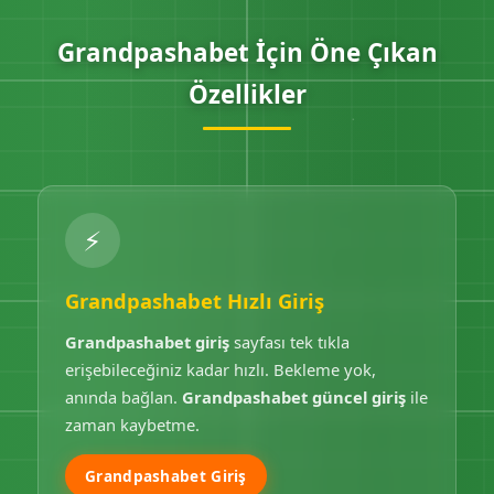
Grandpashabet İçin Öne Çıkan
Özellikler
⚡
Grandpashabet Hızlı Giriş
Grandpashabet giriş
sayfası tek tıkla
erişebileceğiniz kadar hızlı. Bekleme yok,
anında bağlan.
Grandpashabet güncel giriş
ile
zaman kaybetme.
Grandpashabet Giriş