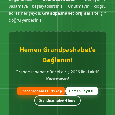
yaşamaya başlayabilirsiniz. Unutmayın, doğru
adres her şeydir.
Grandpashabet orijinal
site için
doğru yerdesiniz.
Hemen Grandpashabet'e
Bağlanın!
Grandpashabet güncel giriş 2026 linki aktif.
Kaçırmayın!
Grandpashabet Giriş Yap
Hemen Kayıt Ol
Grandpashabet Güncel