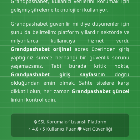
Grandpashabet, kullanıcı verilerini korumak için
gelişmiş şifreleme teknolojileri kullanıyor.
Grandpashabet güvenilir mi diye düşünenler için
şunu da belirtelim: platform yıllardır sektörde ve
milyonlarca kullanıcıya hizmet verdi.
Grandpashabet orijinal
adres üzerinden giriş
yaptığınız sürece herhangi bir güvenlik sorunu
yaşamazsınız. Tabi burada kritik nokta,
Grandpashabet giriş sayfası
nın doğru
olduğundan emin olmak. Sahte sitelere karşı
dikkatli olun, her zaman
Grandpashabet güncel
linkini kontrol edin.
🔒 SSL Korumalı
✅ Lisanslı Platform
⭐ 4.8 / 5 Kullanıcı Puanı
🛡️ Veri Güvenliği