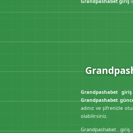
Grandpashabet giriş
i
Grandpash
Grandpashabet giriş
Grandpashabet günc
adınız ve şifrenizle ot
olabilirsiniz.
Grandpashabet giriş 