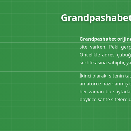
Grandpashabet 
Grandpashabet orijin
site varken. Peki ge
Öncelikle adres çubuğ
sertifikasına sahiptir, 
İkinci olarak, sitenin t
amatörce hazırlanmış ta
her zaman bu sayfadaki
böylece sahte sitelere 