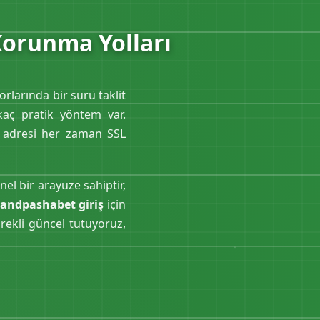
Korunma Yolları
rlarında bir sürü taklit
 kaç pratik yöntem var.
adresi her zaman SSL
el bir arayüze sahiptir,
andpashabet giriş
için
rekli güncel tutuyoruz,