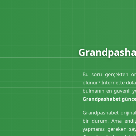
Grandpashab
Bu soru gerçekten ön
olunur? İnternette dolaş
bulmanın en güvenli yo
Grandpashabet güncel
Grandpashabet orijinal
bir durum. Ama endi
yapmanız gereken say