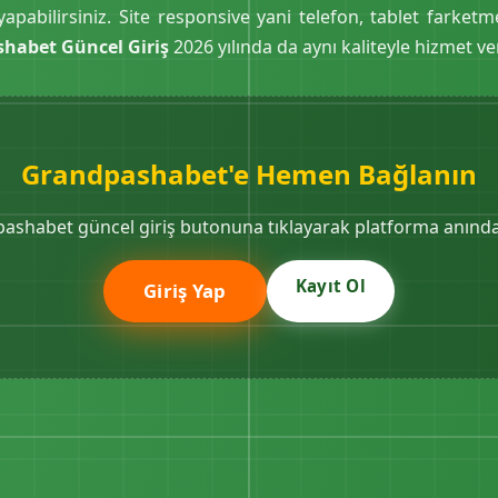
apabilirsiniz. Site responsive yani telefon, tablet farke
habet Güncel Giriş
2026 yılında da aynı kaliteyle hizmet 
Grandpashabet'e Hemen Bağlanın
ashabet güncel giriş butonuna tıklayarak platforma anında 
Kayıt Ol
Giriş Yap