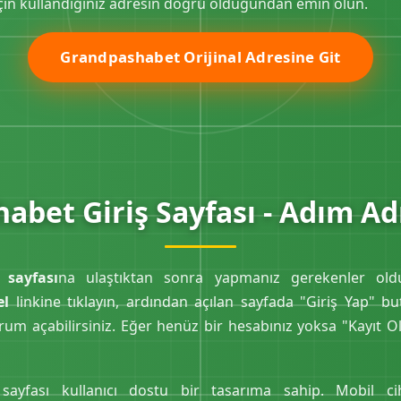
çin kullandığınız adresin doğru olduğundan emin olun.
Grandpashabet Orijinal Adresine Git
abet Giriş Sayfası - Adım A
 sayfası
na ulaştıktan sonra yapmanız gerekenler oldu
el
linkine tıklayın, ardından açılan sayfada "Giriş Yap" bu
urum açabilirsiniz. Eğer henüz bir hesabınız yoksa "Kayıt O
sayfası kullanıcı dostu bir tasarıma sahip. Mobil c