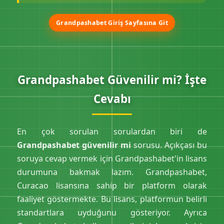
Grandpashabet Giriş Sayfasına Git
Grandpashabet Güvenilir mi? İşte
Cevabı
En çok sorulan sorulardan biri de
Grandpashabet güvenilir mi
sorusu. Açıkçası bu
soruya cevap vermek için Grandpashabet'in lisans
durumuna bakmak lazım. Grandpashabet,
Curacao lisansına sahip bir platform olarak
faaliyet göstermekte. Bu lisans, platformun belirli
standartlara uyduğunu gösteriyor. Ayrıca