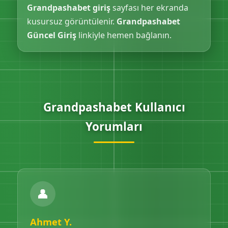
Grandpashabet giriş
sayfası her ekranda
kusursuz görüntülenir.
Grandpashabet
Güncel Giriş
linkiyle hemen bağlanın.
Grandpashabet Kullanıcı
Yorumları
👤
Ahmet Y.