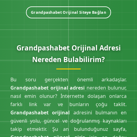
Grandpashabet Orijinal Siteye Bağlan
Grandpashabet Orijinal Adresi
Nereden Bulabilirim?
Bu soru gerçekten önemli arkadaşlar.
Grandpashabet orijinal adresi
nereden bulunur,
nasıl emin olunur? İnternette dolaşan onlarca
farklı link var ve bunların çoğu taklit.
Grandpashabet orijinal
adresini bulmanın en
güvenli yolu, güncel ve doğrulanmış kaynakları
takip etmektir. Şu an bulunduğunuz sayfa,