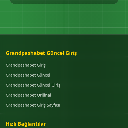
Grandpashabet Güncel Giriş
Grandpashabet Giriş
Grandpashabet Güncel
Grandpashabet Güncel Giriş
Grandpashabet Orijinal
Grandpashabet Giriş Sayfası
Hızlı Bağlantılar