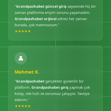
"
Grandpashabet güncel giriş
sayesinde hiç bir
zaman platforma erişim sorunu yaşamadım.
Grandpashabet orijinal
adresi her zaman
burada, çok memnunum."
★★★★★
👤
Mehmet K.
"
Grandpashabet
gerçekten güvenilir bir
platform.
Grandpashabet giriş
yapmak çok
kolay, site hızlı ve sorunsuz çalışıyor. Tavsiye
ederim."
★★★★★