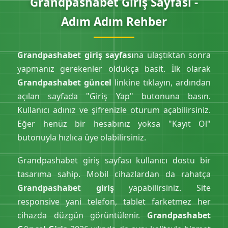
Grandpashabet Giriş Sayfası -
Adım Adım Rehber
Grandpashabet giriş sayfası
na ulaştıktan sonra
yapmanız gerekenler oldukça basit. İlk olarak
Grandpashabet güncel
linkine tıklayın, ardından
açılan sayfada "Giriş Yap" butonuna basın.
Kullanıcı adınız ve şifrenizle oturum açabilirsiniz.
Eğer henüz bir hesabınız yoksa "Kayıt Ol"
butonuyla hızlıca üye olabilirsiniz.
Grandpashabet giriş sayfası kullanıcı dostu bir
tasarıma sahip. Mobil cihazlardan da rahatça
Grandpashabet giriş
yapabilirsiniz. Site
responsive yani telefon, tablet farketmez her
cihazda düzgün görüntülenir.
Grandpashabet