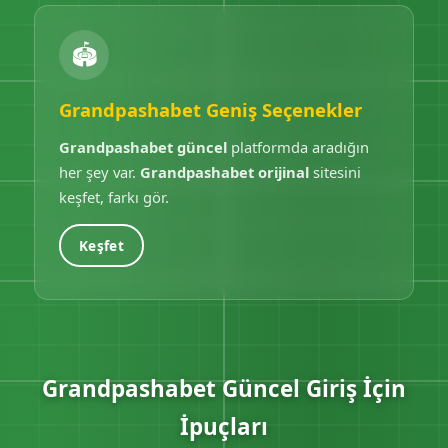
🏟️
Grandpashabet Geniş Seçenekler
Grandpashabet güncel
platformda aradığın
her şey var.
Grandpashabet orijinal
sitesini
keşfet, farkı gör.
Keşfet
Grandpashabet Güncel Giriş İçin
İpuçları