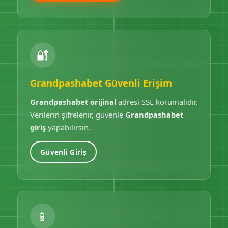
🔐
Grandpashabet Güvenli Erişim
Grandpashabet orijinal
adresi SSL korumalıdır.
Verilerin şifrelenir, güvenle
Grandpashabet
giriş
yapabilirsin.
Güvenli Giriş
📱