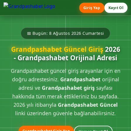
Giriş Yap
Kayıt Ol
📅 Bugün: 8 Ağustos 2026 Cumartesi
Grandpashabet Güncel Giriş
2026
- Grandpashabet Orijinal Adresi
Grandpashabet güncel giriş arayanlar için en
doğru adrestesiniz.
Grandpashabet
orijinal
adresi ve
Grandpashabet giriş
sayfası
hakkında tüm merak ettikleriniz bu sayfada.
2026 yılı itibarıyla
Grandpashabet Güncel
linki üzerinden güvenle bağlanabilirsiniz.
Grandpashabet Giriş Yap