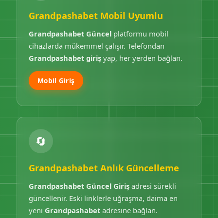
Grandpashabet Mobil Uyumlu
Grandpashabet Güncel
platformu mobil
cihazlarda mükemmel çalışır. Telefondan
Grandpashabet giriş
yap, her yerden bağlan.
Mobil Giriş
🔄
Grandpashabet Anlık Güncelleme
Grandpashabet Güncel Giriş
adresi sürekli
güncellenir. Eski linklerle uğraşma, daima en
yeni
Grandpashabet
adresine bağlan.