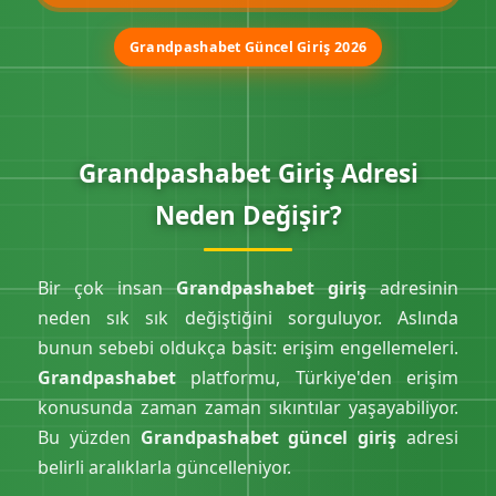
Grandpashabet Güncel Giriş 2026
Grandpashabet Giriş Adresi
Neden Değişir?
Bir çok insan
Grandpashabet giriş
adresinin
neden sık sık değiştiğini sorguluyor. Aslında
bunun sebebi oldukça basit: erişim engellemeleri.
Grandpashabet
platformu, Türkiye'den erişim
konusunda zaman zaman sıkıntılar yaşayabiliyor.
Bu yüzden
Grandpashabet güncel giriş
adresi
belirli aralıklarla güncelleniyor.