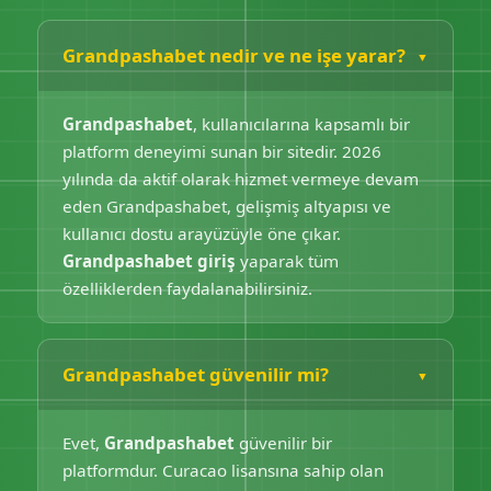
Grandpashabet nedir ve ne işe yarar?
Grandpashabet
, kullanıcılarına kapsamlı bir
platform deneyimi sunan bir sitedir. 2026
yılında da aktif olarak hizmet vermeye devam
eden Grandpashabet, gelişmiş altyapısı ve
kullanıcı dostu arayüzüyle öne çıkar.
Grandpashabet giriş
yaparak tüm
özelliklerden faydalanabilirsiniz.
Grandpashabet güvenilir mi?
Evet,
Grandpashabet
güvenilir bir
platformdur. Curacao lisansına sahip olan