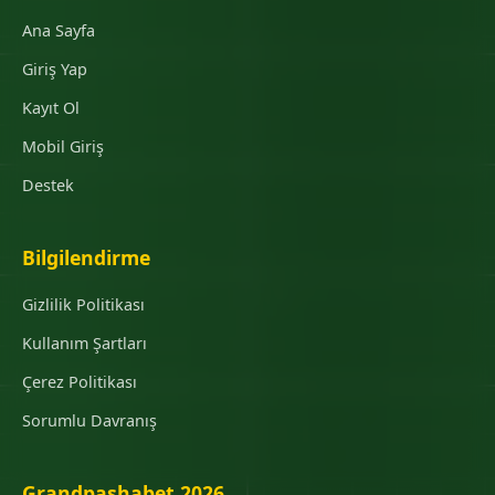
Ana Sayfa
Giriş Yap
Kayıt Ol
Mobil Giriş
Destek
Bilgilendirme
Gizlilik Politikası
Kullanım Şartları
Çerez Politikası
Sorumlu Davranış
Grandpashabet 2026