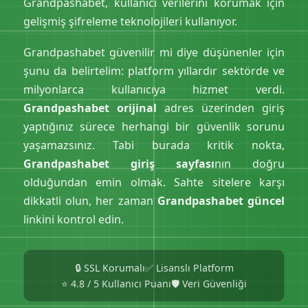
Grandpashabet, kullanıcı verilerini korumak için
gelişmiş şifreleme teknolojileri kullanıyor.
Grandpashabet güvenilir mi diye düşünenler için
şunu da belirtelim: platform yıllardır sektörde ve
milyonlarca kullanıcıya hizmet verdi.
Grandpashabet orijinal
adres üzerinden giriş
yaptığınız sürece herhangi bir güvenlik sorunu
yaşamazsınız. Tabi burada kritik nokta,
Grandpashabet giriş sayfası
nın doğru
olduğundan emin olmak. Sahte sitelere karşı
dikkatli olun, her zaman
Grandpashabet güncel
linkini kontrol edin.
🔒 SSL Korumalı
✅ Lisanslı Platform
⭐ 4.8 / 5 Kullanıcı Puanı
🛡️ Veri Güvenliği