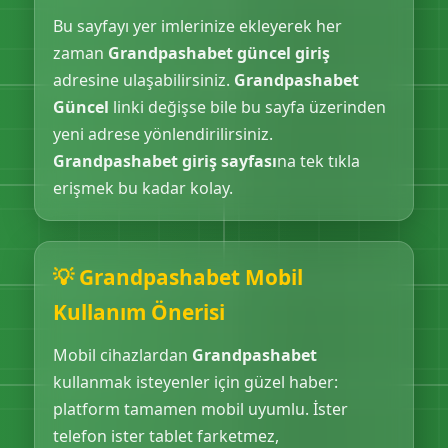
Bu sayfayı yer imlerinize ekleyerek her
zaman
Grandpashabet güncel giriş
adresine ulaşabilirsiniz.
Grandpashabet
Güncel
linki değişse bile bu sayfa üzerinden
yeni adrese yönlendirilirsiniz.
Grandpashabet giriş sayfası
na tek tıkla
erişmek bu kadar kolay.
💡 Grandpashabet Mobil
Kullanım Önerisi
Mobil cihazlardan
Grandpashabet
kullanmak isteyenler için güzel haber:
platform tamamen mobil uyumlu. İster
telefon ister tablet farketmez,