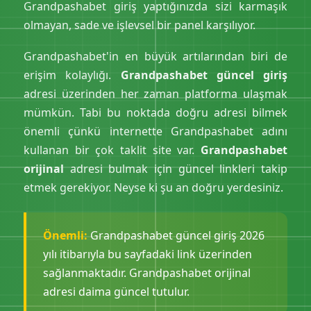
Grandpashabet giriş yaptığınızda sizi karmaşık
olmayan, sade ve işlevsel bir panel karşılıyor.
Grandpashabet'in en büyük artılarından biri de
erişim kolaylığı.
Grandpashabet güncel giriş
adresi üzerinden her zaman platforma ulaşmak
mümkün. Tabi bu noktada doğru adresi bilmek
önemli çünkü internette Grandpashabet adını
kullanan bir çok taklit site var.
Grandpashabet
orijinal
adresi bulmak için güncel linkleri takip
etmek gerekiyor. Neyse ki şu an doğru yerdesiniz.
Önemli:
Grandpashabet güncel giriş 2026
yılı itibarıyla bu sayfadaki link üzerinden
sağlanmaktadır. Grandpashabet orijinal
adresi daima güncel tutulur.