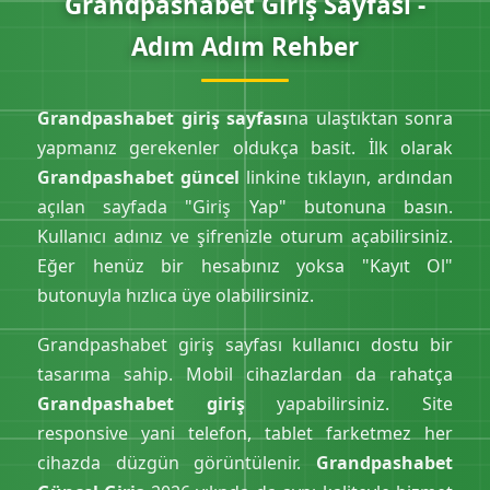
Grandpashabet Giriş Sayfası -
Adım Adım Rehber
Grandpashabet giriş sayfası
na ulaştıktan sonra
yapmanız gerekenler oldukça basit. İlk olarak
Grandpashabet güncel
linkine tıklayın, ardından
açılan sayfada "Giriş Yap" butonuna basın.
Kullanıcı adınız ve şifrenizle oturum açabilirsiniz.
Eğer henüz bir hesabınız yoksa "Kayıt Ol"
butonuyla hızlıca üye olabilirsiniz.
Grandpashabet giriş sayfası kullanıcı dostu bir
tasarıma sahip. Mobil cihazlardan da rahatça
Grandpashabet giriş
yapabilirsiniz. Site
responsive yani telefon, tablet farketmez her
cihazda düzgün görüntülenir.
Grandpashabet