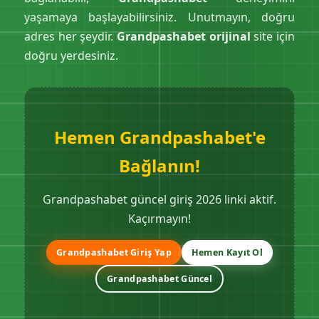
yaşamaya başlayabilirsiniz. Unutmayın, doğru
adres her şeydir.
Grandpashabet orijinal
site için
doğru yerdesiniz.
Hemen Grandpashabet'e
Bağlanın!
Grandpashabet güncel giriş 2026 linki aktif.
Kaçırmayın!
Grandpashabet Giriş Yap
Hemen Kayıt Ol
Grandpashabet Güncel