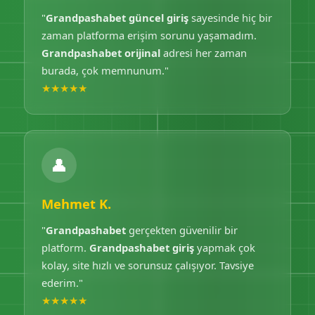
"
Grandpashabet güncel giriş
sayesinde hiç bir
zaman platforma erişim sorunu yaşamadım.
Grandpashabet orijinal
adresi her zaman
burada, çok memnunum."
★★★★★
👤
Mehmet K.
"
Grandpashabet
gerçekten güvenilir bir
platform.
Grandpashabet giriş
yapmak çok
kolay, site hızlı ve sorunsuz çalışıyor. Tavsiye
ederim."
★★★★★