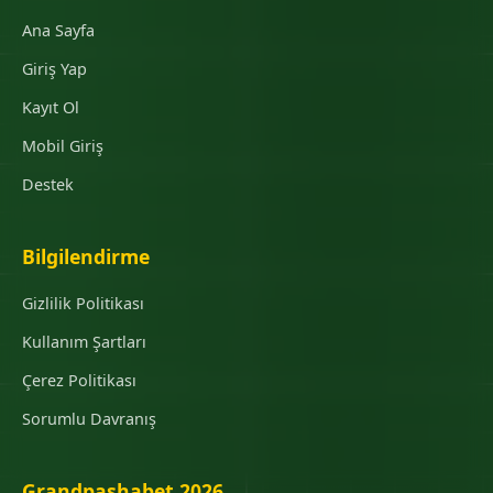
Ana Sayfa
Giriş Yap
Kayıt Ol
Mobil Giriş
Destek
Bilgilendirme
Gizlilik Politikası
Kullanım Şartları
Çerez Politikası
Sorumlu Davranış
Grandpashabet 2026