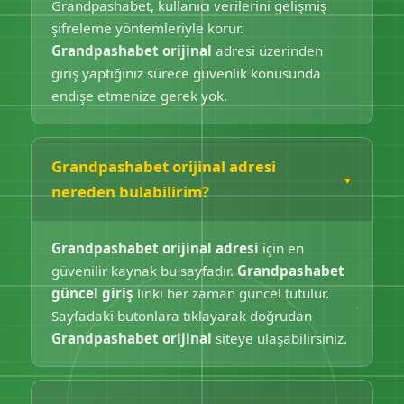
Grandpashabet, kullanıcı verilerini gelişmiş
şifreleme yöntemleriyle korur.
Grandpashabet orijinal
adresi üzerinden
giriş yaptığınız sürece güvenlik konusunda
endişe etmenize gerek yok.
Grandpashabet orijinal adresi
nereden bulabilirim?
Grandpashabet orijinal adresi
için en
güvenilir kaynak bu sayfadır.
Grandpashabet
güncel giriş
linki her zaman güncel tutulur.
Sayfadaki butonlara tıklayarak doğrudan
Grandpashabet orijinal
siteye ulaşabilirsiniz.