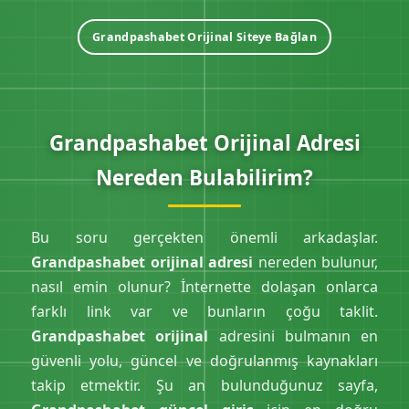
Grandpashabet Orijinal Siteye Bağlan
Grandpashabet Orijinal Adresi
Nereden Bulabilirim?
Bu soru gerçekten önemli arkadaşlar.
Grandpashabet orijinal adresi
nereden bulunur,
nasıl emin olunur? İnternette dolaşan onlarca
farklı link var ve bunların çoğu taklit.
Grandpashabet orijinal
adresini bulmanın en
güvenli yolu, güncel ve doğrulanmış kaynakları
takip etmektir. Şu an bulunduğunuz sayfa,