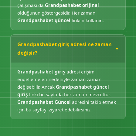
çalışması da
Grandpashabet orijinal
olduğunun göstergesidir. Her zaman
Grandpashabet güncel
linkini kullanın.
Grandpashabet giriş adresi ne zaman
değişir?
Grandpashabet giriş
adresi erişim
engellemeleri nedeniyle zaman zaman
değişebilir. Ancak
Grandpashabet güncel
giriş
linki bu sayfada her zaman mevcuttur.
Grandpashabet Güncel
adresini takip etmek
için bu sayfayı ziyaret edebilirsiniz.