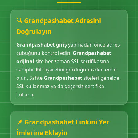
🔍 Grandpashabet Adresini
Doğrulayın
Grandpashabet giriş
yapmadan önce adres
çubuğunu kontrol edin.
Grandpashabet
orijinal
site her zaman SSL sertifikasına
sahiptir. Kilit işaretini gördüğünüzden emin
olun. Sahte
Grandpashabet
siteleri genelde
SSL kullanmaz ya da geçersiz sertifika
kullanır.
📌 Grandpashabet Linkini Yer
İmlerine Ekleyin