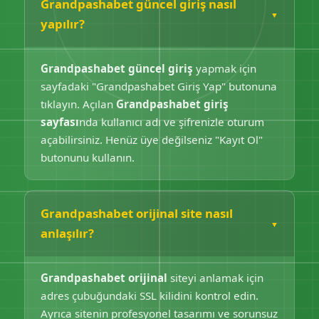
Grandpashabet güncel giriş nasıl
yapılır?
Grandpashabet güncel giriş
yapmak için
sayfadaki "Grandpashabet Giriş Yap" butonuna
tıklayın. Açılan
Grandpashabet giriş
sayfası
nda kullanıcı adı ve şifrenizle oturum
açabilirsiniz. Henüz üye değilseniz "Kayıt Ol"
butonunu kullanın.
Grandpashabet orijinal site nasıl
anlaşılır?
Grandpashabet orijinal
siteyi anlamak için
adres çubuğundaki SSL kilidini kontrol edin.
Ayrıca sitenin profesyonel tasarımı ve sorunsuz