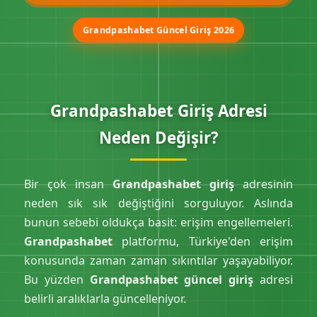
Grandpashabet Güncel Giriş 2026
Grandpashabet Giriş Adresi
Neden Değişir?
Bir çok insan
Grandpashabet giriş
adresinin
neden sık sık değiştiğini sorguluyor. Aslında
bunun sebebi oldukça basit: erişim engellemeleri.
Grandpashabet
platformu, Türkiye'den erişim
konusunda zaman zaman sıkıntılar yaşayabiliyor.
Bu yüzden
Grandpashabet güncel giriş
adresi
belirli aralıklarla güncelleniyor.