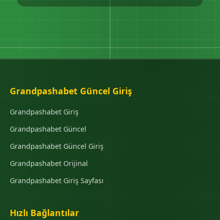
Grandpashabet Güncel Giriş
Grandpashabet Giriş
Grandpashabet Güncel
Grandpashabet Güncel Giriş
Grandpashabet Orijinal
Grandpashabet Giriş Sayfası
Hızlı Bağlantılar