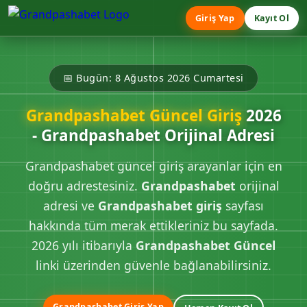
Giriş Yap
Kayıt Ol
📅 Bugün: 8 Ağustos 2026 Cumartesi
Grandpashabet Güncel Giriş
2026
- Grandpashabet Orijinal Adresi
Grandpashabet güncel giriş arayanlar için en
doğru adrestesiniz.
Grandpashabet
orijinal
adresi ve
Grandpashabet giriş
sayfası
hakkında tüm merak ettikleriniz bu sayfada.
2026 yılı itibarıyla
Grandpashabet Güncel
linki üzerinden güvenle bağlanabilirsiniz.
Grandpashabet Giriş Yap