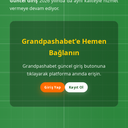
Güncel Giriş
2026 yılında da aynı kaliteyle hizmet
vermeye devam ediyor.
Grandpashabet'e Hemen
Bağlanın
Grandpashabet güncel giriş butonuna
tıklayarak platforma anında erişin.
Giriş Yap
Kayıt Ol