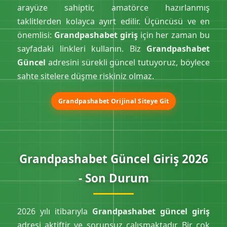
arayüze sahiptir, amatörce hazırlanmış
taklitlerden kolayca ayırt edilir. Üçüncüsü ve en
önemlisi:
Grandpashabet giriş
için her zaman bu
sayfadaki linkleri kullanın. Biz
Grandpashabet
Güncel
adresini sürekli güncel tutuyoruz, böylece
sahte sitelere düşme riskiniz olmaz.
Grandpashabet Orijinal Siteye Git
Grandpashabet Güncel Giriş 2026
- Son Durum
2026 yılı itibarıyla
Grandpashabet güncel giriş
adresi aktiftir ve sorunsuz çalışmaktadır. Bir çok