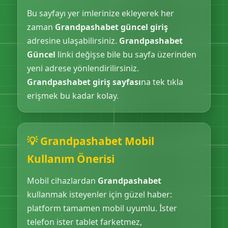
Bu sayfayı yer imlerinize ekleyerek her
zaman
Grandpashabet güncel giriş
adresine ulaşabilirsiniz.
Grandpashabet
Güncel
linki değişse bile bu sayfa üzerinden
yeni adrese yönlendirilirsiniz.
Grandpashabet giriş sayfası
na tek tıkla
erişmek bu kadar kolay.
💡 Grandpashabet Mobil
Kullanım Önerisi
Mobil cihazlardan
Grandpashabet
kullanmak isteyenler için güzel haber:
platform tamamen mobil uyumlu. İster
telefon ister tablet farketmez,