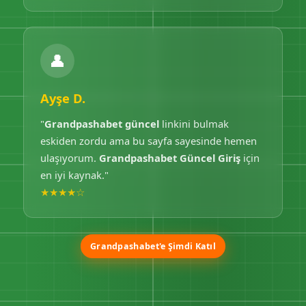
👤
Ayşe D.
"
Grandpashabet güncel
linkini bulmak
eskiden zordu ama bu sayfa sayesinde hemen
ulaşıyorum.
Grandpashabet Güncel Giriş
için
en iyi kaynak."
★★★★☆
Grandpashabet'e Şimdi Katıl