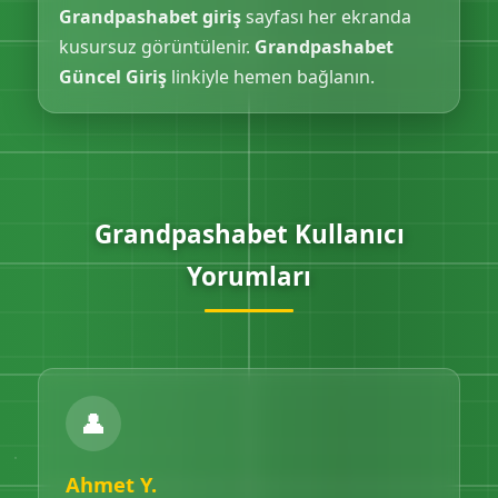
Grandpashabet giriş
sayfası her ekranda
kusursuz görüntülenir.
Grandpashabet
Güncel Giriş
linkiyle hemen bağlanın.
Grandpashabet Kullanıcı
Yorumları
👤
Ahmet Y.