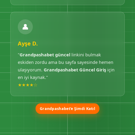
👤
Ayşe D.
"
Grandpashabet güncel
linkini bulmak
eskiden zordu ama bu sayfa sayesinde hemen
ulaşıyorum.
Grandpashabet Güncel Giriş
için
en iyi kaynak."
★★★★☆
Grandpashabet'e Şimdi Katıl