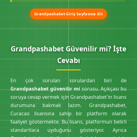
Grandpashabet Giriş Sayfasına Git
Grandpashabet Güvenilir mi? İşte
Cevabı
En çok sorulan sorulardan biri de
Grandpashabet güvenilir mi
sorusu. Açıkçası bu
soruya cevap vermek için Grandpashabet'in lisans
durumuna bakmak lazım. Grandpashabet,
Curacao lisansına sahip bir platform olarak
faaliyet göstermekte. Bu lisans, platformun belirli
standartlara uyduğunu gösteriyor. Ayrıca