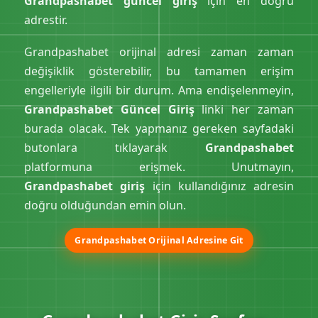
Grandpashabet güncel giriş
için en doğru
adrestir.
Grandpashabet orijinal adresi zaman zaman
değişiklik gösterebilir, bu tamamen erişim
engelleriyle ilgili bir durum. Ama endişelenmeyin,
Grandpashabet Güncel Giriş
linki her zaman
burada olacak. Tek yapmanız gereken sayfadaki
butonlara tıklayarak
Grandpashabet
platformuna erişmek. Unutmayın,
Grandpashabet giriş
için kullandığınız adresin
doğru olduğundan emin olun.
Grandpashabet Orijinal Adresine Git