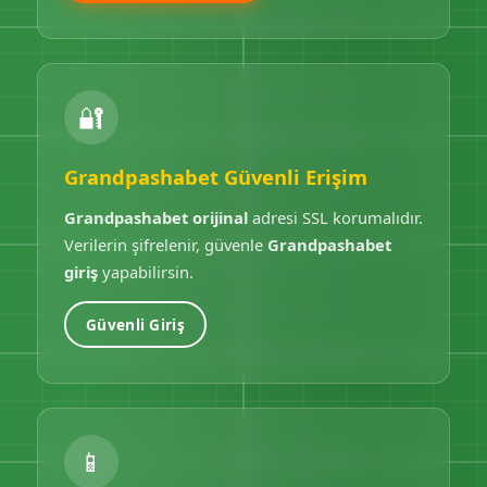
🔐
Grandpashabet Güvenli Erişim
Grandpashabet orijinal
adresi SSL korumalıdır.
Verilerin şifrelenir, güvenle
Grandpashabet
giriş
yapabilirsin.
Güvenli Giriş
📱