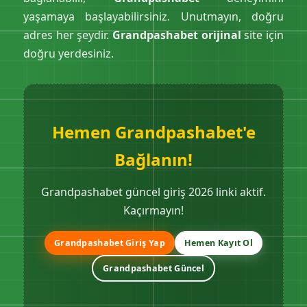
yaşamaya başlayabilirsiniz. Unutmayın, doğru
adres her şeydir.
Grandpashabet orijinal
site için
doğru yerdesiniz.
Hemen Grandpashabet'e
Bağlanın!
Grandpashabet güncel giriş 2026 linki aktif.
Kaçırmayın!
Grandpashabet Giriş Yap
Hemen Kayıt Ol
Grandpashabet Güncel