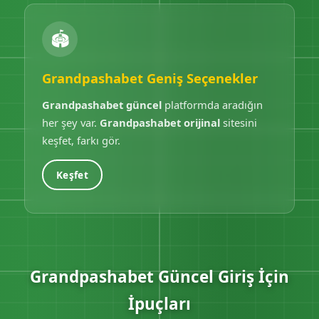
🏟️
Grandpashabet Geniş Seçenekler
Grandpashabet güncel
platformda aradığın
her şey var.
Grandpashabet orijinal
sitesini
keşfet, farkı gör.
Keşfet
Grandpashabet Güncel Giriş İçin
İpuçları