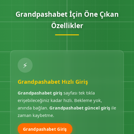
Grandpashabet İçin Öne Çıkan
Özellikler
⚡
Grandpashabet Hızlı Giriş
Grandpashabet giriş
sayfası tek tıkla
erişebileceğiniz kadar hızlı. Bekleme yok,
anında bağlan.
Grandpashabet güncel giriş
ile
zaman kaybetme.
Grandpashabet Giriş