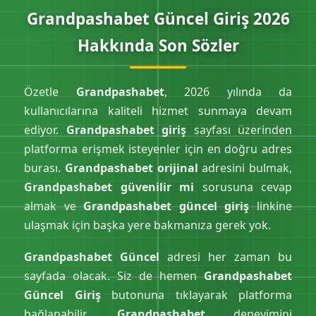
Grandpashabet Güncel Giriş 2026
Hakkında Son Sözler
Özetle
Grandpashabet
, 2026 yılında da
kullanıcılarına kaliteli hizmet sunmaya devam
ediyor.
Grandpashabet giriş
sayfası üzerinden
platforma erişmek isteyenler için en doğru adres
burası.
Grandpashabet orijinal
adresini bulmak,
Grandpashabet güvenilir mi
sorusuna cevap
almak ve
Grandpashabet güncel giriş
linkine
ulaşmak için başka yere bakmanıza gerek yok.
Grandpashabet Güncel
adresi her zaman bu
sayfada olacak. Siz de hemen
Grandpashabet
Güncel Giriş
butonuna tıklayarak platforma
bağlanabilir,
Grandpashabet
deneyimini