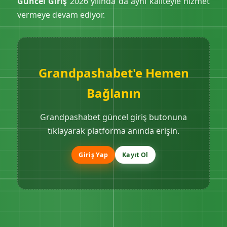
Güncel Giriş
2026 yılında da aynı kaliteyle hizmet
vermeye devam ediyor.
Grandpashabet'e Hemen
Bağlanın
Grandpashabet güncel giriş butonuna
tıklayarak platforma anında erişin.
Giriş Yap
Kayıt Ol