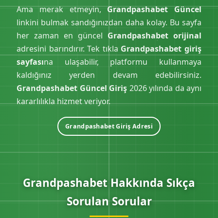
Ama merak etmeyin,
Grandpashabet Güncel
linkini bulmak sandığınızdan daha kolay. Bu sayfa
her zaman en güncel
Grandpashabet orijinal
adresini barındırır. Tek tıkla
Grandpashabet giriş
sayfası
na ulaşabilir, platformu kullanmaya
kaldığınız yerden devam edebilirsiniz.
Grandpashabet Güncel Giriş
2026 yılında da aynı
kararlılıkla hizmet veriyor.
Grandpashabet Giriş Adresi
Grandpashabet Hakkında Sıkça
Sorulan Sorular