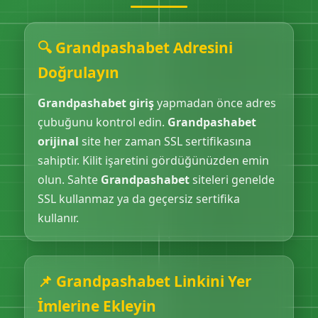
🔍 Grandpashabet Adresini
Doğrulayın
Grandpashabet giriş
yapmadan önce adres
çubuğunu kontrol edin.
Grandpashabet
orijinal
site her zaman SSL sertifikasına
sahiptir. Kilit işaretini gördüğünüzden emin
olun. Sahte
Grandpashabet
siteleri genelde
SSL kullanmaz ya da geçersiz sertifika
kullanır.
📌 Grandpashabet Linkini Yer
İmlerine Ekleyin