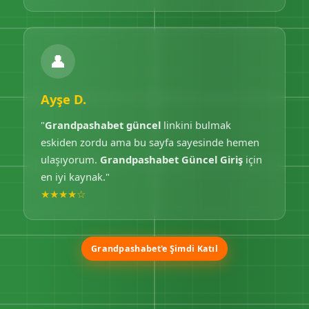
👤
Ayşe D.
"
Grandpashabet güncel
linkini bulmak
eskiden zordu ama bu sayfa sayesinde hemen
ulaşıyorum.
Grandpashabet Güncel Giriş
için
en iyi kaynak."
★★★★☆
Grandpashabet'e Şimdi Katıl