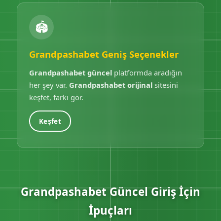
🏟️
Grandpashabet Geniş Seçenekler
Grandpashabet güncel
platformda aradığın
her şey var.
Grandpashabet orijinal
sitesini
keşfet, farkı gör.
Keşfet
Grandpashabet Güncel Giriş İçin
İpuçları