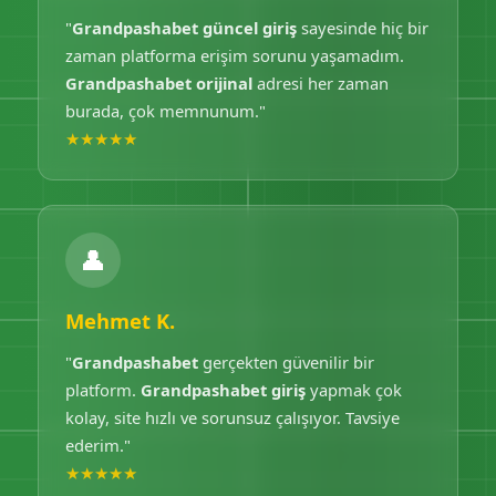
"
Grandpashabet güncel giriş
sayesinde hiç bir
zaman platforma erişim sorunu yaşamadım.
Grandpashabet orijinal
adresi her zaman
burada, çok memnunum."
★★★★★
👤
Mehmet K.
"
Grandpashabet
gerçekten güvenilir bir
platform.
Grandpashabet giriş
yapmak çok
kolay, site hızlı ve sorunsuz çalışıyor. Tavsiye
ederim."
★★★★★