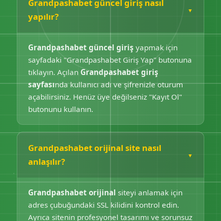
Grandpashabet güncel giriş nasıl
yapılır?
Grandpashabet güncel giriş
yapmak için
sayfadaki "Grandpashabet Giriş Yap" butonuna
tıklayın. Açılan
Grandpashabet giriş
sayfası
nda kullanıcı adı ve şifrenizle oturum
açabilirsiniz. Henüz üye değilseniz "Kayıt Ol"
butonunu kullanın.
Grandpashabet orijinal site nasıl
anlaşılır?
Grandpashabet orijinal
siteyi anlamak için
adres çubuğundaki SSL kilidini kontrol edin.
Ayrıca sitenin profesyonel tasarımı ve sorunsuz