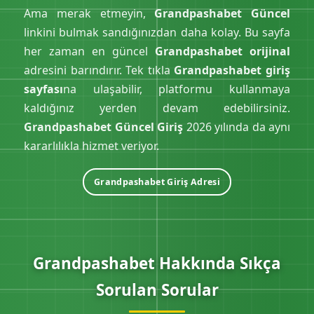
Ama merak etmeyin,
Grandpashabet Güncel
linkini bulmak sandığınızdan daha kolay. Bu sayfa
her zaman en güncel
Grandpashabet orijinal
adresini barındırır. Tek tıkla
Grandpashabet giriş
sayfası
na ulaşabilir, platformu kullanmaya
kaldığınız yerden devam edebilirsiniz.
Grandpashabet Güncel Giriş
2026 yılında da aynı
kararlılıkla hizmet veriyor.
Grandpashabet Giriş Adresi
Grandpashabet Hakkında Sıkça
Sorulan Sorular