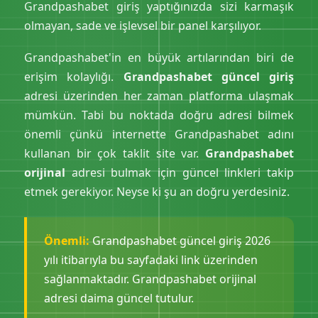
Grandpashabet giriş yaptığınızda sizi karmaşık
olmayan, sade ve işlevsel bir panel karşılıyor.
Grandpashabet'in en büyük artılarından biri de
erişim kolaylığı.
Grandpashabet güncel giriş
adresi üzerinden her zaman platforma ulaşmak
mümkün. Tabi bu noktada doğru adresi bilmek
önemli çünkü internette Grandpashabet adını
kullanan bir çok taklit site var.
Grandpashabet
orijinal
adresi bulmak için güncel linkleri takip
etmek gerekiyor. Neyse ki şu an doğru yerdesiniz.
Önemli:
Grandpashabet güncel giriş 2026
yılı itibarıyla bu sayfadaki link üzerinden
sağlanmaktadır. Grandpashabet orijinal
adresi daima güncel tutulur.