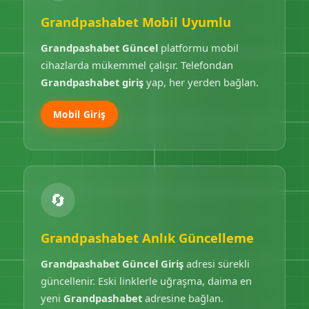
Grandpashabet Mobil Uyumlu
Grandpashabet Güncel
platformu mobil
cihazlarda mükemmel çalışır. Telefondan
Grandpashabet giriş
yap, her yerden bağlan.
Mobil Giriş
🔄
Grandpashabet Anlık Güncelleme
Grandpashabet Güncel Giriş
adresi sürekli
güncellenir. Eski linklerle uğraşma, daima en
yeni
Grandpashabet
adresine bağlan.