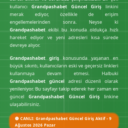
kullanıcı
Grandpashabet Güncel Giriş
linkini
merak ediyor, özellikle de erişim
engellemelerinden sonra. Neyse ki
Grandpashabet
ekibi bu konuda oldukça hızlı
hareket ediyor ve yeni adresleri kısa sürede
devreye alıyor.
Grandpashabet giriş
konusunda yaşanan en
büyük sıkıntı, kullanıcıların eski ve geçersiz linkleri
kullanmaya devam etmesi. Halbuki
Grandpashabet güncel
adresi düzenli olarak
yenileniyor. Bu sayfayı takip ederek her zaman en
güncel
Grandpashabet Güncel Giriş
linkine
ulaşabilirsiniz.
🔴 CANLI: Grandpashabet Güncel Giriş Aktif - 9
Ağustos 2026 Pazar