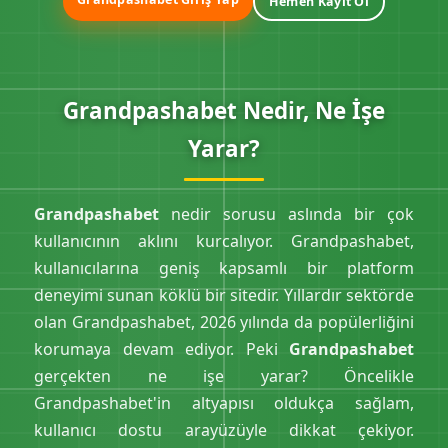
Hemen Kayıt Ol
Grandpashabet Nedir, Ne İşe
Yarar?
Grandpashabet
nedir sorusu aslında bir çok
kullanıcının aklını kurcalıyor. Grandpashabet,
kullanıcılarına geniş kapsamlı bir platform
deneyimi sunan köklü bir sitedir. Yıllardır sektörde
olan Grandpashabet, 2026 yılında da popülerliğini
korumaya devam ediyor. Peki
Grandpashabet
gerçekten ne işe yarar? Öncelikle
Grandpashabet'in altyapısı oldukça sağlam,
kullanıcı dostu arayüzüyle dikkat çekiyor.