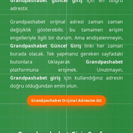
Grandpashabet güncel giriş
için en doğru
adrestir.
Grandpashabet orijinal adresi zaman zaman
değişiklik gösterebilir, bu tamamen erişim
engelleriyle ilgili bir durum. Ama endişelenmeyin,
Grandpashabet Güncel Giriş
linki her zaman
burada olacak. Tek yapmanız gereken sayfadaki
butonlara tıklayarak
Grandpashabet
platformuna erişmek. Unutmayın,
Grandpashabet giriş
için kullandığınız adresin
doğru olduğundan emin olun.
Grandpashabet Orijinal Adresine Git