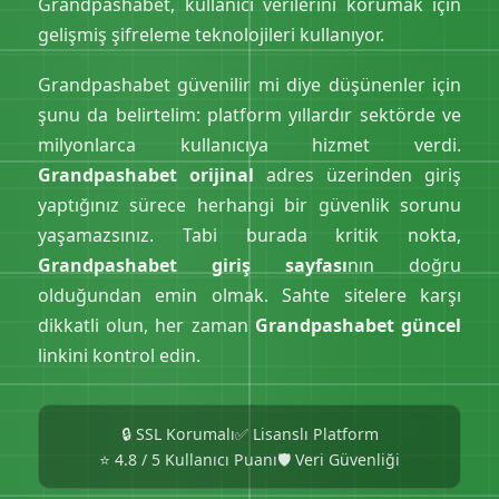
Grandpashabet, kullanıcı verilerini korumak için
gelişmiş şifreleme teknolojileri kullanıyor.
Grandpashabet güvenilir mi diye düşünenler için
şunu da belirtelim: platform yıllardır sektörde ve
milyonlarca kullanıcıya hizmet verdi.
Grandpashabet orijinal
adres üzerinden giriş
yaptığınız sürece herhangi bir güvenlik sorunu
yaşamazsınız. Tabi burada kritik nokta,
Grandpashabet giriş sayfası
nın doğru
olduğundan emin olmak. Sahte sitelere karşı
dikkatli olun, her zaman
Grandpashabet güncel
linkini kontrol edin.
🔒 SSL Korumalı
✅ Lisanslı Platform
⭐ 4.8 / 5 Kullanıcı Puanı
🛡️ Veri Güvenliği