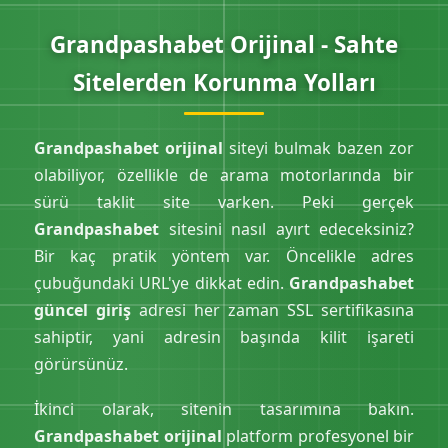
Grandpashabet Orijinal - Sahte
Sitelerden Korunma Yolları
Grandpashabet orijinal
siteyi bulmak bazen zor
olabiliyor, özellikle de arama motorlarında bir
sürü taklit site varken. Peki gerçek
Grandpashabet
sitesini nasıl ayırt edeceksiniz?
Bir kaç pratik yöntem var. Öncelikle adres
çubuğundaki URL'ye dikkat edin.
Grandpashabet
güncel giriş
adresi her zaman SSL sertifikasına
sahiptir, yani adresin başında kilit işareti
görürsünüz.
İkinci olarak, sitenin tasarımına bakın.
Grandpashabet orijinal
platform profesyonel bir