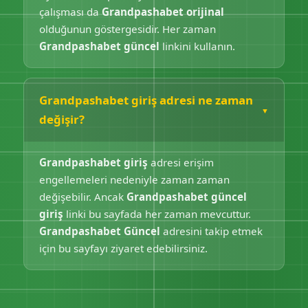
çalışması da
Grandpashabet orijinal
olduğunun göstergesidir. Her zaman
Grandpashabet güncel
linkini kullanın.
Grandpashabet giriş adresi ne zaman
değişir?
Grandpashabet giriş
adresi erişim
engellemeleri nedeniyle zaman zaman
değişebilir. Ancak
Grandpashabet güncel
giriş
linki bu sayfada her zaman mevcuttur.
Grandpashabet Güncel
adresini takip etmek
için bu sayfayı ziyaret edebilirsiniz.