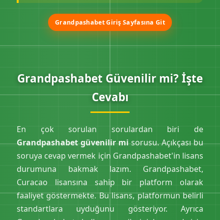
Grandpashabet Giriş Sayfasına Git
Grandpashabet Güvenilir mi? İşte
Cevabı
En çok sorulan sorulardan biri de
Grandpashabet güvenilir mi
sorusu. Açıkçası bu
soruya cevap vermek için Grandpashabet'in lisans
durumuna bakmak lazım. Grandpashabet,
Curacao lisansına sahip bir platform olarak
faaliyet göstermekte. Bu lisans, platformun belirli
standartlara uyduğunu gösteriyor. Ayrıca