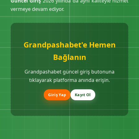
Güncel Giriş
2026 yılında da aynı kaliteyle hizmet
vermeye devam ediyor.
Grandpashabet'e Hemen
Bağlanın
Grandpashabet güncel giriş butonuna
tıklayarak platforma anında erişin.
Giriş Yap
Kayıt Ol