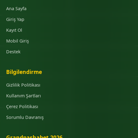
Ana Sayfa
Giriş Yap
Kayıt Ol
Mobil Giriş
Destek
Bilgilendirme
Gizlilik Politikası
Kullanım Şartları
Çerez Politikası
Sorumlu Davranış
Grandpashabet 2026