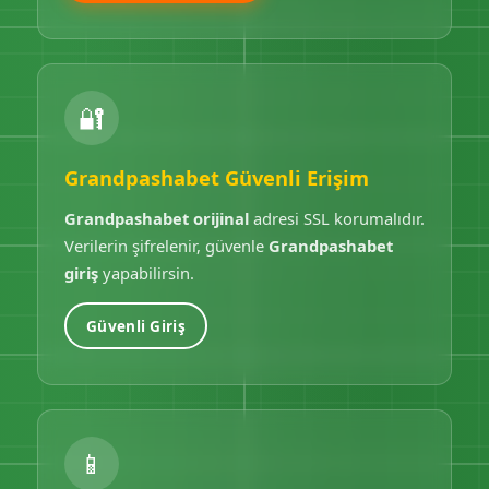
🔐
Grandpashabet Güvenli Erişim
Grandpashabet orijinal
adresi SSL korumalıdır.
Verilerin şifrelenir, güvenle
Grandpashabet
giriş
yapabilirsin.
Güvenli Giriş
📱