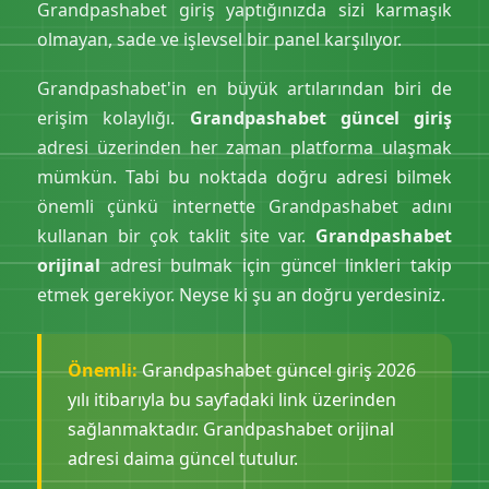
Grandpashabet giriş yaptığınızda sizi karmaşık
olmayan, sade ve işlevsel bir panel karşılıyor.
Grandpashabet'in en büyük artılarından biri de
erişim kolaylığı.
Grandpashabet güncel giriş
adresi üzerinden her zaman platforma ulaşmak
mümkün. Tabi bu noktada doğru adresi bilmek
önemli çünkü internette Grandpashabet adını
kullanan bir çok taklit site var.
Grandpashabet
orijinal
adresi bulmak için güncel linkleri takip
etmek gerekiyor. Neyse ki şu an doğru yerdesiniz.
Önemli:
Grandpashabet güncel giriş 2026
yılı itibarıyla bu sayfadaki link üzerinden
sağlanmaktadır. Grandpashabet orijinal
adresi daima güncel tutulur.