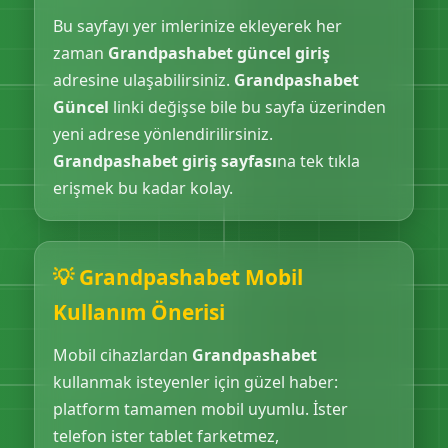
Bu sayfayı yer imlerinize ekleyerek her
zaman
Grandpashabet güncel giriş
adresine ulaşabilirsiniz.
Grandpashabet
Güncel
linki değişse bile bu sayfa üzerinden
yeni adrese yönlendirilirsiniz.
Grandpashabet giriş sayfası
na tek tıkla
erişmek bu kadar kolay.
💡 Grandpashabet Mobil
Kullanım Önerisi
Mobil cihazlardan
Grandpashabet
kullanmak isteyenler için güzel haber:
platform tamamen mobil uyumlu. İster
telefon ister tablet farketmez,