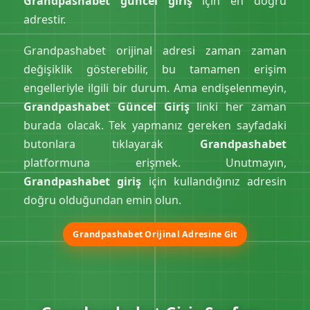
Grandpashabet güncel giriş
için en doğru
adrestir.
Grandpashabet orijinal adresi zaman zaman
değişiklik gösterebilir, bu tamamen erişim
engelleriyle ilgili bir durum. Ama endişelenmeyin,
Grandpashabet Güncel Giriş
linki her zaman
burada olacak. Tek yapmanız gereken sayfadaki
butonlara tıklayarak
Grandpashabet
platformuna erişmek. Unutmayın,
Grandpashabet giriş
için kullandığınız adresin
doğru olduğundan emin olun.
Grandpashabet Orijinal Adresine Git