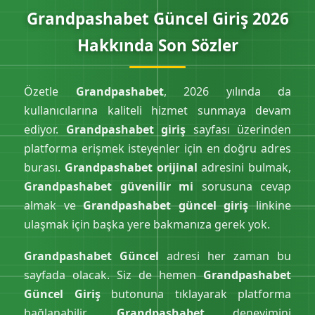
Grandpashabet Güncel Giriş 2026
Hakkında Son Sözler
Özetle
Grandpashabet
, 2026 yılında da
kullanıcılarına kaliteli hizmet sunmaya devam
ediyor.
Grandpashabet giriş
sayfası üzerinden
platforma erişmek isteyenler için en doğru adres
burası.
Grandpashabet orijinal
adresini bulmak,
Grandpashabet güvenilir mi
sorusuna cevap
almak ve
Grandpashabet güncel giriş
linkine
ulaşmak için başka yere bakmanıza gerek yok.
Grandpashabet Güncel
adresi her zaman bu
sayfada olacak. Siz de hemen
Grandpashabet
Güncel Giriş
butonuna tıklayarak platforma
bağlanabilir,
Grandpashabet
deneyimini