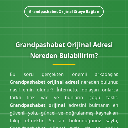
Grandpashabet Orijinal Siteye Bağlan
Grandpashabet Orijinal Adresi
Nereden Bulabilirim?
Bu soru gerçekten önemli arkadaşlar.
Grandpashabet orijinal adresi
nereden bulunur,
nasıl emin olunur? İnternette dolaşan onlarca
farklı link var ve bunların çoğu taklit.
Grandpashabet orijinal
adresini bulmanın en
güvenli yolu, güncel ve doğrulanmış kaynakları
takip etmektir. Şu an bulunduğunuz sayfa,