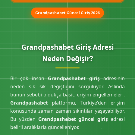
Grandpashabet Güncel Giriş 2026
Grandpashabet Giriş Adresi
Neden Değişir?
Bir çok insan
Grandpashabet giriş
adresinin
neden sık sık değiştiğini sorguluyor. Aslında
bunun sebebi oldukça basit: erişim engellemeleri.
Grandpashabet
platformu, Türkiye'den erişim
konusunda zaman zaman sıkıntılar yaşayabiliyor.
Bu yüzden
Grandpashabet güncel giriş
adresi
belirli aralıklarla güncelleniyor.