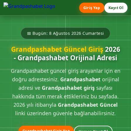
Giriş Yap
Kayıt Ol
📅 Bugün: 8 Ağustos 2026 Cumartesi
Grandpashabet Güncel Giriş
2026
- Grandpashabet Orijinal Adresi
Grandpashabet güncel giriş arayanlar için en
doğru adrestesiniz.
Grandpashabet
orijinal
adresi ve
Grandpashabet giriş
sayfası
hakkında tüm merak ettikleriniz bu sayfada.
2026 yılı itibarıyla
Grandpashabet Güncel
linki üzerinden güvenle bağlanabilirsiniz.
Grandpashabet Giriş Yap