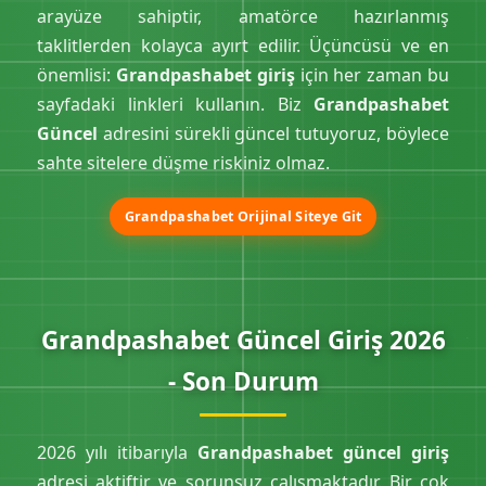
arayüze sahiptir, amatörce hazırlanmış
taklitlerden kolayca ayırt edilir. Üçüncüsü ve en
önemlisi:
Grandpashabet giriş
için her zaman bu
sayfadaki linkleri kullanın. Biz
Grandpashabet
Güncel
adresini sürekli güncel tutuyoruz, böylece
sahte sitelere düşme riskiniz olmaz.
Grandpashabet Orijinal Siteye Git
Grandpashabet Güncel Giriş 2026
- Son Durum
2026 yılı itibarıyla
Grandpashabet güncel giriş
adresi aktiftir ve sorunsuz çalışmaktadır. Bir çok