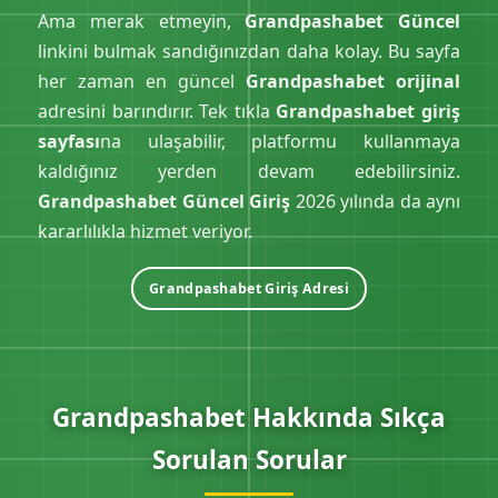
Ama merak etmeyin,
Grandpashabet Güncel
linkini bulmak sandığınızdan daha kolay. Bu sayfa
her zaman en güncel
Grandpashabet orijinal
adresini barındırır. Tek tıkla
Grandpashabet giriş
sayfası
na ulaşabilir, platformu kullanmaya
kaldığınız yerden devam edebilirsiniz.
Grandpashabet Güncel Giriş
2026 yılında da aynı
kararlılıkla hizmet veriyor.
Grandpashabet Giriş Adresi
Grandpashabet Hakkında Sıkça
Sorulan Sorular