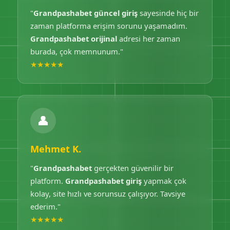
"
Grandpashabet güncel giriş
sayesinde hiç bir
zaman platforma erişim sorunu yaşamadım.
Grandpashabet orijinal
adresi her zaman
burada, çok memnunum."
★★★★★
👤
Mehmet K.
"
Grandpashabet
gerçekten güvenilir bir
platform.
Grandpashabet giriş
yapmak çok
kolay, site hızlı ve sorunsuz çalışıyor. Tavsiye
ederim."
★★★★★