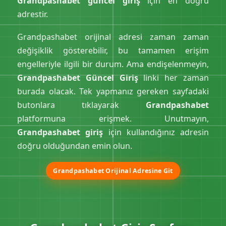
Grandpashabet güncel giriş
için en doğru
adrestir.
Grandpashabet orijinal adresi zaman zaman
değişiklik gösterebilir, bu tamamen erişim
engelleriyle ilgili bir durum. Ama endişelenmeyin,
Grandpashabet Güncel Giriş
linki her zaman
burada olacak. Tek yapmanız gereken sayfadaki
butonlara tıklayarak
Grandpashabet
platformuna erişmek. Unutmayın,
Grandpashabet giriş
için kullandığınız adresin
doğru olduğundan emin olun.
Grandpashabet Orijinal Adresine Git