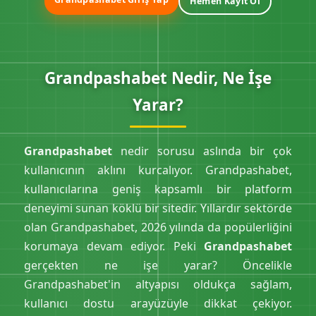
Hemen Kayıt Ol
Grandpashabet Nedir, Ne İşe
Yarar?
Grandpashabet
nedir sorusu aslında bir çok
kullanıcının aklını kurcalıyor. Grandpashabet,
kullanıcılarına geniş kapsamlı bir platform
deneyimi sunan köklü bir sitedir. Yıllardır sektörde
olan Grandpashabet, 2026 yılında da popülerliğini
korumaya devam ediyor. Peki
Grandpashabet
gerçekten ne işe yarar? Öncelikle
Grandpashabet'in altyapısı oldukça sağlam,
kullanıcı dostu arayüzüyle dikkat çekiyor.