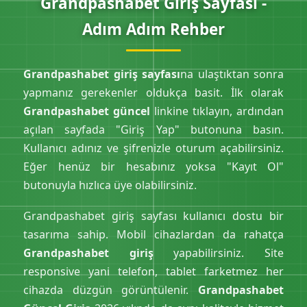
Grandpashabet Giriş Sayfası -
Adım Adım Rehber
Grandpashabet giriş sayfası
na ulaştıktan sonra
yapmanız gerekenler oldukça basit. İlk olarak
Grandpashabet güncel
linkine tıklayın, ardından
açılan sayfada "Giriş Yap" butonuna basın.
Kullanıcı adınız ve şifrenizle oturum açabilirsiniz.
Eğer henüz bir hesabınız yoksa "Kayıt Ol"
butonuyla hızlıca üye olabilirsiniz.
Grandpashabet giriş sayfası kullanıcı dostu bir
tasarıma sahip. Mobil cihazlardan da rahatça
Grandpashabet giriş
yapabilirsiniz. Site
responsive yani telefon, tablet farketmez her
cihazda düzgün görüntülenir.
Grandpashabet