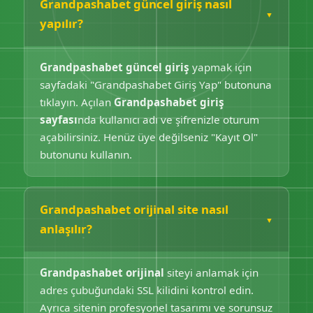
Grandpashabet güncel giriş nasıl
yapılır?
Grandpashabet güncel giriş
yapmak için
sayfadaki "Grandpashabet Giriş Yap" butonuna
tıklayın. Açılan
Grandpashabet giriş
sayfası
nda kullanıcı adı ve şifrenizle oturum
açabilirsiniz. Henüz üye değilseniz "Kayıt Ol"
butonunu kullanın.
Grandpashabet orijinal site nasıl
anlaşılır?
Grandpashabet orijinal
siteyi anlamak için
adres çubuğundaki SSL kilidini kontrol edin.
Ayrıca sitenin profesyonel tasarımı ve sorunsuz