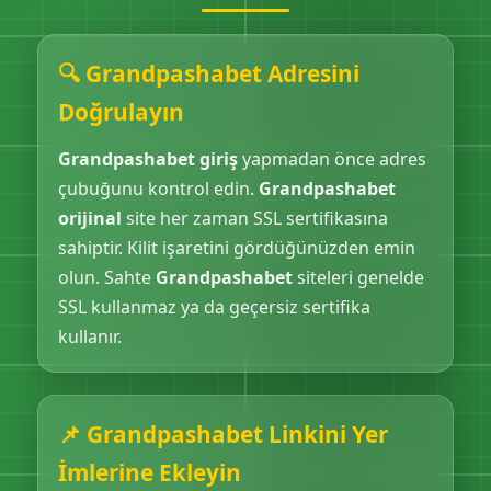
🔍 Grandpashabet Adresini
Doğrulayın
Grandpashabet giriş
yapmadan önce adres
çubuğunu kontrol edin.
Grandpashabet
orijinal
site her zaman SSL sertifikasına
sahiptir. Kilit işaretini gördüğünüzden emin
olun. Sahte
Grandpashabet
siteleri genelde
SSL kullanmaz ya da geçersiz sertifika
kullanır.
📌 Grandpashabet Linkini Yer
İmlerine Ekleyin