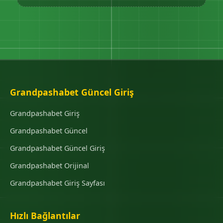
Grandpashabet Güncel Giriş
Grandpashabet Giriş
Grandpashabet Güncel
Grandpashabet Güncel Giriş
Grandpashabet Orijinal
Grandpashabet Giriş Sayfası
Hızlı Bağlantılar