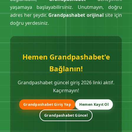
yaşamaya başlayabilirsiniz. Unutmayın, doğru
adres her şeydir.
Grandpashabet orijinal
site için
doğru yerdesiniz.
Hemen Grandpashabet'e
Bağlanın!
Grandpashabet güncel giriş 2026 linki aktif.
Kaçırmayın!
Grandpashabet Giriş Yap
Hemen Kayıt Ol
Grandpashabet Güncel