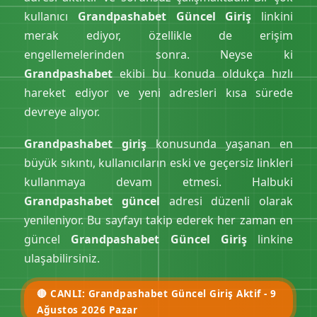
kullanıcı
Grandpashabet Güncel Giriş
linkini
merak ediyor, özellikle de erişim
engellemelerinden sonra. Neyse ki
Grandpashabet
ekibi bu konuda oldukça hızlı
hareket ediyor ve yeni adresleri kısa sürede
devreye alıyor.
Grandpashabet giriş
konusunda yaşanan en
büyük sıkıntı, kullanıcıların eski ve geçersiz linkleri
kullanmaya devam etmesi. Halbuki
Grandpashabet güncel
adresi düzenli olarak
yenileniyor. Bu sayfayı takip ederek her zaman en
güncel
Grandpashabet Güncel Giriş
linkine
ulaşabilirsiniz.
🔴 CANLI: Grandpashabet Güncel Giriş Aktif - 9
Ağustos 2026 Pazar