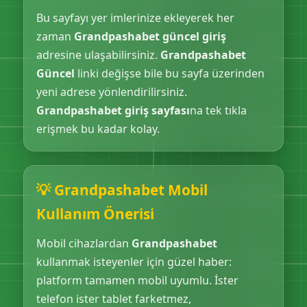
Bu sayfayı yer imlerinize ekleyerek her
zaman
Grandpashabet güncel giriş
adresine ulaşabilirsiniz.
Grandpashabet
Güncel
linki değişse bile bu sayfa üzerinden
yeni adrese yönlendirilirsiniz.
Grandpashabet giriş sayfası
na tek tıkla
erişmek bu kadar kolay.
💡 Grandpashabet Mobil
Kullanım Önerisi
Mobil cihazlardan
Grandpashabet
kullanmak isteyenler için güzel haber:
platform tamamen mobil uyumlu. İster
telefon ister tablet farketmez,