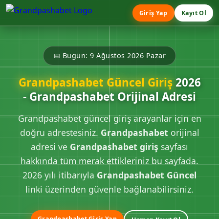
Giriş Yap
Kayıt Ol
📅 Bugün: 9 Ağustos 2026 Pazar
Grandpashabet Güncel Giriş
2026
- Grandpashabet Orijinal Adresi
Grandpashabet güncel giriş arayanlar için en
doğru adrestesiniz.
Grandpashabet
orijinal
adresi ve
Grandpashabet giriş
sayfası
hakkında tüm merak ettikleriniz bu sayfada.
2026 yılı itibarıyla
Grandpashabet Güncel
linki üzerinden güvenle bağlanabilirsiniz.
Grandpashabet Giriş Yap