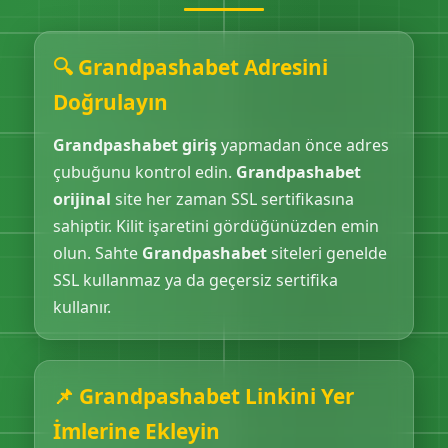
🔍 Grandpashabet Adresini
Doğrulayın
Grandpashabet giriş
yapmadan önce adres
çubuğunu kontrol edin.
Grandpashabet
orijinal
site her zaman SSL sertifikasına
sahiptir. Kilit işaretini gördüğünüzden emin
olun. Sahte
Grandpashabet
siteleri genelde
SSL kullanmaz ya da geçersiz sertifika
kullanır.
📌 Grandpashabet Linkini Yer
İmlerine Ekleyin