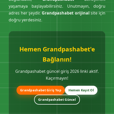
yaşamaya başlayabilirsiniz. Unutmayın, doğru
adres her şeydir.
Grandpashabet orijinal
site için
doğru yerdesiniz.
Hemen Grandpashabet'e
Bağlanın!
Grandpashabet güncel giriş 2026 linki aktif.
Kaçırmayın!
Grandpashabet Giriş Yap
Hemen Kayıt Ol
Grandpashabet Güncel