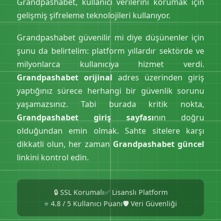
Grandpashabet, kullanıcı verilerini korumak için
gelişmiş şifreleme teknolojileri kullanıyor.
Grandpashabet güvenilir mi diye düşünenler için
şunu da belirtelim: platform yıllardır sektörde ve
milyonlarca kullanıcıya hizmet verdi.
Grandpashabet orijinal
adres üzerinden giriş
yaptığınız sürece herhangi bir güvenlik sorunu
yaşamazsınız. Tabi burada kritik nokta,
Grandpashabet giriş sayfası
nın doğru
olduğundan emin olmak. Sahte sitelere karşı
dikkatli olun, her zaman
Grandpashabet güncel
linkini kontrol edin.
🔒 SSL Korumalı
✅ Lisanslı Platform
⭐ 4.8 / 5 Kullanıcı Puanı
🛡️ Veri Güvenliği