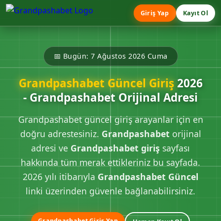
Giriş Yap
Kayıt Ol
📅 Bugün: 7 Ağustos 2026 Cuma
Grandpashabet Güncel Giriş
2026
- Grandpashabet Orijinal Adresi
Grandpashabet güncel giriş arayanlar için en
doğru adrestesiniz.
Grandpashabet
orijinal
adresi ve
Grandpashabet giriş
sayfası
hakkında tüm merak ettikleriniz bu sayfada.
2026 yılı itibarıyla
Grandpashabet Güncel
linki üzerinden güvenle bağlanabilirsiniz.
Grandpashabet Giriş Yap