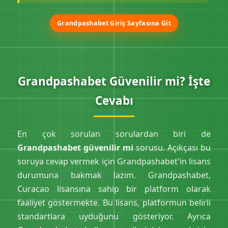
Grandpashabet Giriş Sayfasına Git
Grandpashabet Güvenilir mi? İşte
Cevabı
En çok sorulan sorulardan biri de
Grandpashabet güvenilir mi
sorusu. Açıkçası bu
soruya cevap vermek için Grandpashabet'in lisans
durumuna bakmak lazım. Grandpashabet,
Curacao lisansına sahip bir platform olarak
faaliyet göstermekte. Bu lisans, platformun belirli
standartlara uyduğunu gösteriyor. Ayrıca