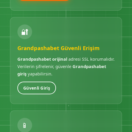
🔐
Grandpashabet Güvenli Erişim
Grandpashabet orijinal
adresi SSL korumalıdır.
Verilerin şifrelenir, güvenle
Grandpashabet
giriş
yapabilirsin.
Güvenli Giriş
📱