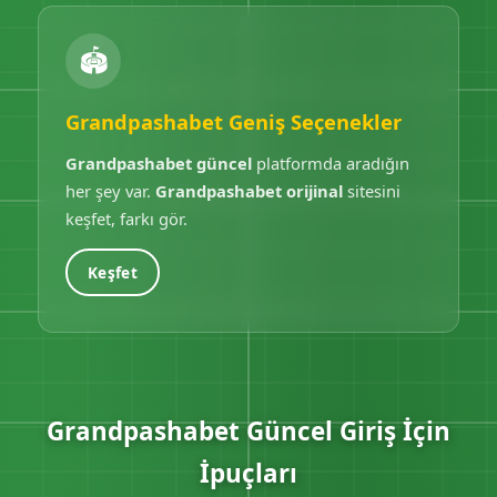
🏟️
Grandpashabet Geniş Seçenekler
Grandpashabet güncel
platformda aradığın
her şey var.
Grandpashabet orijinal
sitesini
keşfet, farkı gör.
Keşfet
Grandpashabet Güncel Giriş İçin
İpuçları