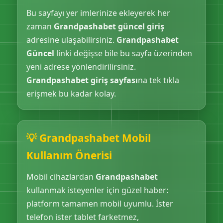
Bu sayfayı yer imlerinize ekleyerek her
zaman
Grandpashabet güncel giriş
adresine ulaşabilirsiniz.
Grandpashabet
Güncel
linki değişse bile bu sayfa üzerinden
yeni adrese yönlendirilirsiniz.
Grandpashabet giriş sayfası
na tek tıkla
erişmek bu kadar kolay.
💡 Grandpashabet Mobil
Kullanım Önerisi
Mobil cihazlardan
Grandpashabet
kullanmak isteyenler için güzel haber:
platform tamamen mobil uyumlu. İster
telefon ister tablet farketmez,