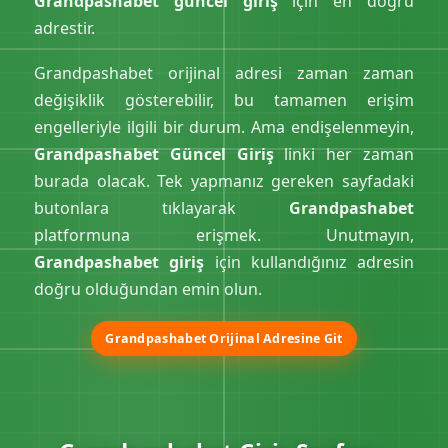
Grandpashabet güncel giriş
için en doğru
adrestir.
Grandpashabet orijinal adresi zaman zaman
değişiklik gösterebilir, bu tamamen erişim
engelleriyle ilgili bir durum. Ama endişelenmeyin,
Grandpashabet Güncel Giriş
linki her zaman
burada olacak. Tek yapmanız gereken sayfadaki
butonlara tıklayarak
Grandpashabet
platformuna erişmek. Unutmayın,
Grandpashabet giriş
için kullandığınız adresin
doğru olduğundan emin olun.
Grandpashabet Orijinal Adresine Git