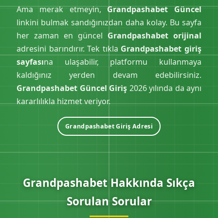
Ama merak etmeyin,
Grandpashabet Güncel
linkini bulmak sandığınızdan daha kolay. Bu sayfa
her zaman en güncel
Grandpashabet orijinal
adresini barındırır. Tek tıkla
Grandpashabet giriş
sayfası
na ulaşabilir, platformu kullanmaya
kaldığınız yerden devam edebilirsiniz.
Grandpashabet Güncel Giriş
2026 yılında da aynı
kararlılıkla hizmet veriyor.
Grandpashabet Giriş Adresi
Grandpashabet Hakkında Sıkça
Sorulan Sorular