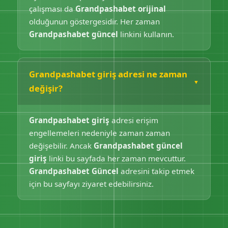
çalışması da
Grandpashabet orijinal
olduğunun göstergesidir. Her zaman
Grandpashabet güncel
linkini kullanın.
Grandpashabet giriş adresi ne zaman
değişir?
Grandpashabet giriş
adresi erişim
engellemeleri nedeniyle zaman zaman
değişebilir. Ancak
Grandpashabet güncel
giriş
linki bu sayfada her zaman mevcuttur.
Grandpashabet Güncel
adresini takip etmek
için bu sayfayı ziyaret edebilirsiniz.