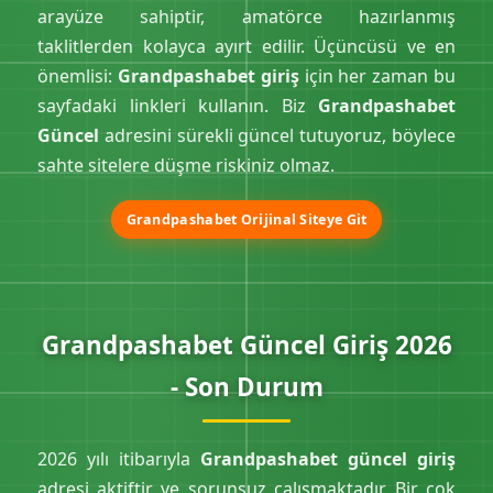
arayüze sahiptir, amatörce hazırlanmış
taklitlerden kolayca ayırt edilir. Üçüncüsü ve en
önemlisi:
Grandpashabet giriş
için her zaman bu
sayfadaki linkleri kullanın. Biz
Grandpashabet
Güncel
adresini sürekli güncel tutuyoruz, böylece
sahte sitelere düşme riskiniz olmaz.
Grandpashabet Orijinal Siteye Git
Grandpashabet Güncel Giriş 2026
- Son Durum
2026 yılı itibarıyla
Grandpashabet güncel giriş
adresi aktiftir ve sorunsuz çalışmaktadır. Bir çok