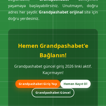
yaşamaya başlayabilirsiniz. Unutmayın, doğru
adres her şeydir.
Grandpashabet orijinal
site için
doğru yerdesiniz.
Hemen Grandpashabet'e
Bağlanın!
Grandpashabet güncel giriş 2026 linki aktif.
Kaçırmayın!
Grandpashabet Giriş Yap
Hemen Kayıt Ol
Grandpashabet Güncel