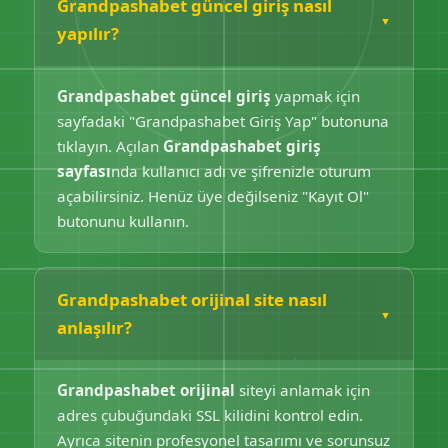
Grandpashabet güncel giriş nasıl
yapılır?
Grandpashabet güncel giriş
yapmak için
sayfadaki "Grandpashabet Giriş Yap" butonuna
tıklayın. Açılan
Grandpashabet giriş
sayfası
nda kullanıcı adı ve şifrenizle oturum
açabilirsiniz. Henüz üye değilseniz "Kayıt Ol"
butonunu kullanın.
Grandpashabet orijinal site nasıl
anlaşılır?
Grandpashabet orijinal
siteyi anlamak için
adres çubuğundaki SSL kilidini kontrol edin.
Ayrıca sitenin profesyonel tasarımı ve sorunsuz