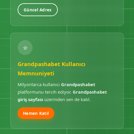
Güncel Adres
⭐
Grandpashabet Kullanıcı
Memnuniyeti
Milyonlarca kullanıcı
Grandpashabet
platformunu tercih ediyor.
Grandpashabet
giriş sayfası
üzerinden sen de katıl.
Hemen Katıl