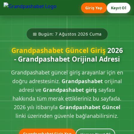
Giriş Yap
Kayıt Ol
📅 Bugün: 7 Ağustos 2026 Cuma
Grandpashabet Güncel Giriş
2026
- Grandpashabet Orijinal Adresi
Grandpashabet güncel giriş arayanlar için en
doğru adrestesiniz.
Grandpashabet
orijinal
adresi ve
Grandpashabet giriş
sayfası
hakkında tüm merak ettikleriniz bu sayfada.
2026 yılı itibarıyla
Grandpashabet Güncel
linki üzerinden güvenle bağlanabilirsiniz.
Grandpashabet Giriş Yap