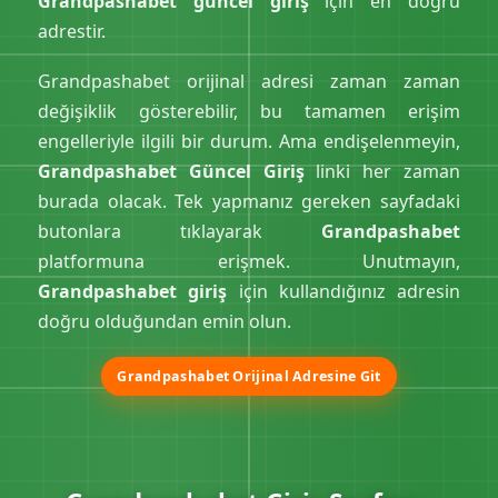
Grandpashabet güncel giriş
için en doğru
adrestir.
Grandpashabet orijinal adresi zaman zaman
değişiklik gösterebilir, bu tamamen erişim
engelleriyle ilgili bir durum. Ama endişelenmeyin,
Grandpashabet Güncel Giriş
linki her zaman
burada olacak. Tek yapmanız gereken sayfadaki
butonlara tıklayarak
Grandpashabet
platformuna erişmek. Unutmayın,
Grandpashabet giriş
için kullandığınız adresin
doğru olduğundan emin olun.
Grandpashabet Orijinal Adresine Git