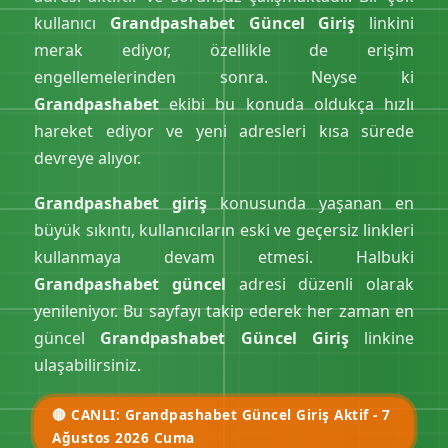
kullanıcı
Grandpashabet Güncel Giriş
linkini
merak ediyor, özellikle de erişim
engellemelerinden sonra. Neyse ki
Grandpashabet
ekibi bu konuda oldukça hızlı
hareket ediyor ve yeni adresleri kısa sürede
devreye alıyor.
Grandpashabet giriş
konusunda yaşanan en
büyük sıkıntı, kullanıcıların eski ve geçersiz linkleri
kullanmaya devam etmesi. Halbuki
Grandpashabet güncel
adresi düzenli olarak
yenileniyor. Bu sayfayı takip ederek her zaman en
güncel
Grandpashabet Güncel Giriş
linkine
ulaşabilirsiniz.
🔴 CANLI: Grandpashabet Güncel Giriş Aktif - 7
Ağustos 2026 Cuma