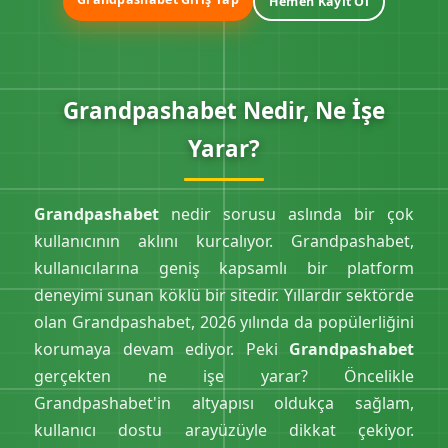
Hemen Kayıt Ol
Grandpashabet Nedir, Ne İşe
Yarar?
Grandpashabet
nedir sorusu aslında bir çok
kullanıcının aklını kurcalıyor. Grandpashabet,
kullanıcılarına geniş kapsamlı bir platform
deneyimi sunan köklü bir sitedir. Yıllardır sektörde
olan Grandpashabet, 2026 yılında da popülerliğini
korumaya devam ediyor. Peki
Grandpashabet
gerçekten ne işe yarar? Öncelikle
Grandpashabet'in altyapısı oldukça sağlam,
kullanıcı dostu arayüzüyle dikkat çekiyor.