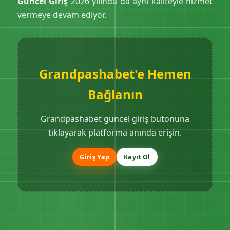
Güncel Giriş
2026 yılında da aynı kaliteyle hizmet
vermeye devam ediyor.
Grandpashabet'e Hemen
Bağlanın
Grandpashabet güncel giriş butonuna
tıklayarak platforma anında erişin.
Giriş Yap
Kayıt Ol