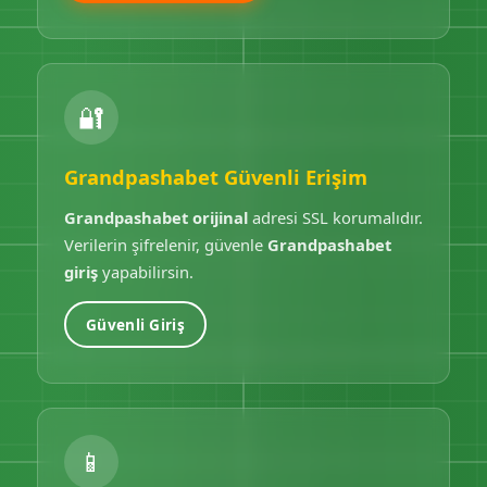
🔐
Grandpashabet Güvenli Erişim
Grandpashabet orijinal
adresi SSL korumalıdır.
Verilerin şifrelenir, güvenle
Grandpashabet
giriş
yapabilirsin.
Güvenli Giriş
📱