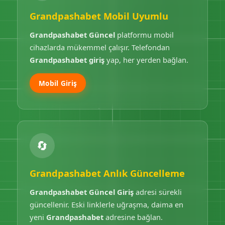
Grandpashabet Mobil Uyumlu
Grandpashabet Güncel
platformu mobil
cihazlarda mükemmel çalışır. Telefondan
Grandpashabet giriş
yap, her yerden bağlan.
Mobil Giriş
🔄
Grandpashabet Anlık Güncelleme
Grandpashabet Güncel Giriş
adresi sürekli
güncellenir. Eski linklerle uğraşma, daima en
yeni
Grandpashabet
adresine bağlan.