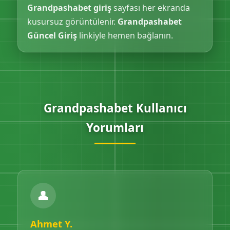
Grandpashabet giriş
sayfası her ekranda
kusursuz görüntülenir.
Grandpashabet
Güncel Giriş
linkiyle hemen bağlanın.
Grandpashabet Kullanıcı
Yorumları
👤
Ahmet Y.