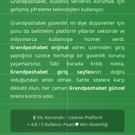
Grandpashabet, kullanıcı verilerini korumak için
gelişmiş şifreleme teknolojileri kullanıyor.
Grandpashabet güvenilir mi diye düşünenler için
şunu da belirtelim: platform yıllardır sektörde ve
milyonlarca kullanıcıya hizmet verdi.
Grandpashabet orijinal
adres üzerinden giriş
yaptığınız sürece herhangi bir güvenlik sorunu
yaşamazsınız. Tabi burada kritik nokta,
Grandpashabet giriş sayfası
nın doğru
olduğundan emin olmak. Sahte sitelere karşı
dikkatli olun, her zaman
Grandpashabet güncel
linkini kontrol edin.
🔒 SSL Korumalı
✅ Lisanslı Platform
⭐ 4.8 / 5 Kullanıcı Puanı
🛡️ Veri Güvenliği