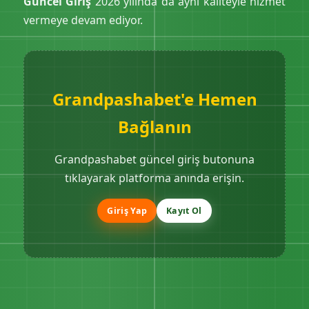
Güncel Giriş
2026 yılında da aynı kaliteyle hizmet
vermeye devam ediyor.
Grandpashabet'e Hemen
Bağlanın
Grandpashabet güncel giriş butonuna
tıklayarak platforma anında erişin.
Giriş Yap
Kayıt Ol