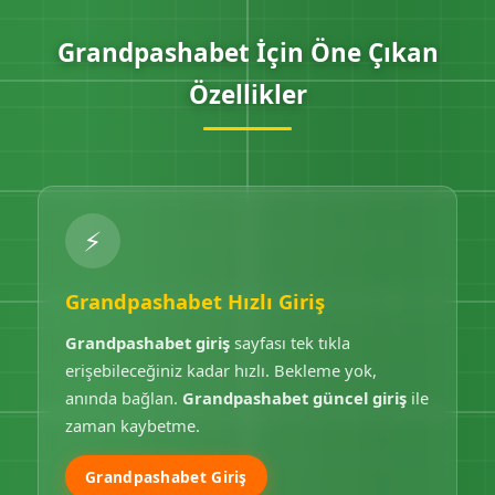
Grandpashabet İçin Öne Çıkan
Özellikler
⚡
Grandpashabet Hızlı Giriş
Grandpashabet giriş
sayfası tek tıkla
erişebileceğiniz kadar hızlı. Bekleme yok,
anında bağlan.
Grandpashabet güncel giriş
ile
zaman kaybetme.
Grandpashabet Giriş