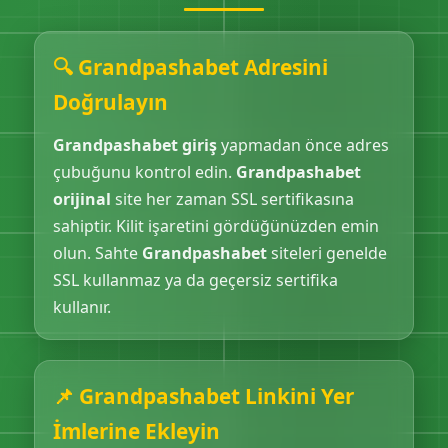
🔍 Grandpashabet Adresini
Doğrulayın
Grandpashabet giriş
yapmadan önce adres
çubuğunu kontrol edin.
Grandpashabet
orijinal
site her zaman SSL sertifikasına
sahiptir. Kilit işaretini gördüğünüzden emin
olun. Sahte
Grandpashabet
siteleri genelde
SSL kullanmaz ya da geçersiz sertifika
kullanır.
📌 Grandpashabet Linkini Yer
İmlerine Ekleyin