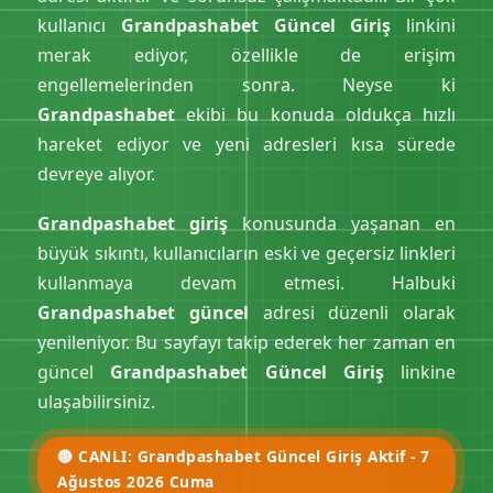
kullanıcı
Grandpashabet Güncel Giriş
linkini
merak ediyor, özellikle de erişim
engellemelerinden sonra. Neyse ki
Grandpashabet
ekibi bu konuda oldukça hızlı
hareket ediyor ve yeni adresleri kısa sürede
devreye alıyor.
Grandpashabet giriş
konusunda yaşanan en
büyük sıkıntı, kullanıcıların eski ve geçersiz linkleri
kullanmaya devam etmesi. Halbuki
Grandpashabet güncel
adresi düzenli olarak
yenileniyor. Bu sayfayı takip ederek her zaman en
güncel
Grandpashabet Güncel Giriş
linkine
ulaşabilirsiniz.
🔴 CANLI: Grandpashabet Güncel Giriş Aktif - 7
Ağustos 2026 Cuma