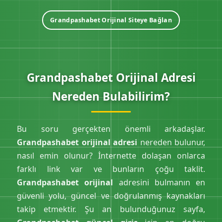
Grandpashabet Orijinal Siteye Bağlan
Grandpashabet Orijinal Adresi
Nereden Bulabilirim?
Bu soru gerçekten önemli arkadaşlar.
Grandpashabet orijinal adresi
nereden bulunur,
nasıl emin olunur? İnternette dolaşan onlarca
farklı link var ve bunların çoğu taklit.
Grandpashabet orijinal
adresini bulmanın en
güvenli yolu, güncel ve doğrulanmış kaynakları
takip etmektir. Şu an bulunduğunuz sayfa,