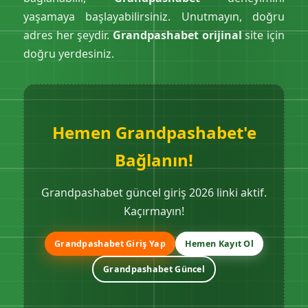
yaşamaya başlayabilirsiniz. Unutmayın, doğru
adres her şeydir.
Grandpashabet orijinal
site için
doğru yerdesiniz.
Hemen Grandpashabet'e
Bağlanın!
Grandpashabet güncel giriş 2026 linki aktif.
Kaçırmayın!
Grandpashabet Giriş Yap
Hemen Kayıt Ol
Grandpashabet Güncel