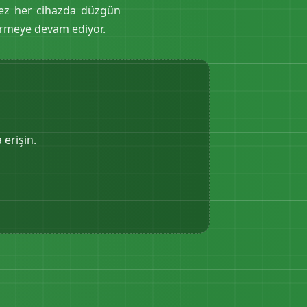
tmez her cihazda düzgün
vermeye devam ediyor.
erişin.