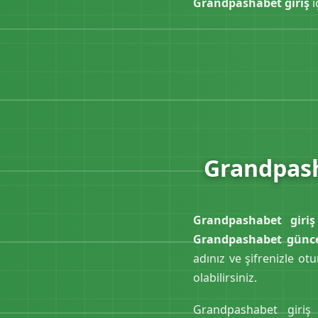
Grandpashabet giriş
i
Grandpash
Grandpashabet giriş
Grandpashabet günc
adınız ve şifrenizle ot
olabilirsiniz.
Grandpashabet giriş 