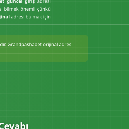
t güncel giriş
adresi
i bilmek önemli çünkü
inal
adresi bulmak için
dır. Grandpashabet orijinal adresi
Cevabı