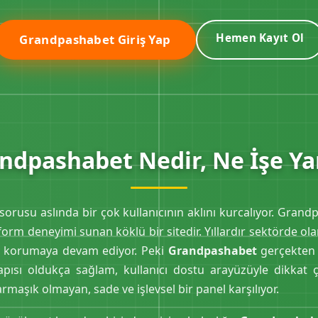
Hemen Kayıt Ol
Grandpashabet Giriş Yap
ndpashabet Nedir, Ne İşe Ya
sorusu aslında bir çok kullanıcının aklını kurcalıyor. Grandp
form deneyimi sunan köklü bir sitedir. Yıllardır sektörde 
ni korumaya devam ediyor. Peki
Grandpashabet
gerçekten 
apısı oldukça sağlam, kullanıcı dostu arayüzüyle dikkat 
karmaşık olmayan, sade ve işlevsel bir panel karşılıyor.