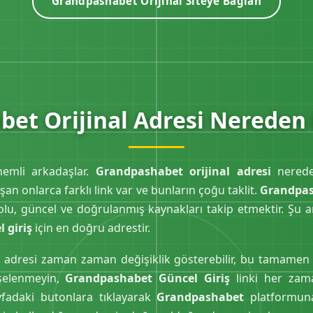
Grandpashabet Orijinal Siteye Bağlan
et Orijinal Adresi Nereden 
emli arkadaşlar.
Grandpashabet orijinal adresi
nerede
an onlarca farklı link var ve bunların çoğu taklit.
Grandpas
lu, güncel ve doğrulanmış kaynakları takip etmektir. Şu 
 giriş
için en doğru adrestir.
 adresi zaman zaman değişiklik gösterebilir, bu tamamen eri
şelenmeyin,
Grandpashabet Güncel Giriş
linki her zam
fadaki butonlara tıklayarak
Grandpashabet
platformuna