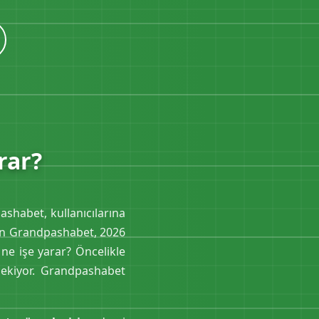
rar?
ashabet, kullanıcılarına
olan Grandpashabet, 2026
ne işe yarar? Öncelikle
çekiyor. Grandpashabet