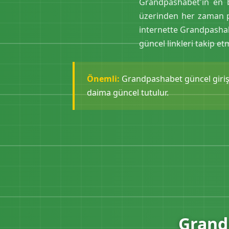
Grandpashabet'in en b
üzerinden her zaman 
internette Grandpashabe
güncel linkleri takip e
Önemli:
Grandpashabet güncel giriş 2
daima güncel tutulur.
Grand