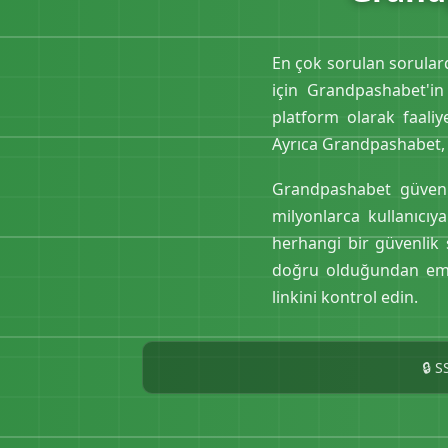
En çok sorulan sorular
için Grandpashabet'i
platform olarak faaliy
Ayrıca Grandpashabet, ku
Grandpashabet güvenil
milyonlarca kullanıcıy
herhangi bir güvenlik
doğru olduğundan emin
linkini kontrol edin.
🔒 