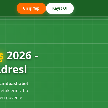
Giriş Yap
Kayıt Ol
ş
2026 -
dresi
randpashabet
ttikleriniz bu
den güvenle