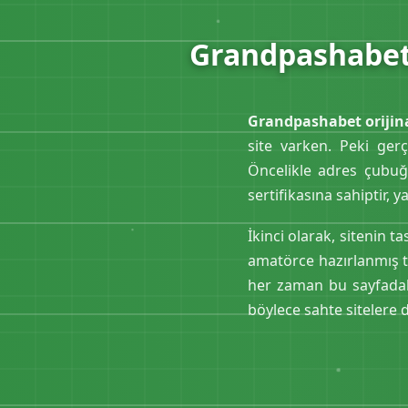
Grandpashabet 
Grandpashabet orijin
site varken. Peki ge
Öncelikle adres çubuğ
sertifikasına sahiptir, 
İkinci olarak, sitenin t
amatörce hazırlanmış ta
her zaman bu sayfadaki
böylece sahte sitelere 