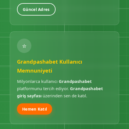
Güncel Adres
⭐
Grandpashabet Kullanıcı
Memnuniyeti
Milyonlarca kullanıcı
Grandpashabet
platformunu tercih ediyor.
Grandpashabet
giriş sayfası
üzerinden sen de katıl.
Hemen Katıl