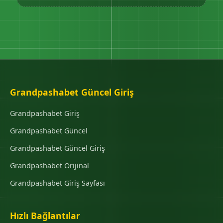
Grandpashabet Güncel Giriş
Grandpashabet Giriş
Grandpashabet Güncel
Grandpashabet Güncel Giriş
Grandpashabet Orijinal
Grandpashabet Giriş Sayfası
Hızlı Bağlantılar