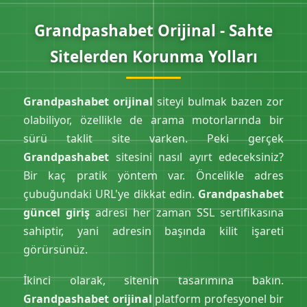
Grandpashabet Orijinal - Sahte
Sitelerden Korunma Yolları
Grandpashabet orijinal
siteyi bulmak bazen zor
olabiliyor, özellikle de arama motorlarında bir
sürü taklit site varken. Peki gerçek
Grandpashabet
sitesini nasıl ayırt edeceksiniz?
Bir kaç pratik yöntem var. Öncelikle adres
çubuğundaki URL'ye dikkat edin.
Grandpashabet
güncel giriş
adresi her zaman SSL sertifikasına
sahiptir, yani adresin başında kilit işareti
görürsünüz.
İkinci olarak, sitenin tasarımına bakın.
Grandpashabet orijinal
platform profesyonel bir