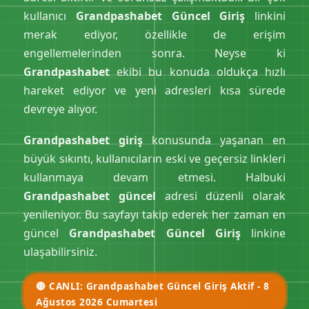
kullanıcı
Grandpashabet Güncel Giriş
linkini
merak ediyor, özellikle de erişim
engellemelerinden sonra. Neyse ki
Grandpashabet
ekibi bu konuda oldukça hızlı
hareket ediyor ve yeni adresleri kısa sürede
devreye alıyor.
Grandpashabet giriş
konusunda yaşanan en
büyük sıkıntı, kullanıcıların eski ve geçersiz linkleri
kullanmaya devam etmesi. Halbuki
Grandpashabet güncel
adresi düzenli olarak
yenileniyor. Bu sayfayı takip ederek her zaman en
güncel
Grandpashabet Güncel Giriş
linkine
ulaşabilirsiniz.
🔴 CANLI: Grandpashabet Güncel Giriş Aktif - 8
Ağustos 2026 Cumartesi