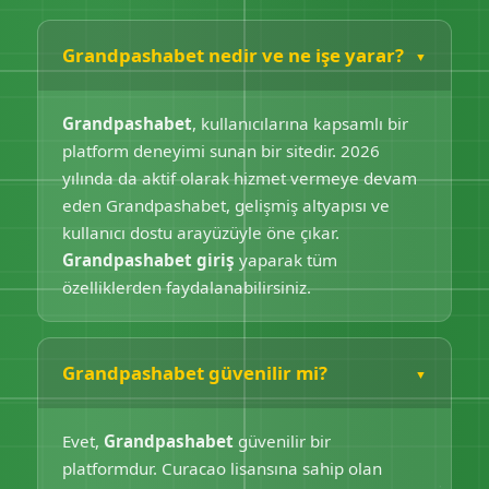
Grandpashabet nedir ve ne işe yarar?
Grandpashabet
, kullanıcılarına kapsamlı bir
platform deneyimi sunan bir sitedir. 2026
yılında da aktif olarak hizmet vermeye devam
eden Grandpashabet, gelişmiş altyapısı ve
kullanıcı dostu arayüzüyle öne çıkar.
Grandpashabet giriş
yaparak tüm
özelliklerden faydalanabilirsiniz.
Grandpashabet güvenilir mi?
Evet,
Grandpashabet
güvenilir bir
platformdur. Curacao lisansına sahip olan