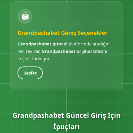
🏟️
Grandpashabet Geniş Seçenekler
Grandpashabet güncel
platformda aradığın
her şey var.
Grandpashabet orijinal
sitesini
keşfet, farkı gör.
Keşfet
Grandpashabet Güncel Giriş İçin
İpuçları