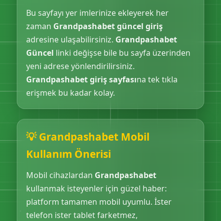
Bu sayfayı yer imlerinize ekleyerek her
zaman
Grandpashabet güncel giriş
adresine ulaşabilirsiniz.
Grandpashabet
Güncel
linki değişse bile bu sayfa üzerinden
yeni adrese yönlendirilirsiniz.
Grandpashabet giriş sayfası
na tek tıkla
erişmek bu kadar kolay.
💡 Grandpashabet Mobil
Kullanım Önerisi
Mobil cihazlardan
Grandpashabet
kullanmak isteyenler için güzel haber:
platform tamamen mobil uyumlu. İster
telefon ister tablet farketmez,