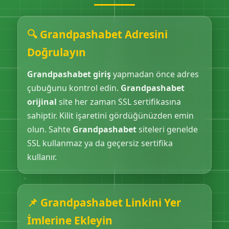
🔍 Grandpashabet Adresini
Doğrulayın
Grandpashabet giriş
yapmadan önce adres
çubuğunu kontrol edin.
Grandpashabet
orijinal
site her zaman SSL sertifikasına
sahiptir. Kilit işaretini gördüğünüzden emin
olun. Sahte
Grandpashabet
siteleri genelde
SSL kullanmaz ya da geçersiz sertifika
kullanır.
📌 Grandpashabet Linkini Yer
İmlerine Ekleyin