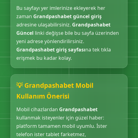
Bu sayfayı yer imlerinize ekleyerek her
zaman
Grandpashabet güncel giriş
adresine ulaşabilirsiniz.
Grandpashabet
Güncel
linki değişse bile bu sayfa üzerinden
yeni adrese yönlendirilirsiniz.
Grandpashabet giriş sayfası
na tek tıkla
erişmek bu kadar kolay.
💡 Grandpashabet Mobil
Kullanım Önerisi
Mobil cihazlardan
Grandpashabet
kullanmak isteyenler için güzel haber:
platform tamamen mobil uyumlu. İster
telefon ister tablet farketmez,