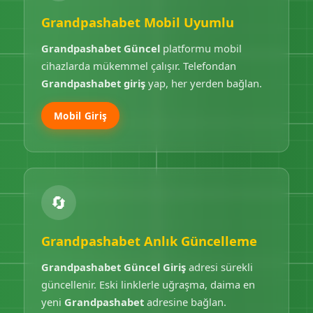
Grandpashabet Mobil Uyumlu
Grandpashabet Güncel
platformu mobil
cihazlarda mükemmel çalışır. Telefondan
Grandpashabet giriş
yap, her yerden bağlan.
Mobil Giriş
🔄
Grandpashabet Anlık Güncelleme
Grandpashabet Güncel Giriş
adresi sürekli
güncellenir. Eski linklerle uğraşma, daima en
yeni
Grandpashabet
adresine bağlan.