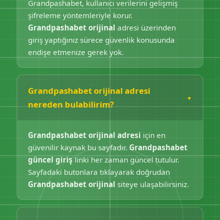
Grandpashabet, kullanıcı verilerini gelişmiş
şifreleme yöntemleriyle korur.
Grandpashabet orijinal
adresi üzerinden
giriş yaptığınız sürece güvenlik konusunda
endişe etmenize gerek yok.
Grandpashabet orijinal adresi
nereden bulabilirim?
Grandpashabet orijinal adresi
için en
güvenilir kaynak bu sayfadır.
Grandpashabet
güncel giriş
linki her zaman güncel tutulur.
Sayfadaki butonlara tıklayarak doğrudan
Grandpashabet orijinal
siteye ulaşabilirsiniz.