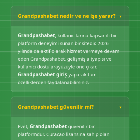
Grandpashabet nedir ve ne işe yarar?
Grandpashabet
, kullanıcılarına kapsamlı bir
platform deneyimi sunan bir sitedir. 2026
yılında da aktif olarak hizmet vermeye devam
eden Grandpashabet, gelişmiş altyapısı ve
kullanıcı dostu arayüzüyle öne çıkar.
Grandpashabet giriş
yaparak tüm
özelliklerden faydalanabilirsiniz.
Grandpashabet güvenilir mi?
Evet,
Grandpashabet
güvenilir bir
platformdur. Curacao lisansına sahip olan