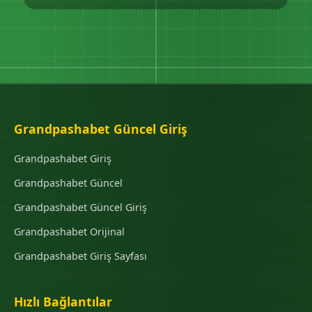
Grandpashabet Güncel Giriş
Grandpashabet Giriş
Grandpashabet Güncel
Grandpashabet Güncel Giriş
Grandpashabet Orijinal
Grandpashabet Giriş Sayfası
Hızlı Bağlantılar