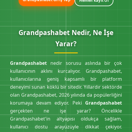
Hemen Kayıt Ol
Grandpashabet Nedir, Ne İşe
Yarar?
Grandpashabet
nedir sorusu aslında bir çok
kullanıcının aklını kurcalıyor. Grandpashabet,
kullanıcılarına geniş kapsamlı bir platform
deneyimi sunan köklü bir sitedir. Yıllardır sektörde
olan Grandpashabet, 2026 yılında da popülerliğini
korumaya devam ediyor. Peki
Grandpashabet
gerçekten ne işe yarar? Öncelikle
Grandpashabet'in altyapısı oldukça sağlam,
kullanıcı dostu arayüzüyle dikkat çekiyor.