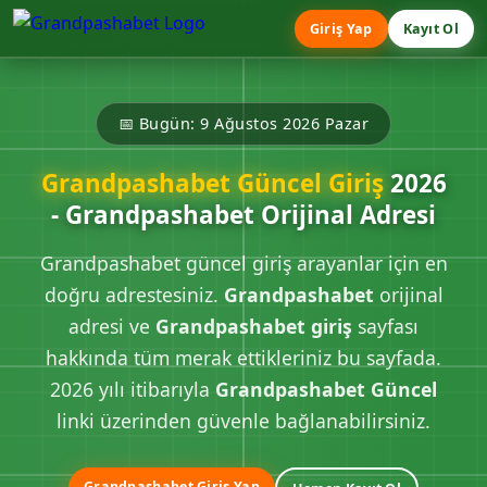
Giriş Yap
Kayıt Ol
📅 Bugün: 9 Ağustos 2026 Pazar
Grandpashabet Güncel Giriş
2026
- Grandpashabet Orijinal Adresi
Grandpashabet güncel giriş arayanlar için en
doğru adrestesiniz.
Grandpashabet
orijinal
adresi ve
Grandpashabet giriş
sayfası
hakkında tüm merak ettikleriniz bu sayfada.
2026 yılı itibarıyla
Grandpashabet Güncel
linki üzerinden güvenle bağlanabilirsiniz.
Grandpashabet Giriş Yap