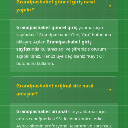
Grandpashabet güncel giriş nasıl
yapılır?
Grandpashabet güncel giriş
yapmak için
sayfadaki "Grandpashabet Giriş Yap" butonuna
tıklayın. Açılan
Grandpashabet giriş
sayfası
nda kullanıcı adı ve şifrenizle oturum
açabilirsiniz. Henüz üye değilseniz "Kayıt Ol"
butonunu kullanın.
Grandpashabet orijinal site nasıl
anlaşılır?
Grandpashabet orijinal
siteyi anlamak için
adres çubuğundaki SSL kilidini kontrol edin.
Ayrıca sitenin profesyonel tasarımı ve sorunsuz