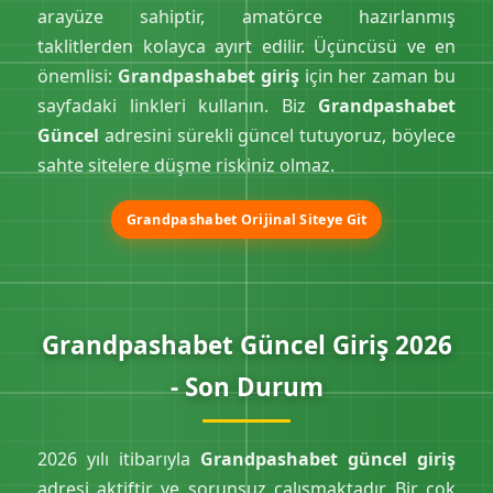
arayüze sahiptir, amatörce hazırlanmış
taklitlerden kolayca ayırt edilir. Üçüncüsü ve en
önemlisi:
Grandpashabet giriş
için her zaman bu
sayfadaki linkleri kullanın. Biz
Grandpashabet
Güncel
adresini sürekli güncel tutuyoruz, böylece
sahte sitelere düşme riskiniz olmaz.
Grandpashabet Orijinal Siteye Git
Grandpashabet Güncel Giriş 2026
- Son Durum
2026 yılı itibarıyla
Grandpashabet güncel giriş
adresi aktiftir ve sorunsuz çalışmaktadır. Bir çok