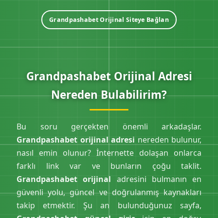
Grandpashabet Orijinal Siteye Bağlan
Grandpashabet Orijinal Adresi
Nereden Bulabilirim?
Bu soru gerçekten önemli arkadaşlar.
Grandpashabet orijinal adresi
nereden bulunur,
nasıl emin olunur? İnternette dolaşan onlarca
farklı link var ve bunların çoğu taklit.
Grandpashabet orijinal
adresini bulmanın en
güvenli yolu, güncel ve doğrulanmış kaynakları
takip etmektir. Şu an bulunduğunuz sayfa,