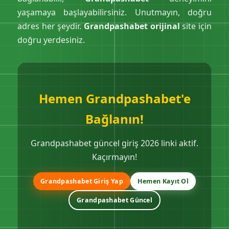
yaşamaya başlayabilirsiniz. Unutmayın, doğru
adres her şeydir.
Grandpashabet orijinal
site için
doğru yerdesiniz.
Hemen Grandpashabet'e
Bağlanın!
Grandpashabet güncel giriş 2026 linki aktif.
Kaçırmayın!
Grandpashabet Giriş Yap
Hemen Kayıt Ol
Grandpashabet Güncel