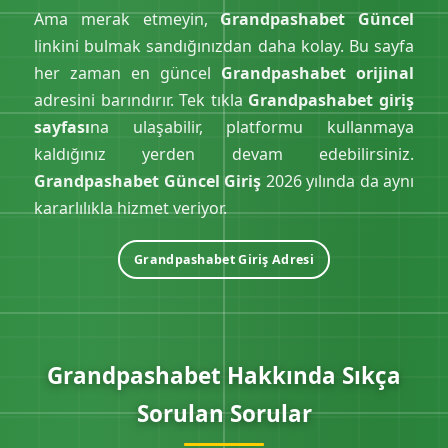
Ama merak etmeyin,
Grandpashabet Güncel
linkini bulmak sandığınızdan daha kolay. Bu sayfa
her zaman en güncel
Grandpashabet orijinal
adresini barındırır. Tek tıkla
Grandpashabet giriş
sayfası
na ulaşabilir, platformu kullanmaya
kaldığınız yerden devam edebilirsiniz.
Grandpashabet Güncel Giriş
2026 yılında da aynı
kararlılıkla hizmet veriyor.
Grandpashabet Giriş Adresi
Grandpashabet Hakkında Sıkça
Sorulan Sorular