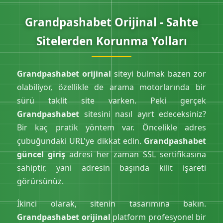
Grandpashabet Orijinal - Sahte
Sitelerden Korunma Yolları
Grandpashabet orijinal
siteyi bulmak bazen zor
olabiliyor, özellikle de arama motorlarında bir
sürü taklit site varken. Peki gerçek
Grandpashabet
sitesini nasıl ayırt edeceksiniz?
Bir kaç pratik yöntem var. Öncelikle adres
çubuğundaki URL'ye dikkat edin.
Grandpashabet
güncel giriş
adresi her zaman SSL sertifikasına
sahiptir, yani adresin başında kilit işareti
görürsünüz.
İkinci olarak, sitenin tasarımına bakın.
Grandpashabet orijinal
platform profesyonel bir