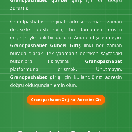
Grandpashabet güncel giriş
için en doğru
adrestir.
Grandpashabet orijinal adresi zaman zaman
değişiklik gösterebilir, bu tamamen erişim
engelleriyle ilgili bir durum. Ama endişelenmeyin,
Grandpashabet Güncel Giriş
linki her zaman
burada olacak. Tek yapmanız gereken sayfadaki
butonlara tıklayarak
Grandpashabet
platformuna erişmek. Unutmayın,
Grandpashabet giriş
için kullandığınız adresin
doğru olduğundan emin olun.
Grandpashabet Orijinal Adresine Git