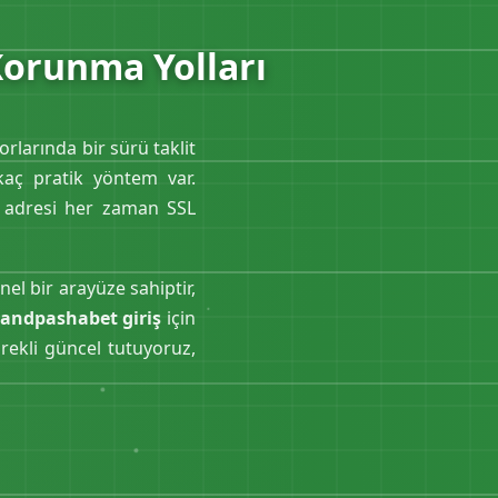
Korunma Yolları
rlarında bir sürü taklit
 kaç pratik yöntem var.
adresi her zaman SSL
el bir arayüze sahiptir,
andpashabet giriş
için
rekli güncel tutuyoruz,