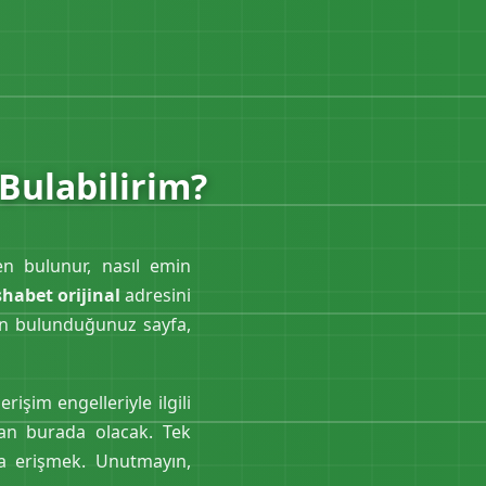
Bulabilirim?
n bulunur, nasıl emin
habet orijinal
adresini
an bulunduğunuz sayfa,
şim engelleriyle ilgili
an burada olacak. Tek
 erişmek. Unutmayın,