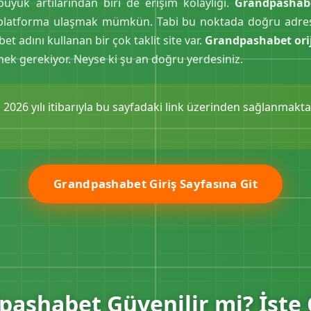
üyük artılarından biri de erişim kolaylığı.
Grandpashabe
platforma ulaşmak mümkün. Tabi bu noktada doğru adres
t adını kullanan bir çok taklit site var.
Grandpashabet orij
tmek gerekiyor. Neyse ki şu an doğru yerdesiniz.
026 yılı itibarıyla bu sayfadaki link üzerinden sağlanmakta
Grandpashabet Giriş Sayfasına Git
pashabet Güvenilir mi? İşte 