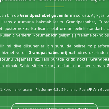
dan biri de
Grandpashabet güvenilir mi
sorusu. Açıkçası 
n lisans durumuna bakmak lazım. Grandpashabet, Curaca
et göstermekte. Bu lisans, platformun belirli standartla
llanıcı verilerini korumak için gelişmiş şifreleme teknolojil
ir mi diye düşünenler için şunu da belirtelim: platform
a hizmet verdi.
Grandpashabet orijinal
adres üzerinden g
 sorunu yaşamazsınız. Tabi burada kritik nokta,
Grandpash
 olmak. Sahte sitelere karşı dikkatli olun, her zaman
G
SSL Korumalı
✅ Lisanslı Platform
⭐ 4.8 / 5 Kullanıcı Puanı
🛡️ Veri Güve