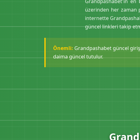
Grandpashabet'in en b
üzerinden her zaman 
internette Grandpashabe
güncel linkleri takip e
Önemli:
Grandpashabet güncel giriş 2
daima güncel tutulur.
Grand