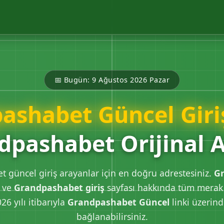
📅 Bugün: 9 Ağustos 2026 Pazar
ashabet Güncel Giri
dpashabet Orijinal A
 güncel giriş arayanlar için en doğru adrestesiniz.
G
i ve
Grandpashabet giriş
sayfası hakkında tüm merak e
26 yılı itibarıyla
Grandpashabet Güncel
linki üzerin
bağlanabilirsiniz.