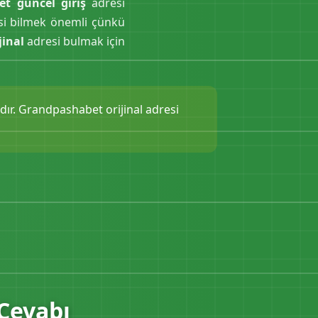
t güncel giriş
adresi
i bilmek önemli çünkü
inal
adresi bulmak için
dır. Grandpashabet orijinal adresi
Cevabı