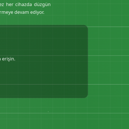
tmez her cihazda düzgün
vermeye devam ediyor.
erişin.