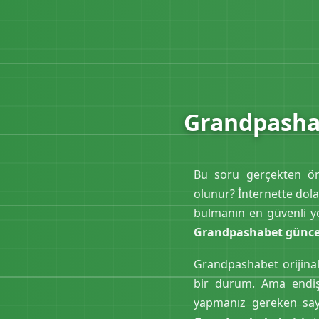
Grandpashab
Bu soru gerçekten ön
olunur? İnternette dolaş
bulmanın en güvenli yo
Grandpashabet güncel
Grandpashabet orijinal
bir durum. Ama endi
yapmanız gereken say