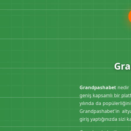
Gra
Grandpashabet
nedir 
geniş kapsamlı bir plat
yılında da popülerliği
Grandpashabet'in alty
giriş yaptığınızda sizi 