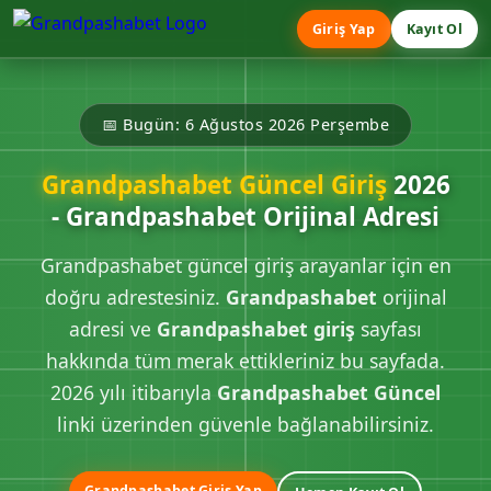
Giriş Yap
Kayıt Ol
📅 Bugün: 6 Ağustos 2026 Perşembe
Grandpashabet Güncel Giriş
2026
- Grandpashabet Orijinal Adresi
Grandpashabet güncel giriş arayanlar için en
doğru adrestesiniz.
Grandpashabet
orijinal
adresi ve
Grandpashabet giriş
sayfası
hakkında tüm merak ettikleriniz bu sayfada.
2026 yılı itibarıyla
Grandpashabet Güncel
linki üzerinden güvenle bağlanabilirsiniz.
Grandpashabet Giriş Yap