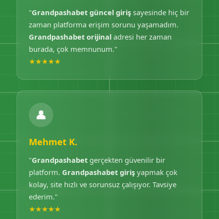
"
Grandpashabet güncel giriş
sayesinde hiç bir
zaman platforma erişim sorunu yaşamadım.
Grandpashabet orijinal
adresi her zaman
burada, çok memnunum."
★★★★★
👤
Mehmet K.
"
Grandpashabet
gerçekten güvenilir bir
platform.
Grandpashabet giriş
yapmak çok
kolay, site hızlı ve sorunsuz çalışıyor. Tavsiye
ederim."
★★★★★