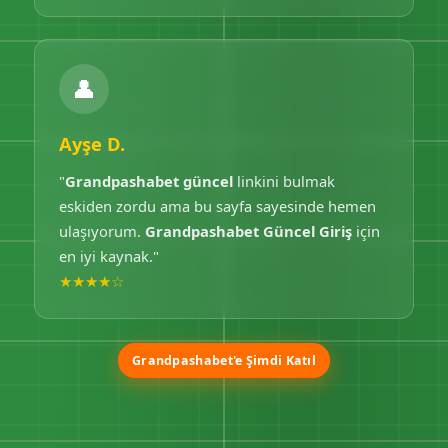
👤
Ayşe D.
"
Grandpashabet güncel
linkini bulmak
eskiden zordu ama bu sayfa sayesinde hemen
ulaşıyorum.
Grandpashabet Güncel Giriş
için
en iyi kaynak."
★★★★☆
Grandpashabet'e Şimdi Katıl