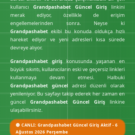
kullanıcı
Grandpashabet Güncel Giriş
linkini
merak ediyor, özellikle de erişim
engellemelerinden sonra. Neyse ki
Grandpashabet
ekibi bu konuda oldukça hızlı
hareket ediyor ve yeni adresleri kısa sürede
devreye alıyor.
Grandpashabet giriş
konusunda yaşanan en
büyük sıkıntı, kullanıcıların eski ve geçersiz linkleri
kullanmaya devam etmesi. Halbuki
Grandpashabet güncel
adresi düzenli olarak
yenileniyor. Bu sayfayı takip ederek her zaman en
güncel
Grandpashabet Güncel Giriş
linkine
ulaşabilirsiniz.
🔴 CANLI: Grandpashabet Güncel Giriş Aktif - 6
Ağustos 2026 Perşembe