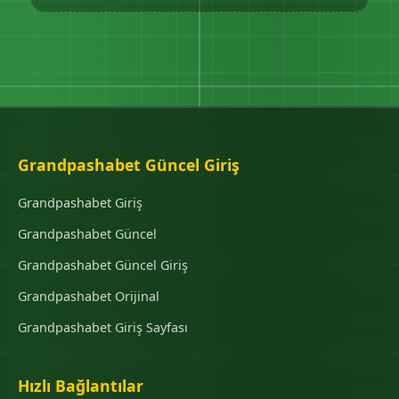
Grandpashabet Güncel Giriş
Grandpashabet Giriş
Grandpashabet Güncel
Grandpashabet Güncel Giriş
Grandpashabet Orijinal
Grandpashabet Giriş Sayfası
Hızlı Bağlantılar