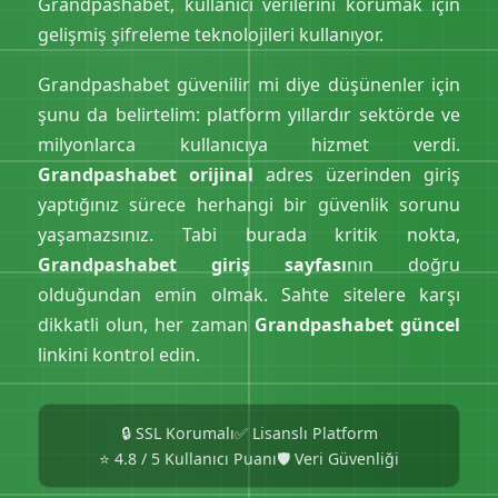
Grandpashabet, kullanıcı verilerini korumak için
gelişmiş şifreleme teknolojileri kullanıyor.
Grandpashabet güvenilir mi diye düşünenler için
şunu da belirtelim: platform yıllardır sektörde ve
milyonlarca kullanıcıya hizmet verdi.
Grandpashabet orijinal
adres üzerinden giriş
yaptığınız sürece herhangi bir güvenlik sorunu
yaşamazsınız. Tabi burada kritik nokta,
Grandpashabet giriş sayfası
nın doğru
olduğundan emin olmak. Sahte sitelere karşı
dikkatli olun, her zaman
Grandpashabet güncel
linkini kontrol edin.
🔒 SSL Korumalı
✅ Lisanslı Platform
⭐ 4.8 / 5 Kullanıcı Puanı
🛡️ Veri Güvenliği