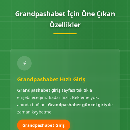
Grandpashabet İçin Öne Çıkan
Özellikler
⚡
Grandpashabet Hızlı Giriş
Grandpashabet giriş
sayfası tek tıkla
erişebileceğiniz kadar hızlı. Bekleme yok,
anında bağlan.
Grandpashabet güncel giriş
ile
zaman kaybetme.
Grandpashabet Giriş