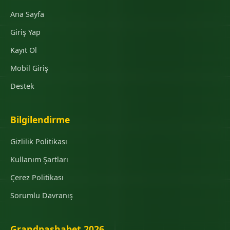
Ana Sayfa
Giriş Yap
Kayıt Ol
Mobil Giriş
Destek
Bilgilendirme
Gizlilik Politikası
Kullanım Şartları
Çerez Politikası
Sorumlu Davranış
Grandpashabet 2026