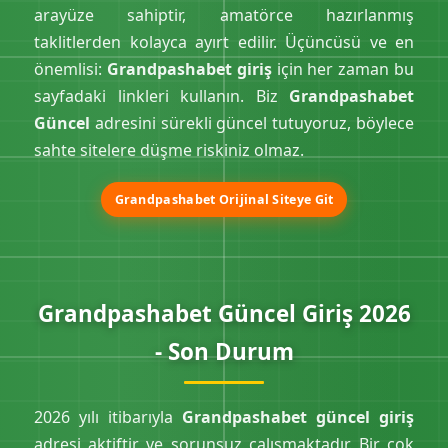
arayüze sahiptir, amatörce hazırlanmış
taklitlerden kolayca ayırt edilir. Üçüncüsü ve en
önemlisi:
Grandpashabet giriş
için her zaman bu
sayfadaki linkleri kullanın. Biz
Grandpashabet
Güncel
adresini sürekli güncel tutuyoruz, böylece
sahte sitelere düşme riskiniz olmaz.
Grandpashabet Orijinal Siteye Git
Grandpashabet Güncel Giriş 2026
- Son Durum
2026 yılı itibarıyla
Grandpashabet güncel giriş
adresi aktiftir ve sorunsuz çalışmaktadır. Bir çok