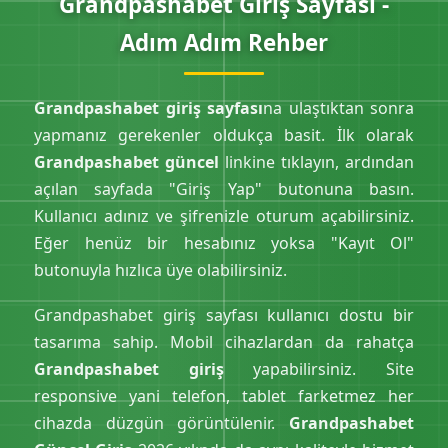
Grandpashabet Giriş Sayfası -
Adım Adım Rehber
Grandpashabet giriş sayfası
na ulaştıktan sonra
yapmanız gerekenler oldukça basit. İlk olarak
Grandpashabet güncel
linkine tıklayın, ardından
açılan sayfada "Giriş Yap" butonuna basın.
Kullanıcı adınız ve şifrenizle oturum açabilirsiniz.
Eğer henüz bir hesabınız yoksa "Kayıt Ol"
butonuyla hızlıca üye olabilirsiniz.
Grandpashabet giriş sayfası kullanıcı dostu bir
tasarıma sahip. Mobil cihazlardan da rahatça
Grandpashabet giriş
yapabilirsiniz. Site
responsive yani telefon, tablet farketmez her
cihazda düzgün görüntülenir.
Grandpashabet