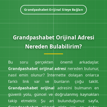
Grandpashabet Orijinal Siteye Bağlan
Grandpashabet Orijinal Adresi
Nereden Bulabilirim?
Bu soru gerçekten önemli arkadaşlar.
Grandpashabet orijinal adresi
nereden bulunur,
nasıl emin olunur? İnternette dolaşan onlarca
farklı link var ve bunların çoğu taklit.
Grandpashabet orijinal
adresini bulmanın en
güvenli yolu, güncel ve doğrulanmış kaynakları
takip etmektir. Şu an bulunduğunuz sayfa,