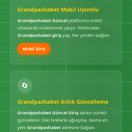
Grandpashabet Mobil Uyumlu
Grandpashabet Güncel
platformu mobil
cihazlarda mükemmel çalışır. Telefondan
Grandpashabet giriş
yap, her yerden bağlan.
Mobil Giriş
🔄
Grandpashabet Anlık Güncelleme
Grandpashabet Güncel Giriş
adresi sürekli
güncellenir. Eski linklerle uğraşma, daima en
yeni
Grandpashabet
adresine bağlan.