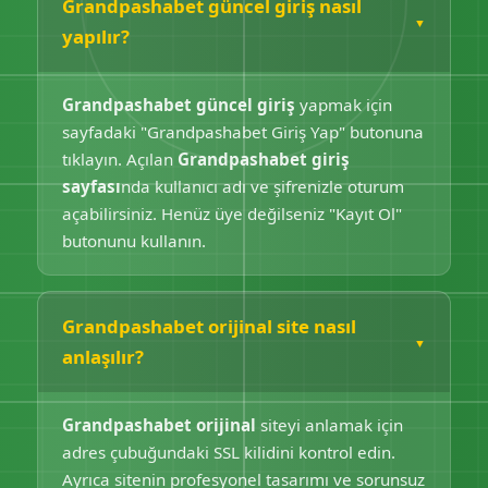
Grandpashabet güncel giriş nasıl
yapılır?
Grandpashabet güncel giriş
yapmak için
sayfadaki "Grandpashabet Giriş Yap" butonuna
tıklayın. Açılan
Grandpashabet giriş
sayfası
nda kullanıcı adı ve şifrenizle oturum
açabilirsiniz. Henüz üye değilseniz "Kayıt Ol"
butonunu kullanın.
Grandpashabet orijinal site nasıl
anlaşılır?
Grandpashabet orijinal
siteyi anlamak için
adres çubuğundaki SSL kilidini kontrol edin.
Ayrıca sitenin profesyonel tasarımı ve sorunsuz