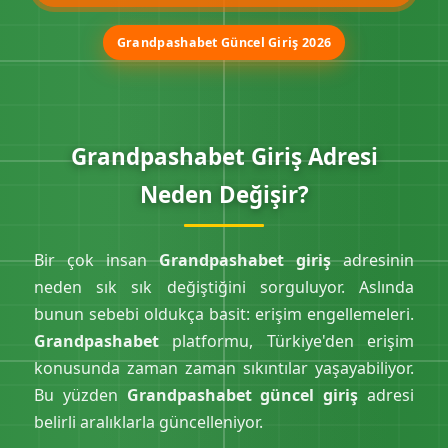
Grandpashabet Güncel Giriş 2026
Grandpashabet Giriş Adresi
Neden Değişir?
Bir çok insan
Grandpashabet giriş
adresinin
neden sık sık değiştiğini sorguluyor. Aslında
bunun sebebi oldukça basit: erişim engellemeleri.
Grandpashabet
platformu, Türkiye'den erişim
konusunda zaman zaman sıkıntılar yaşayabiliyor.
Bu yüzden
Grandpashabet güncel giriş
adresi
belirli aralıklarla güncelleniyor.