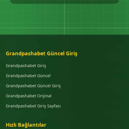
Grandpashabet Güncel Giriş
Grandpashabet Giriş
Grandpashabet Güncel
Grandpashabet Güncel Giriş
Grandpashabet Orijinal
Grandpashabet Giriş Sayfası
Hızlı Bağlantılar