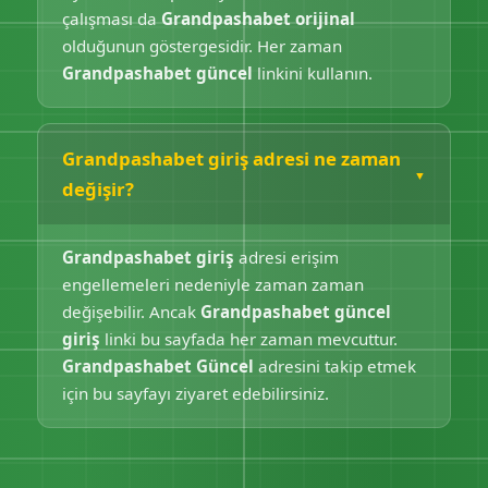
çalışması da
Grandpashabet orijinal
olduğunun göstergesidir. Her zaman
Grandpashabet güncel
linkini kullanın.
Grandpashabet giriş adresi ne zaman
değişir?
Grandpashabet giriş
adresi erişim
engellemeleri nedeniyle zaman zaman
değişebilir. Ancak
Grandpashabet güncel
giriş
linki bu sayfada her zaman mevcuttur.
Grandpashabet Güncel
adresini takip etmek
için bu sayfayı ziyaret edebilirsiniz.