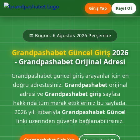
Giriş Yap
Kayıt Ol
📅 Bugün: 6 Ağustos 2026 Perşembe
Grandpashabet Güncel Giriş
2026
- Grandpashabet Orijinal Adresi
Grandpashabet güncel giriş arayanlar için en
doğru adrestesiniz.
Grandpashabet
orijinal
adresi ve
Grandpashabet giriş
sayfası
hakkında tüm merak ettikleriniz bu sayfada.
2026 yılı itibarıyla
Grandpashabet Güncel
linki üzerinden güvenle bağlanabilirsiniz.
Grandpashabet Giriş Yap