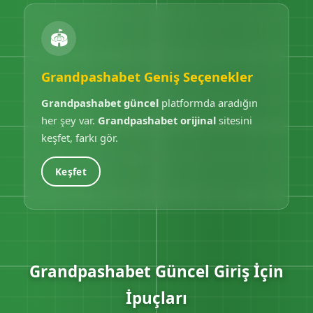
🏟️
Grandpashabet Geniş Seçenekler
Grandpashabet güncel
platformda aradığın
her şey var.
Grandpashabet orijinal
sitesini
keşfet, farkı gör.
Keşfet
Grandpashabet Güncel Giriş İçin
İpuçları