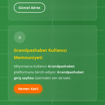
Güncel Adres
⭐
Grandpashabet Kullanıcı
Memnuniyeti
Milyonlarca kullanıcı
Grandpashabet
platformunu tercih ediyor.
Grandpashabet
giriş sayfası
üzerinden sen de katıl.
Hemen Katıl