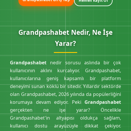
Hemen Kayıt Ol
Grandpashabet Nedir, Ne İşe
Yarar?
Grandpashabet
nedir sorusu aslında bir çok
kullanıcının aklını kurcalıyor. Grandpashabet,
kullanıcılarına geniş kapsamlı bir platform
deneyimi sunan köklü bir sitedir. Yıllardır sektörde
olan Grandpashabet, 2026 yılında da popülerliğini
korumaya devam ediyor. Peki
Grandpashabet
gerçekten ne işe yarar? Öncelikle
Grandpashabet'in altyapısı oldukça sağlam,
kullanıcı dostu arayüzüyle dikkat çekiyor.