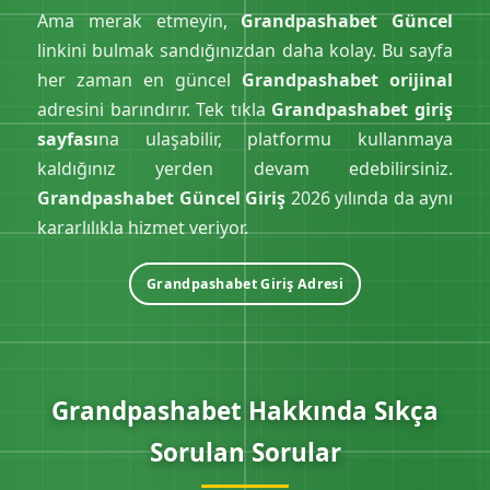
Ama merak etmeyin,
Grandpashabet Güncel
linkini bulmak sandığınızdan daha kolay. Bu sayfa
her zaman en güncel
Grandpashabet orijinal
adresini barındırır. Tek tıkla
Grandpashabet giriş
sayfası
na ulaşabilir, platformu kullanmaya
kaldığınız yerden devam edebilirsiniz.
Grandpashabet Güncel Giriş
2026 yılında da aynı
kararlılıkla hizmet veriyor.
Grandpashabet Giriş Adresi
Grandpashabet Hakkında Sıkça
Sorulan Sorular