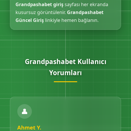
Grandpashabet giriş
sayfası her ekranda
kusursuz görüntülenir.
Grandpashabet
Güncel Giriş
linkiyle hemen bağlanın.
Grandpashabet Kullanıcı
Yorumları
👤
Ahmet Y.