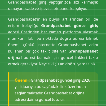
Grandpashabet giriş yaptığınızda sizi karmaşık
olmayan, sade ve işlevsel bir panel karşılıyor.
Grandpashabet'in en büyük artılarından biri de
erişim kolaylığı.
Grandpashabet güncel giriş
adresi üzerinden her zaman platforma ulaşmak
mümkün. Tabi bu noktada doğru adresi bilmek
önemli çünkü internette Grandpashabet adını
kullanan bir çok taklit site var.
Grandpashabet
orijinal
adresi bulmak için güncel linkleri takip
etmek gerekiyor. Neyse ki şu an doğru yerdesiniz.
Önemli:
Grandpashabet güncel giriş 2026
yılı itibarıyla bu sayfadaki link üzerinden
sağlanmaktadır. Grandpashabet orijinal
adresi daima güncel tutulur.