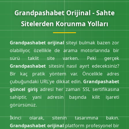
Grandpashabet Orijinal - Sahte
Sitelerden Korunma Yolları
Grandpashabet orijinal
siteyi bulmak bazen zor
olabiliyor, özellikle de arama motorlarında bir
sürü taklit site varken. Peki gerçek
Grandpashabet
sitesini nasıl ayırt edeceksiniz?
Bir kaç pratik yöntem var. Öncelikle adres
çubuğundaki URL'ye dikkat edin.
Grandpashabet
güncel giriş
adresi her zaman SSL sertifikasına
sahiptir, yani adresin başında kilit işareti
görürsünüz.
İkinci olarak, sitenin tasarımına bakın.
Grandpashabet orijinal
platform profesyonel bir