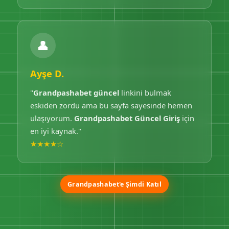
👤
Ayşe D.
"
Grandpashabet güncel
linkini bulmak
eskiden zordu ama bu sayfa sayesinde hemen
ulaşıyorum.
Grandpashabet Güncel Giriş
için
en iyi kaynak."
★★★★☆
Grandpashabet'e Şimdi Katıl