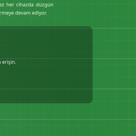
tmez her cihazda düzgün
vermeye devam ediyor.
erişin.