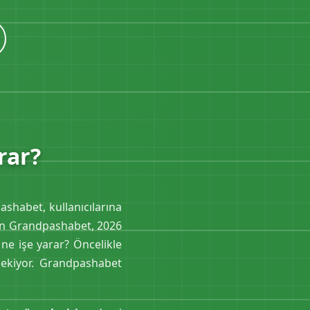
rar?
ashabet, kullanıcılarına
olan Grandpashabet, 2026
ne işe yarar? Öncelikle
çekiyor. Grandpashabet