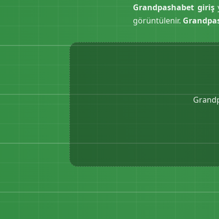
Grandpashabet giriş
y
görüntülenir.
Grandpas
Grandp