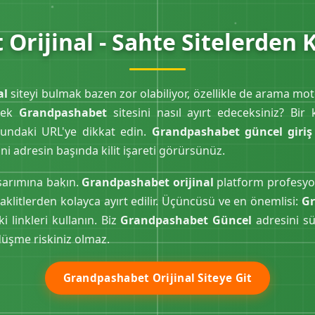
Orijinal - Sahte Sitelerden 
al
siteyi bulmak bazen zor olabiliyor, özellikle de arama moto
rçek
Grandpashabet
sitesini nasıl ayırt edeceksiniz? Bir
undaki URL'ye dikkat edin.
Grandpashabet güncel giriş
yani adresin başında kilit işareti görürsünüz.
asarımına bakın.
Grandpashabet orijinal
platform profesyon
klitlerden kolayca ayırt edilir. Üçüncüsü ve en önemlisi:
Gr
 linkleri kullanın. Biz
Grandpashabet Güncel
adresini sü
düşme riskiniz olmaz.
Grandpashabet Orijinal Siteye Git