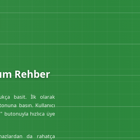
dım Rehber
kça basit. İlk olarak
tonuna basın. Kullanıcı
l" butonuyla hızlıca üye
ihazlardan da rahatça