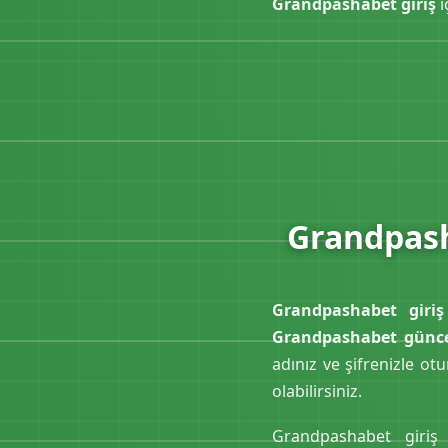
Grandpashabet giriş
i
Grandpash
Grandpashabet giriş
Grandpashabet günc
adınız ve şifrenizle ot
olabilirsiniz.
Grandpashabet giriş 