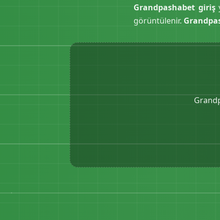
Grandpashabet giriş
y
görüntülenir.
Grandpas
Grandp