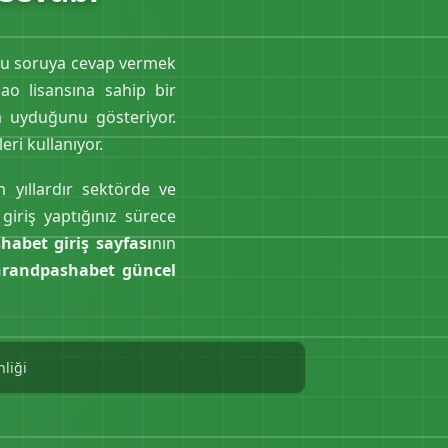
bu soruya cevap vermek
o lisansına sahip bir
ra uyduğunu gösteriyor.
eri kullanıyor.
 yıllardır sektörde ve
iriş yaptığınız sürece
abet giriş sayfası
nın
randpashabet güncel
nliği