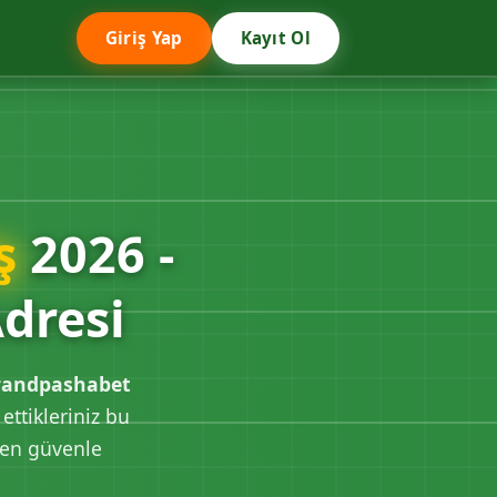
Giriş Yap
Kayıt Ol
ş
2026 -
dresi
randpashabet
ttikleriniz bu
den güvenle