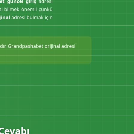
t güncel giriş
adresi
i bilmek önemli çünkü
inal
adresi bulmak için
dır. Grandpashabet orijinal adresi
Cevabı