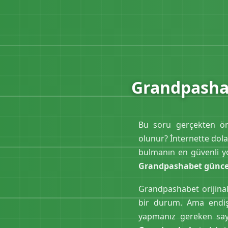
Grandpashab
Bu soru gerçekten ön
olunur? İnternette dolaş
bulmanın en güvenli yo
Grandpashabet güncel
Grandpashabet orijinal
bir durum. Ama endi
yapmanız gereken say