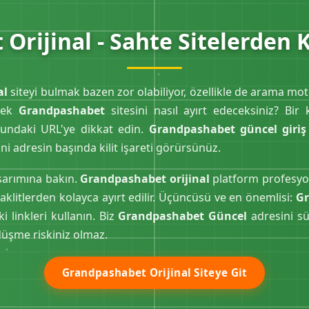
Orijinal - Sahte Sitelerden 
al
siteyi bulmak bazen zor olabiliyor, özellikle de arama moto
rçek
Grandpashabet
sitesini nasıl ayırt edeceksiniz? Bir
undaki URL'ye dikkat edin.
Grandpashabet güncel giriş
yani adresin başında kilit işareti görürsünüz.
asarımına bakın.
Grandpashabet orijinal
platform profesyon
klitlerden kolayca ayırt edilir. Üçüncüsü ve en önemlisi:
Gr
 linkleri kullanın. Biz
Grandpashabet Güncel
adresini sü
düşme riskiniz olmaz.
Grandpashabet Orijinal Siteye Git