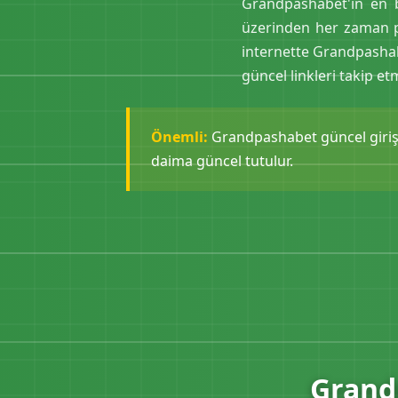
Grandpashabet'in en b
üzerinden her zaman 
internette Grandpashabe
güncel linkleri takip e
Önemli:
Grandpashabet güncel giriş 2
daima güncel tutulur.
Grand