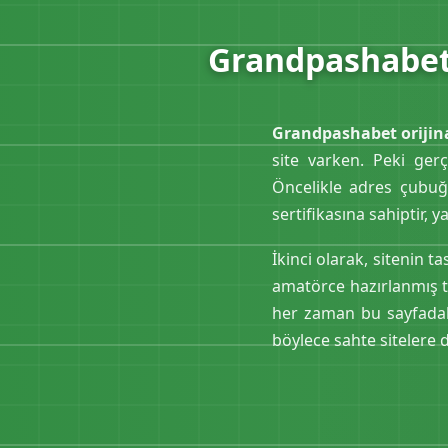
Grandpashabet 
Grandpashabet orijin
site varken. Peki ge
Öncelikle adres çubuğ
sertifikasına sahiptir, 
İkinci olarak, sitenin t
amatörce hazırlanmış ta
her zaman bu sayfadaki
böylece sahte sitelere 