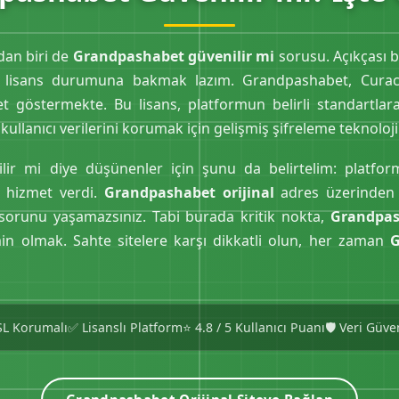
dan biri de
Grandpashabet güvenilir mi
sorusu. Açıkçası 
n lisans durumuna bakmak lazım. Grandpashabet, Curaca
et göstermekte. Bu lisans, platformun belirli standartla
llanıcı verilerini korumak için gelişmiş şifreleme teknolojil
ir mi diye düşünenler için şunu da belirtelim: platform
a hizmet verdi.
Grandpashabet orijinal
adres üzerinden g
 sorunu yaşamazsınız. Tabi burada kritik nokta,
Grandpash
 olmak. Sahte sitelere karşı dikkatli olun, her zaman
G
SSL Korumalı
✅ Lisanslı Platform
⭐ 4.8 / 5 Kullanıcı Puanı
🛡️ Veri Güve