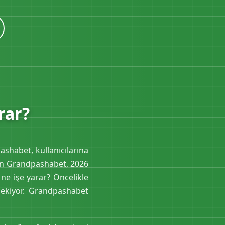
rar?
ashabet, kullanıcılarına
olan Grandpashabet, 2026
ne işe yarar? Öncelikle
çekiyor. Grandpashabet