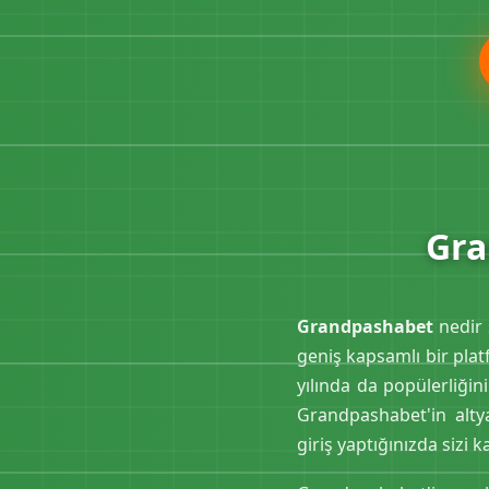
Gra
Grandpashabet
nedir 
geniş kapsamlı bir plat
yılında da popülerliği
Grandpashabet'in alty
giriş yaptığınızda sizi 