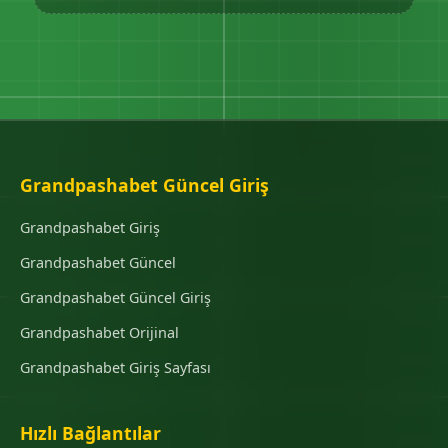
Grandpashabet Güncel Giriş
Grandpashabet Giriş
Grandpashabet Güncel
Grandpashabet Güncel Giriş
Grandpashabet Orijinal
Grandpashabet Giriş Sayfası
Hızlı Bağlantılar