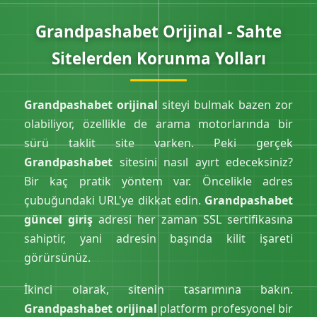
Grandpashabet Orijinal - Sahte
Sitelerden Korunma Yolları
Grandpashabet orijinal
siteyi bulmak bazen zor
olabiliyor, özellikle de arama motorlarında bir
sürü taklit site varken. Peki gerçek
Grandpashabet
sitesini nasıl ayırt edeceksiniz?
Bir kaç pratik yöntem var. Öncelikle adres
çubuğundaki URL'ye dikkat edin.
Grandpashabet
güncel giriş
adresi her zaman SSL sertifikasına
sahiptir, yani adresin başında kilit işareti
görürsünüz.
İkinci olarak, sitenin tasarımına bakın.
Grandpashabet orijinal
platform profesyonel bir