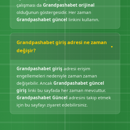
çalışması da
Grandpashabet orijinal
olduğunun göstergesidir. Her zaman
Grandpashabet güncel
linkini kullanın.
Grandpashabet giriş adresi ne zaman
değişir?
Grandpashabet giriş
adresi erişim
engellemeleri nedeniyle zaman zaman
değişebilir. Ancak
Grandpashabet güncel
giriş
linki bu sayfada her zaman mevcuttur.
Grandpashabet Güncel
adresini takip etmek
için bu sayfayı ziyaret edebilirsiniz.