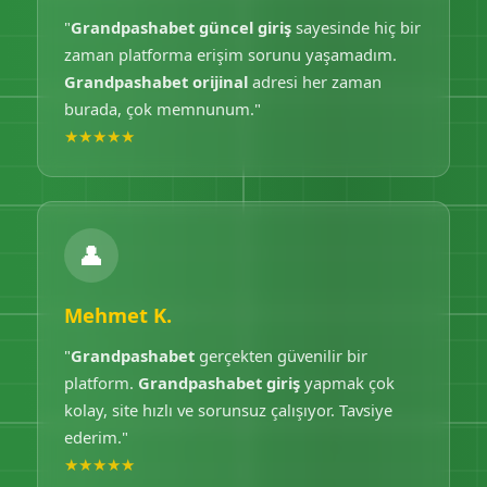
"
Grandpashabet güncel giriş
sayesinde hiç bir
zaman platforma erişim sorunu yaşamadım.
Grandpashabet orijinal
adresi her zaman
burada, çok memnunum."
★★★★★
👤
Mehmet K.
"
Grandpashabet
gerçekten güvenilir bir
platform.
Grandpashabet giriş
yapmak çok
kolay, site hızlı ve sorunsuz çalışıyor. Tavsiye
ederim."
★★★★★