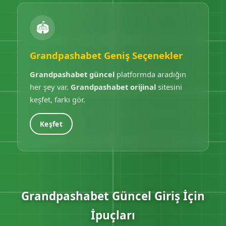
🏟️
Grandpashabet Geniş Seçenekler
Grandpashabet güncel
platformda aradığın
her şey var.
Grandpashabet orijinal
sitesini
keşfet, farkı gör.
Keşfet
Grandpashabet Güncel Giriş İçin
İpuçları