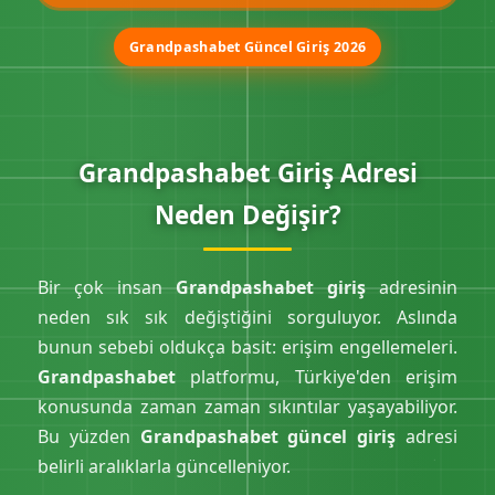
Grandpashabet Güncel Giriş 2026
Grandpashabet Giriş Adresi
Neden Değişir?
Bir çok insan
Grandpashabet giriş
adresinin
neden sık sık değiştiğini sorguluyor. Aslında
bunun sebebi oldukça basit: erişim engellemeleri.
Grandpashabet
platformu, Türkiye'den erişim
konusunda zaman zaman sıkıntılar yaşayabiliyor.
Bu yüzden
Grandpashabet güncel giriş
adresi
belirli aralıklarla güncelleniyor.