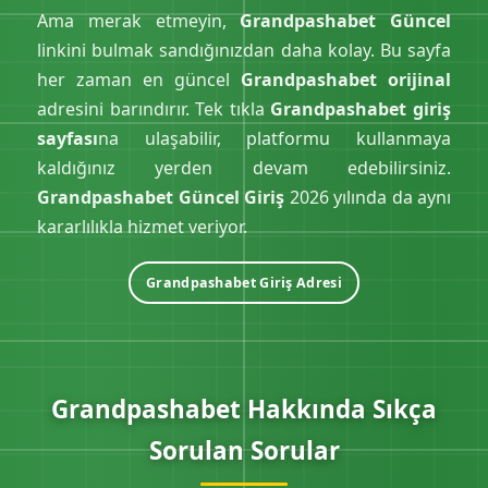
Ama merak etmeyin,
Grandpashabet Güncel
linkini bulmak sandığınızdan daha kolay. Bu sayfa
her zaman en güncel
Grandpashabet orijinal
adresini barındırır. Tek tıkla
Grandpashabet giriş
sayfası
na ulaşabilir, platformu kullanmaya
kaldığınız yerden devam edebilirsiniz.
Grandpashabet Güncel Giriş
2026 yılında da aynı
kararlılıkla hizmet veriyor.
Grandpashabet Giriş Adresi
Grandpashabet Hakkında Sıkça
Sorulan Sorular