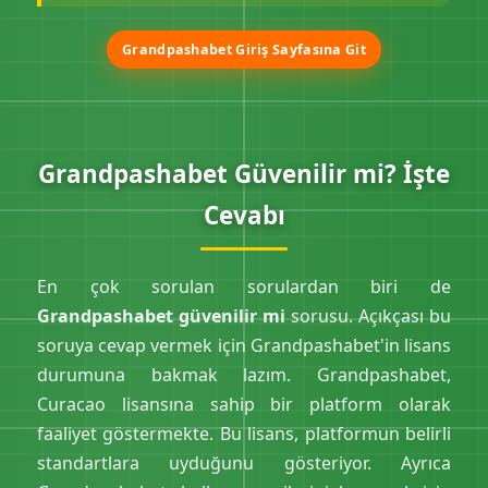
Grandpashabet Giriş Sayfasına Git
Grandpashabet Güvenilir mi? İşte
Cevabı
En çok sorulan sorulardan biri de
Grandpashabet güvenilir mi
sorusu. Açıkçası bu
soruya cevap vermek için Grandpashabet'in lisans
durumuna bakmak lazım. Grandpashabet,
Curacao lisansına sahip bir platform olarak
faaliyet göstermekte. Bu lisans, platformun belirli
standartlara uyduğunu gösteriyor. Ayrıca