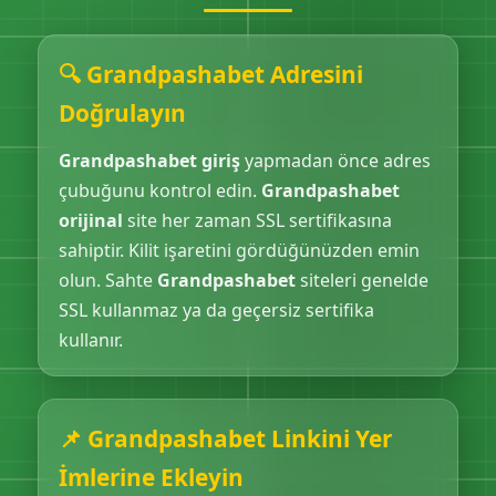
🔍 Grandpashabet Adresini
Doğrulayın
Grandpashabet giriş
yapmadan önce adres
çubuğunu kontrol edin.
Grandpashabet
orijinal
site her zaman SSL sertifikasına
sahiptir. Kilit işaretini gördüğünüzden emin
olun. Sahte
Grandpashabet
siteleri genelde
SSL kullanmaz ya da geçersiz sertifika
kullanır.
📌 Grandpashabet Linkini Yer
İmlerine Ekleyin