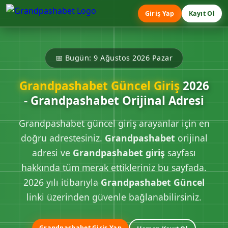
Giriş Yap
Kayıt Ol
📅 Bugün: 9 Ağustos 2026 Pazar
Grandpashabet Güncel Giriş
2026
- Grandpashabet Orijinal Adresi
Grandpashabet güncel giriş arayanlar için en
doğru adrestesiniz.
Grandpashabet
orijinal
adresi ve
Grandpashabet giriş
sayfası
hakkında tüm merak ettikleriniz bu sayfada.
2026 yılı itibarıyla
Grandpashabet Güncel
linki üzerinden güvenle bağlanabilirsiniz.
Grandpashabet Giriş Yap