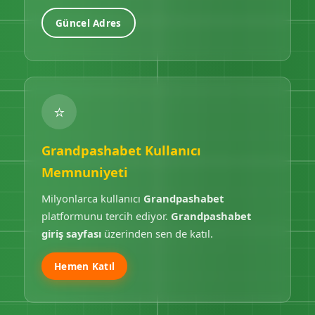
Güncel Adres
⭐
Grandpashabet Kullanıcı
Memnuniyeti
Milyonlarca kullanıcı
Grandpashabet
platformunu tercih ediyor.
Grandpashabet
giriş sayfası
üzerinden sen de katıl.
Hemen Katıl