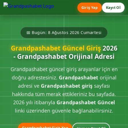
Giriş Yap
Kayıt Ol
📅 Bugün: 8 Ağustos 2026 Cumartesi
Grandpashabet Güncel Giriş
2026
- Grandpashabet Orijinal Adresi
Grandpashabet güncel giriş arayanlar için en
doğru adrestesiniz.
Grandpashabet
orijinal
adresi ve
Grandpashabet giriş
sayfası
hakkında tüm merak ettikleriniz bu sayfada.
2026 yılı itibarıyla
Grandpashabet Güncel
linki üzerinden güvenle bağlanabilirsiniz.
Grandpashabet Giriş Yap