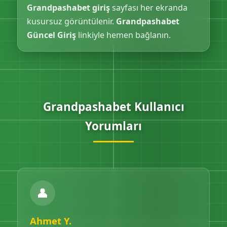
Grandpashabet giriş
sayfası her ekranda
kusursuz görüntülenir.
Grandpashabet
Güncel Giriş
linkiyle hemen bağlanın.
Grandpashabet Kullanıcı
Yorumları
👤
Ahmet Y.