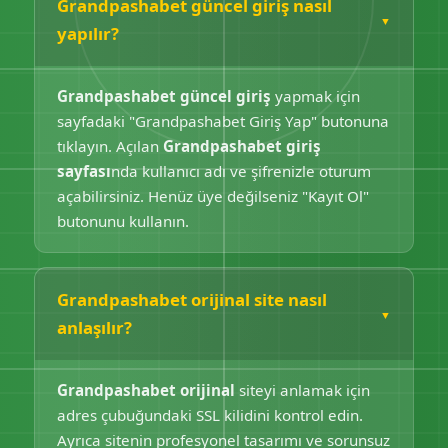
Grandpashabet güncel giriş nasıl
yapılır?
Grandpashabet güncel giriş
yapmak için
sayfadaki "Grandpashabet Giriş Yap" butonuna
tıklayın. Açılan
Grandpashabet giriş
sayfası
nda kullanıcı adı ve şifrenizle oturum
açabilirsiniz. Henüz üye değilseniz "Kayıt Ol"
butonunu kullanın.
Grandpashabet orijinal site nasıl
anlaşılır?
Grandpashabet orijinal
siteyi anlamak için
adres çubuğundaki SSL kilidini kontrol edin.
Ayrıca sitenin profesyonel tasarımı ve sorunsuz