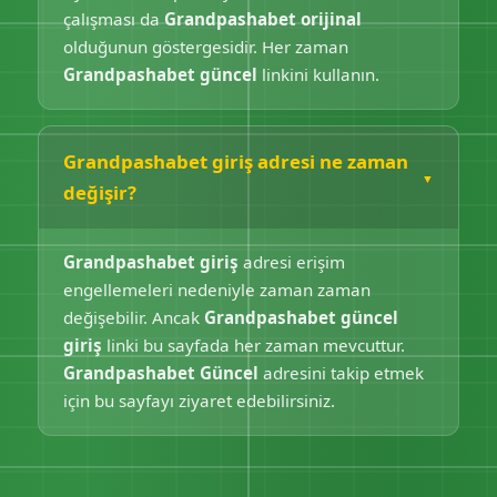
çalışması da
Grandpashabet orijinal
olduğunun göstergesidir. Her zaman
Grandpashabet güncel
linkini kullanın.
Grandpashabet giriş adresi ne zaman
değişir?
Grandpashabet giriş
adresi erişim
engellemeleri nedeniyle zaman zaman
değişebilir. Ancak
Grandpashabet güncel
giriş
linki bu sayfada her zaman mevcuttur.
Grandpashabet Güncel
adresini takip etmek
için bu sayfayı ziyaret edebilirsiniz.