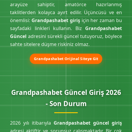
arayüze sahiptir, amatörce hazırlanmış
taklitlerden kolayca ayırt edilir. Üçüncüsü ve en
önemlisi:
Grandpashabet giriş
için her zaman bu
sayfadaki linkleri kullanın. Biz
Grandpashabet
Güncel
adresini sürekli güncel tutuyoruz, böylece
sahte sitelere düşme riskiniz olmaz.
Grandpashabet Orijinal Siteye Git
Grandpashabet Güncel Giriş 2026
- Son Durum
2026 yılı itibarıyla
Grandpashabet güncel giriş
adresi aktiftir ve sorunsuz çalışmaktadır. Bir çok