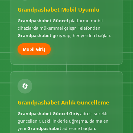
Grandpashabet Mobil Uyumlu
Grandpashabet Güncel
platformu mobil
cihazlarda mükemmel çalışır. Telefondan
Grandpashabet giriş
yap, her yerden bağlan.
Mobil Giriş
🔄
Grandpashabet Anlık Güncelleme
Grandpashabet Güncel Giriş
adresi sürekli
güncellenir. Eski linklerle uğraşma, daima en
yeni
Grandpashabet
adresine bağlan.