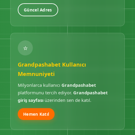
Güncel Adres
⭐
Grandpashabet Kullanıcı
Memnuniyeti
Milyonlarca kullanıcı
Grandpashabet
platformunu tercih ediyor.
Grandpashabet
giriş sayfası
üzerinden sen de katıl.
Hemen Katıl