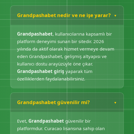
Grandpashabet nedir ve ne işe yarar?
Grandpashabet
, kullanıcılarına kapsamlı bir
platform deneyimi sunan bir sitedir. 2026
yılında da aktif olarak hizmet vermeye devam
eden Grandpashabet, gelişmiş altyapısı ve
kullanıcı dostu arayüzüyle öne çıkar.
Grandpashabet giriş
yaparak tüm
özelliklerden faydalanabilirsiniz.
Grandpashabet güvenilir mi?
Evet,
Grandpashabet
güvenilir bir
platformdur. Curacao lisansına sahip olan