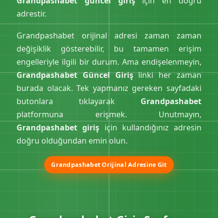
Grandpashabet güncel giriş
için en doğru
adrestir.
Grandpashabet orijinal adresi zaman zaman
değişiklik gösterebilir, bu tamamen erişim
engelleriyle ilgili bir durum. Ama endişelenmeyin,
Grandpashabet Güncel Giriş
linki her zaman
burada olacak. Tek yapmanız gereken sayfadaki
butonlara tıklayarak
Grandpashabet
platformuna erişmek. Unutmayın,
Grandpashabet giriş
için kullandığınız adresin
doğru olduğundan emin olun.
Grandpashabet Orijinal Adresine Git