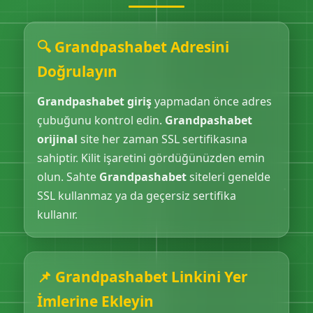
🔍 Grandpashabet Adresini
Doğrulayın
Grandpashabet giriş
yapmadan önce adres
çubuğunu kontrol edin.
Grandpashabet
orijinal
site her zaman SSL sertifikasına
sahiptir. Kilit işaretini gördüğünüzden emin
olun. Sahte
Grandpashabet
siteleri genelde
SSL kullanmaz ya da geçersiz sertifika
kullanır.
📌 Grandpashabet Linkini Yer
İmlerine Ekleyin