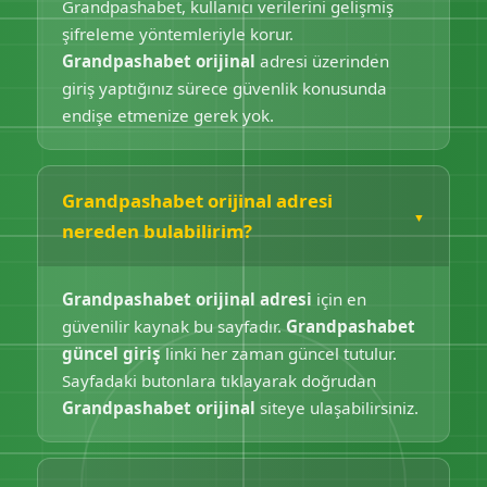
Grandpashabet, kullanıcı verilerini gelişmiş
şifreleme yöntemleriyle korur.
Grandpashabet orijinal
adresi üzerinden
giriş yaptığınız sürece güvenlik konusunda
endişe etmenize gerek yok.
Grandpashabet orijinal adresi
nereden bulabilirim?
Grandpashabet orijinal adresi
için en
güvenilir kaynak bu sayfadır.
Grandpashabet
güncel giriş
linki her zaman güncel tutulur.
Sayfadaki butonlara tıklayarak doğrudan
Grandpashabet orijinal
siteye ulaşabilirsiniz.