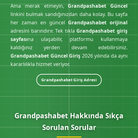
Ama merak etmeyin,
Grandpashabet Güncel
linkini bulmak sandığınızdan daha kolay. Bu sayfa
her zaman en güncel
Grandpashabet orijinal
adresini barındırır. Tek tıkla
Grandpashabet giriş
sayfası
na ulaşabilir, platformu kullanmaya
kaldığınız yerden devam edebilirsiniz.
Grandpashabet Güncel Giriş
2026 yılında da aynı
kararlılıkla hizmet veriyor.
Grandpashabet Giriş Adresi
Grandpashabet Hakkında Sıkça
Sorulan Sorular