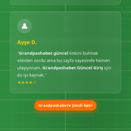
👤
Ayşe D.
"
Grandpashabet güncel
linkini bulmak
eskiden zordu ama bu sayfa sayesinde hemen
ulaşıyorum.
Grandpashabet Güncel Giriş
için
en iyi kaynak."
★★★★☆
Grandpashabet'e Şimdi Katıl