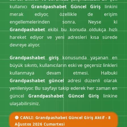
kullanıcı
Grandpashabet Güncel Giriş
linkini
merak ediyor, özellikle de erişim
engellemelerinden sonra. Neyse ki
Grandpashabet
ekibi bu konuda oldukça hızlı
hareket ediyor ve yeni adresleri kısa sürede
devreye alıyor.
Grandpashabet giriş
konusunda yaşanan en
büyük sıkıntı, kullanıcıların eski ve geçersiz linkleri
kullanmaya devam etmesi. Halbuki
Grandpashabet güncel
adresi düzenli olarak
yenileniyor. Bu sayfayı takip ederek her zaman en
güncel
Grandpashabet Güncel Giriş
linkine
ulaşabilirsiniz.
🔴 CANLI: Grandpashabet Güncel Giriş Aktif - 8
Ağustos 2026 Cumartesi