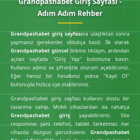
Grandpashabet Giriş Sayfası -
Adım Adım Rehber
Grandpashabet giriş sayfası
na ulaştıktan sonra
yapmanız gerekenler oldukça basit. İlk olarak
Grandpashabet güncel
linkine tıklayın, ardından
açılan sayfada "Giriş Yap" butonuna basın.
Kullanıcı adınız ve şifrenizle oturum açabilirsiniz.
Eğer henüz bir hesabınız yoksa "Kayıt Ol"
butonuyla hızlıca üye olabilirsiniz.
Grandpashabet giriş sayfası kullanıcı dostu bir
tasarıma sahip. Mobil cihazlardan da rahatça
Grandpashabet giriş
yapabilirsiniz. Site
responsive yani telefon, tablet farketmez her
cihazda düzgün görüntülenir.
Grandpashabet