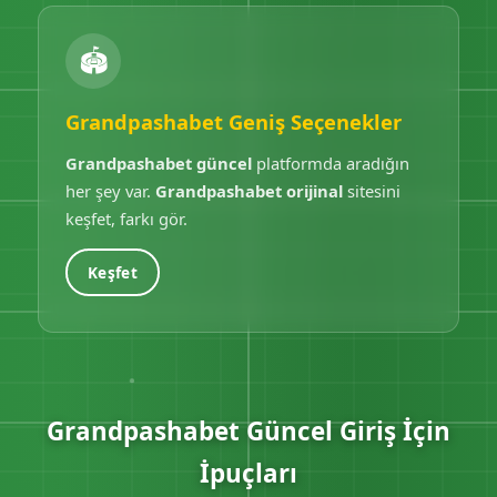
🏟️
Grandpashabet Geniş Seçenekler
Grandpashabet güncel
platformda aradığın
her şey var.
Grandpashabet orijinal
sitesini
keşfet, farkı gör.
Keşfet
Grandpashabet Güncel Giriş İçin
İpuçları