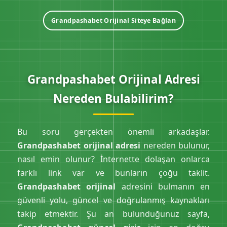
Grandpashabet Orijinal Siteye Bağlan
Grandpashabet Orijinal Adresi
Nereden Bulabilirim?
Bu soru gerçekten önemli arkadaşlar.
Grandpashabet orijinal adresi
nereden bulunur,
nasıl emin olunur? İnternette dolaşan onlarca
farklı link var ve bunların çoğu taklit.
Grandpashabet orijinal
adresini bulmanın en
güvenli yolu, güncel ve doğrulanmış kaynakları
takip etmektir. Şu an bulunduğunuz sayfa,