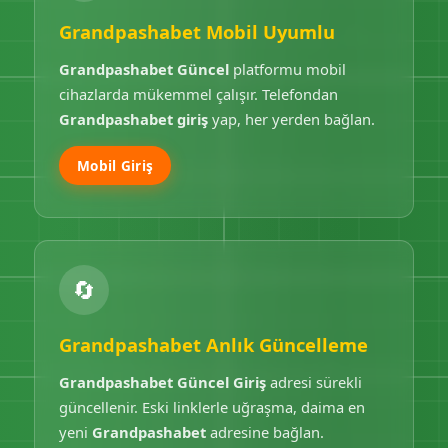
Grandpashabet Mobil Uyumlu
Grandpashabet Güncel
platformu mobil
cihazlarda mükemmel çalışır. Telefondan
Grandpashabet giriş
yap, her yerden bağlan.
Mobil Giriş
🔄
Grandpashabet Anlık Güncelleme
Grandpashabet Güncel Giriş
adresi sürekli
güncellenir. Eski linklerle uğraşma, daima en
yeni
Grandpashabet
adresine bağlan.