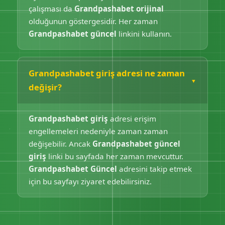
çalışması da
Grandpashabet orijinal
olduğunun göstergesidir. Her zaman
Grandpashabet güncel
linkini kullanın.
Grandpashabet giriş adresi ne zaman
değişir?
Grandpashabet giriş
adresi erişim
engellemeleri nedeniyle zaman zaman
değişebilir. Ancak
Grandpashabet güncel
giriş
linki bu sayfada her zaman mevcuttur.
Grandpashabet Güncel
adresini takip etmek
için bu sayfayı ziyaret edebilirsiniz.