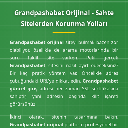
Grandpashabet Orijinal - Sahte
Sitelerden Korunma Yolları
Grandpashabet orijinal
siteyi bulmak bazen zor
olabiliyor, özellikle de arama motorlarında bir
sürü taklit site varken. Peki gerçek
Grandpashabet
sitesini nasıl ayırt edeceksiniz?
Bir kaç pratik yöntem var. Öncelikle adres
çubuğundaki URL'ye dikkat edin.
Grandpashabet
güncel giriş
adresi her zaman SSL sertifikasına
sahiptir, yani adresin başında kilit işareti
görürsünüz.
İkinci olarak, sitenin tasarımına bakın.
Grandpashabet orijinal
platform profesyonel bir