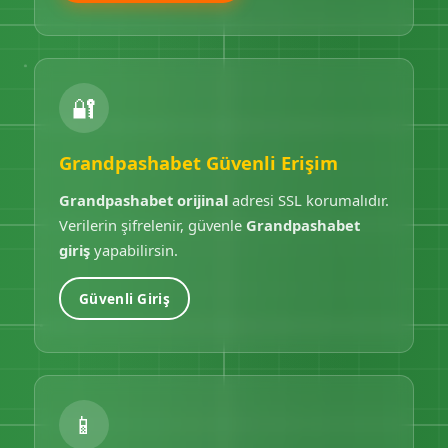
🔐
Grandpashabet Güvenli Erişim
Grandpashabet orijinal
adresi SSL korumalıdır.
Verilerin şifrelenir, güvenle
Grandpashabet
giriş
yapabilirsin.
Güvenli Giriş
📱