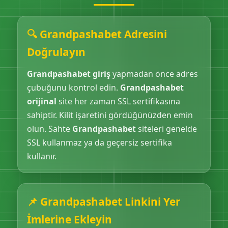
🔍 Grandpashabet Adresini
Doğrulayın
Grandpashabet giriş
yapmadan önce adres
çubuğunu kontrol edin.
Grandpashabet
orijinal
site her zaman SSL sertifikasına
sahiptir. Kilit işaretini gördüğünüzden emin
olun. Sahte
Grandpashabet
siteleri genelde
SSL kullanmaz ya da geçersiz sertifika
kullanır.
📌 Grandpashabet Linkini Yer
İmlerine Ekleyin