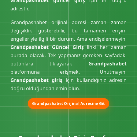
Grandpashabet güncel giriş
için en doğru
adrestir.
Grandpashabet orijinal adresi zaman zaman
değişiklik gösterebilir, bu tamamen erişim
engelleriyle ilgili bir durum. Ama endişelenmeyin,
Grandpashabet Güncel Giriş
linki her zaman
burada olacak. Tek yapmanız gereken sayfadaki
butonlara tıklayarak
Grandpashabet
platformuna erişmek. Unutmayın,
Grandpashabet giriş
için kullandığınız adresin
doğru olduğundan emin olun.
Grandpashabet Orijinal Adresine Git