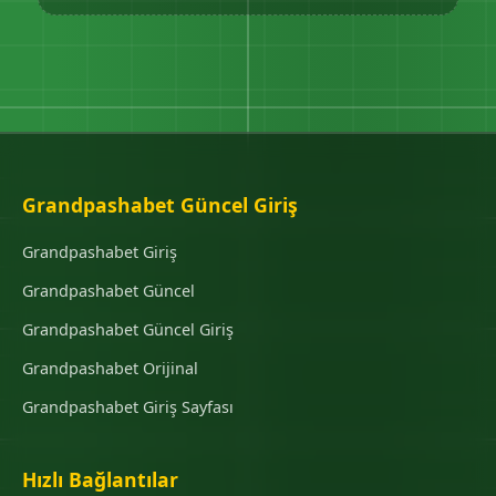
Grandpashabet Güncel Giriş
Grandpashabet Giriş
Grandpashabet Güncel
Grandpashabet Güncel Giriş
Grandpashabet Orijinal
Grandpashabet Giriş Sayfası
Hızlı Bağlantılar