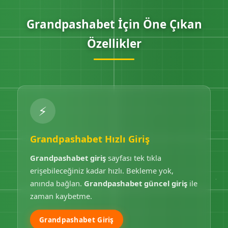
Grandpashabet İçin Öne Çıkan
Özellikler
⚡
Grandpashabet Hızlı Giriş
Grandpashabet giriş
sayfası tek tıkla
erişebileceğiniz kadar hızlı. Bekleme yok,
anında bağlan.
Grandpashabet güncel giriş
ile
zaman kaybetme.
Grandpashabet Giriş