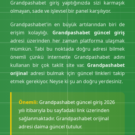
Grandpashabet giriş yaptığınızda sizi karmaşık
olmayan, sade ve işlevsel bir panel karşılıyor.
Grandpashabet'in en büyük artılarından biri de
erişim kolaylığı.
Grandpashabet güncel giriş
adresi üzerinden her zaman platforma ulaşmak
mümkün. Tabi bu noktada doğru adresi bilmek
önemli çünkü internette Grandpashabet adını
kullanan bir çok taklit site var.
Grandpashabet
orijinal
adresi bulmak için güncel linkleri takip
etmek gerekiyor. Neyse ki şu an doğru yerdesiniz.
Önemli:
Grandpashabet güncel giriş 2026
yılı itibarıyla bu sayfadaki link üzerinden
sağlanmaktadır. Grandpashabet orijinal
adresi daima güncel tutulur.