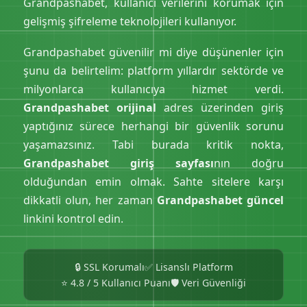
Grandpashabet, kullanıcı verilerini korumak için
gelişmiş şifreleme teknolojileri kullanıyor.
Grandpashabet güvenilir mi diye düşünenler için
şunu da belirtelim: platform yıllardır sektörde ve
milyonlarca kullanıcıya hizmet verdi.
Grandpashabet orijinal
adres üzerinden giriş
yaptığınız sürece herhangi bir güvenlik sorunu
yaşamazsınız. Tabi burada kritik nokta,
Grandpashabet giriş sayfası
nın doğru
olduğundan emin olmak. Sahte sitelere karşı
dikkatli olun, her zaman
Grandpashabet güncel
linkini kontrol edin.
🔒 SSL Korumalı
✅ Lisanslı Platform
⭐ 4.8 / 5 Kullanıcı Puanı
🛡️ Veri Güvenliği