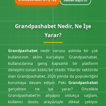
Hemen Kayıt Ol
Grandpashabet Nedir, Ne İşe
Yarar?
Grandpashabet
nedir sorusu aslında bir çok
kullanıcının aklını kurcalıyor. Grandpashabet,
kullanıcılarına geniş kapsamlı bir platform
deneyimi sunan köklü bir sitedir. Yıllardır sektörde
olan Grandpashabet, 2026 yılında da popülerliğini
korumaya devam ediyor. Peki
Grandpashabet
gerçekten ne işe yarar? Öncelikle
Grandpashabet'in altyapısı oldukça sağlam,
kullanıcı dostu arayüzüyle dikkat çekiyor.