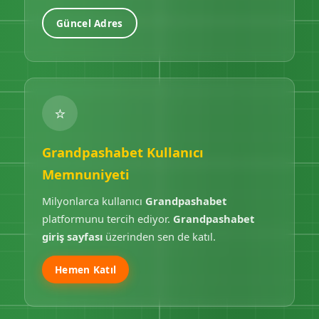
Güncel Adres
⭐
Grandpashabet Kullanıcı
Memnuniyeti
Milyonlarca kullanıcı
Grandpashabet
platformunu tercih ediyor.
Grandpashabet
giriş sayfası
üzerinden sen de katıl.
Hemen Katıl