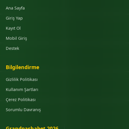
Ana Sayfa
Giriş Yap
Kayıt Ol
Mobil Giriş
Destek
Bilgilendirme
Gizlilik Politikası
Kullanım Şartları
Çerez Politikası
Sorumlu Davranış
Grandpashabet 2026