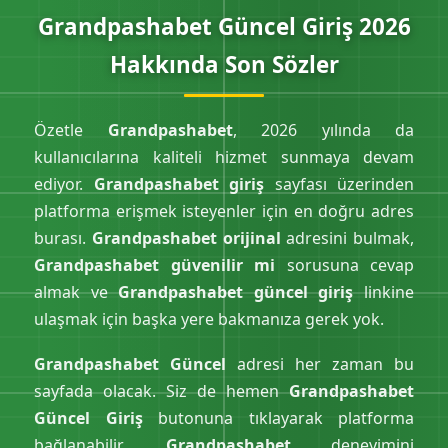
Grandpashabet Güncel Giriş 2026
Hakkında Son Sözler
Özetle
Grandpashabet
, 2026 yılında da
kullanıcılarına kaliteli hizmet sunmaya devam
ediyor.
Grandpashabet giriş
sayfası üzerinden
platforma erişmek isteyenler için en doğru adres
burası.
Grandpashabet orijinal
adresini bulmak,
Grandpashabet güvenilir mi
sorusuna cevap
almak ve
Grandpashabet güncel giriş
linkine
ulaşmak için başka yere bakmanıza gerek yok.
Grandpashabet Güncel
adresi her zaman bu
sayfada olacak. Siz de hemen
Grandpashabet
Güncel Giriş
butonuna tıklayarak platforma
bağlanabilir,
Grandpashabet
deneyimini