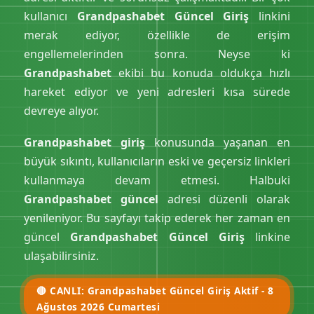
kullanıcı
Grandpashabet Güncel Giriş
linkini
merak ediyor, özellikle de erişim
engellemelerinden sonra. Neyse ki
Grandpashabet
ekibi bu konuda oldukça hızlı
hareket ediyor ve yeni adresleri kısa sürede
devreye alıyor.
Grandpashabet giriş
konusunda yaşanan en
büyük sıkıntı, kullanıcıların eski ve geçersiz linkleri
kullanmaya devam etmesi. Halbuki
Grandpashabet güncel
adresi düzenli olarak
yenileniyor. Bu sayfayı takip ederek her zaman en
güncel
Grandpashabet Güncel Giriş
linkine
ulaşabilirsiniz.
🔴 CANLI: Grandpashabet Güncel Giriş Aktif - 8
Ağustos 2026 Cumartesi