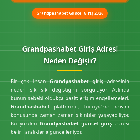
Grandpashabet Güncel Giriş 2026
Grandpashabet Giriş Adresi
Neden Değişir?
Bir çok insan
Grandpashabet giriş
adresinin
neden sık sık değiştiğini sorguluyor. Aslında
bunun sebebi oldukça basit: erişim engellemeleri.
Grandpashabet
platformu, Türkiye'den erişim
konusunda zaman zaman sıkıntılar yaşayabiliyor.
Bu yüzden
Grandpashabet güncel giriş
adresi
belirli aralıklarla güncelleniyor.