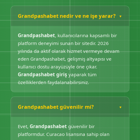
Grandpashabet nedir ve ne işe yarar?
Grandpashabet
, kullanıcılarına kapsamlı bir
platform deneyimi sunan bir sitedir. 2026
yılında da aktif olarak hizmet vermeye devam
eden Grandpashabet, gelişmiş altyapısı ve
kullanıcı dostu arayüzüyle öne çıkar.
Grandpashabet giriş
yaparak tüm
özelliklerden faydalanabilirsiniz.
Grandpashabet güvenilir mi?
Evet,
Grandpashabet
güvenilir bir
platformdur. Curacao lisansına sahip olan