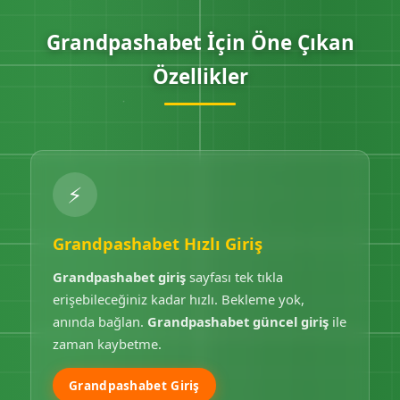
Grandpashabet İçin Öne Çıkan
Özellikler
⚡
Grandpashabet Hızlı Giriş
Grandpashabet giriş
sayfası tek tıkla
erişebileceğiniz kadar hızlı. Bekleme yok,
anında bağlan.
Grandpashabet güncel giriş
ile
zaman kaybetme.
Grandpashabet Giriş