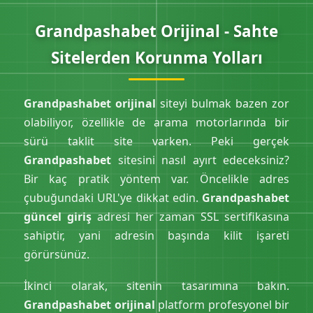
Grandpashabet Orijinal - Sahte
Sitelerden Korunma Yolları
Grandpashabet orijinal
siteyi bulmak bazen zor
olabiliyor, özellikle de arama motorlarında bir
sürü taklit site varken. Peki gerçek
Grandpashabet
sitesini nasıl ayırt edeceksiniz?
Bir kaç pratik yöntem var. Öncelikle adres
çubuğundaki URL'ye dikkat edin.
Grandpashabet
güncel giriş
adresi her zaman SSL sertifikasına
sahiptir, yani adresin başında kilit işareti
görürsünüz.
İkinci olarak, sitenin tasarımına bakın.
Grandpashabet orijinal
platform profesyonel bir