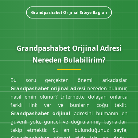
Grandpashabet Orijinal Siteye Bağlan
Grandpashabet Orijinal Adresi
Nereden Bulabilirim?
Bu soru gerçekten önemli arkadaşlar.
Grandpashabet orijinal adresi
nereden bulunur,
nasıl emin olunur? İnternette dolaşan onlarca
farklı link var ve bunların çoğu taklit.
Grandpashabet orijinal
adresini bulmanın en
güvenli yolu, güncel ve doğrulanmış kaynakları
takip etmektir. Şu an bulunduğunuz sayfa,