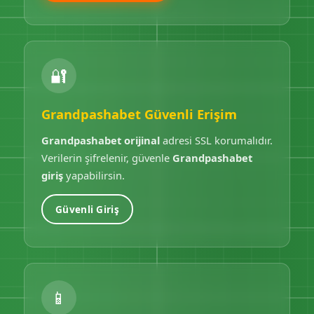
🔐
Grandpashabet Güvenli Erişim
Grandpashabet orijinal
adresi SSL korumalıdır.
Verilerin şifrelenir, güvenle
Grandpashabet
giriş
yapabilirsin.
Güvenli Giriş
📱