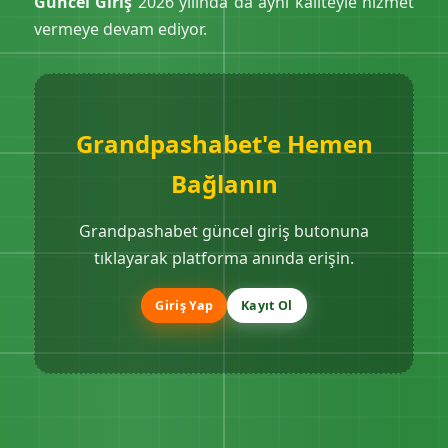
Güncel Giriş
2026 yılında da aynı kaliteyle hizmet
vermeye devam ediyor.
Grandpashabet'e Hemen
Bağlanın
Grandpashabet güncel giriş butonuna
tıklayarak platforma anında erişin.
Giriş Yap
Kayıt Ol