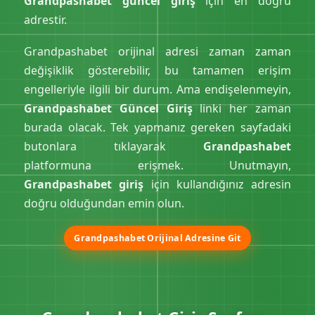
Grandpashabet güncel giriş
için en doğru
adrestir.
Grandpashabet orijinal adresi zaman zaman
değişiklik gösterebilir, bu tamamen erişim
engelleriyle ilgili bir durum. Ama endişelenmeyin,
Grandpashabet Güncel Giriş
linki her zaman
burada olacak. Tek yapmanız gereken sayfadaki
butonlara tıklayarak
Grandpashabet
platformuna erişmek. Unutmayın,
Grandpashabet giriş
için kullandığınız adresin
doğru olduğundan emin olun.
Grandpashabet Orijinal Adresine Git