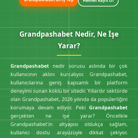
Hemen Kayıt Ol
Grandpashabet Nedir, Ne İşe
Yarar?
Grandpashabet
nedir sorusu aslında bir çok
kullanıcının aklını kurcalıyor. Grandpashabet,
kullanıcılarına geniş kapsamlı bir platform
deneyimi sunan köklü bir sitedir. Yıllardır sektörde
olan Grandpashabet, 2026 yılında da popülerliğini
korumaya devam ediyor. Peki
Grandpashabet
gerçekten ne işe yarar? Öncelikle
Grandpashabet'in altyapısı oldukça sağlam,
kullanıcı dostu arayüzüyle dikkat çekiyor.