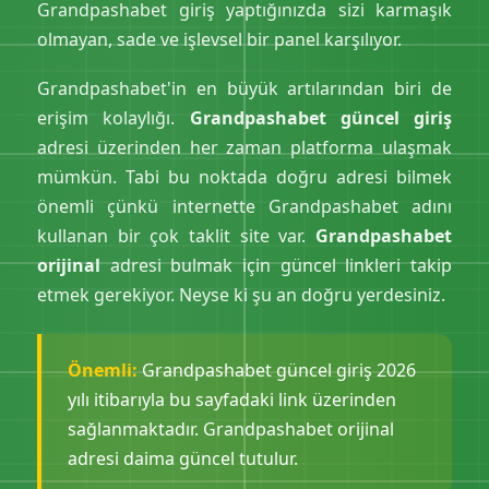
Grandpashabet giriş yaptığınızda sizi karmaşık
olmayan, sade ve işlevsel bir panel karşılıyor.
Grandpashabet'in en büyük artılarından biri de
erişim kolaylığı.
Grandpashabet güncel giriş
adresi üzerinden her zaman platforma ulaşmak
mümkün. Tabi bu noktada doğru adresi bilmek
önemli çünkü internette Grandpashabet adını
kullanan bir çok taklit site var.
Grandpashabet
orijinal
adresi bulmak için güncel linkleri takip
etmek gerekiyor. Neyse ki şu an doğru yerdesiniz.
Önemli:
Grandpashabet güncel giriş 2026
yılı itibarıyla bu sayfadaki link üzerinden
sağlanmaktadır. Grandpashabet orijinal
adresi daima güncel tutulur.