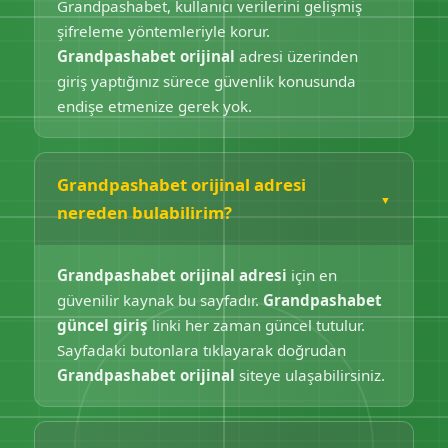
Grandpashabet, kullanıcı verilerini gelişmiş
şifreleme yöntemleriyle korur.
Grandpashabet orijinal
adresi üzerinden
giriş yaptığınız sürece güvenlik konusunda
endişe etmenize gerek yok.
Grandpashabet orijinal adresi
nereden bulabilirim?
Grandpashabet orijinal adresi
için en
güvenilir kaynak bu sayfadır.
Grandpashabet
güncel giriş
linki her zaman güncel tutulur.
Sayfadaki butonlara tıklayarak doğrudan
Grandpashabet orijinal
siteye ulaşabilirsiniz.