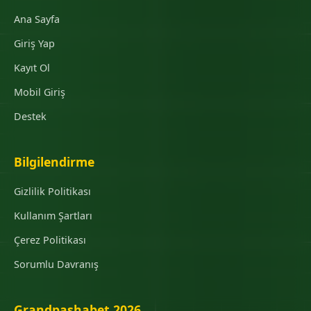
Ana Sayfa
Giriş Yap
Kayıt Ol
Mobil Giriş
Destek
Bilgilendirme
Gizlilik Politikası
Kullanım Şartları
Çerez Politikası
Sorumlu Davranış
Grandpashabet 2026