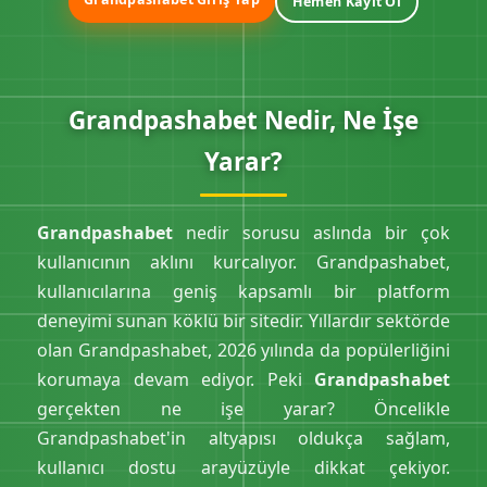
Hemen Kayıt Ol
Grandpashabet Nedir, Ne İşe
Yarar?
Grandpashabet
nedir sorusu aslında bir çok
kullanıcının aklını kurcalıyor. Grandpashabet,
kullanıcılarına geniş kapsamlı bir platform
deneyimi sunan köklü bir sitedir. Yıllardır sektörde
olan Grandpashabet, 2026 yılında da popülerliğini
korumaya devam ediyor. Peki
Grandpashabet
gerçekten ne işe yarar? Öncelikle
Grandpashabet'in altyapısı oldukça sağlam,
kullanıcı dostu arayüzüyle dikkat çekiyor.