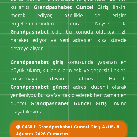
kullanıcı
Grandpashabet Güncel Giriş
linkini
merak ediyor, özellikle de erişim
engellemelerinden sonra. Neyse ki
Grandpashabet
ekibi bu konuda oldukça hızlı
hareket ediyor ve yeni adresleri kısa sürede
devreye alıyor.
Grandpashabet giriş
konusunda yaşanan en
büyük sıkıntı, kullanıcıların eski ve geçersiz linkleri
kullanmaya devam etmesi. Halbuki
Grandpashabet güncel
adresi düzenli olarak
yenileniyor. Bu sayfayı takip ederek her zaman en
güncel
Grandpashabet Güncel Giriş
linkine
ulaşabilirsiniz.
🔴 CANLI: Grandpashabet Güncel Giriş Aktif - 8
Ağustos 2026 Cumartesi