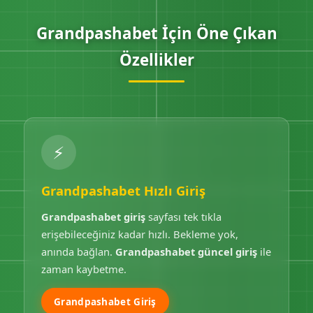
Grandpashabet İçin Öne Çıkan
Özellikler
⚡
Grandpashabet Hızlı Giriş
Grandpashabet giriş
sayfası tek tıkla
erişebileceğiniz kadar hızlı. Bekleme yok,
anında bağlan.
Grandpashabet güncel giriş
ile
zaman kaybetme.
Grandpashabet Giriş