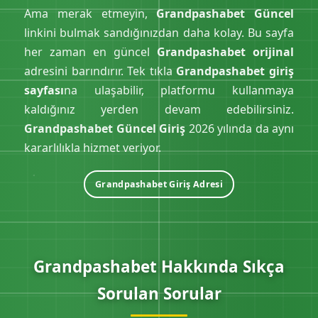
Ama merak etmeyin,
Grandpashabet Güncel
linkini bulmak sandığınızdan daha kolay. Bu sayfa
her zaman en güncel
Grandpashabet orijinal
adresini barındırır. Tek tıkla
Grandpashabet giriş
sayfası
na ulaşabilir, platformu kullanmaya
kaldığınız yerden devam edebilirsiniz.
Grandpashabet Güncel Giriş
2026 yılında da aynı
kararlılıkla hizmet veriyor.
Grandpashabet Giriş Adresi
Grandpashabet Hakkında Sıkça
Sorulan Sorular