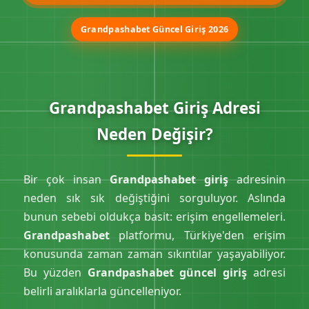
Grandpashabet Güncel Giriş 2026
Grandpashabet Giriş Adresi
Neden Değişir?
Bir çok insan
Grandpashabet giriş
adresinin
neden sık sık değiştiğini sorguluyor. Aslında
bunun sebebi oldukça basit: erişim engellemeleri.
Grandpashabet
platformu, Türkiye'den erişim
konusunda zaman zaman sıkıntılar yaşayabiliyor.
Bu yüzden
Grandpashabet güncel giriş
adresi
belirli aralıklarla güncelleniyor.