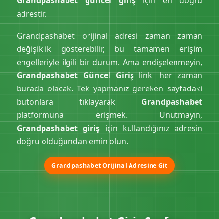
Grandpashabet güncel giriş
için en doğru
adrestir.
Grandpashabet orijinal adresi zaman zaman
değişiklik gösterebilir, bu tamamen erişim
engelleriyle ilgili bir durum. Ama endişelenmeyin,
Grandpashabet Güncel Giriş
linki her zaman
burada olacak. Tek yapmanız gereken sayfadaki
butonlara tıklayarak
Grandpashabet
platformuna erişmek. Unutmayın,
Grandpashabet giriş
için kullandığınız adresin
doğru olduğundan emin olun.
Grandpashabet Orijinal Adresine Git