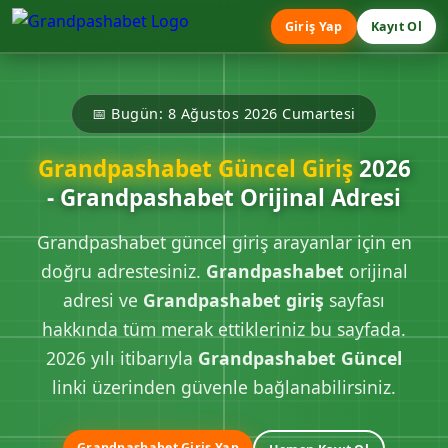
Giriş Yap
Kayıt Ol
📅 Bugün: 8 Ağustos 2026 Cumartesi
Grandpashabet Güncel Giriş
2026
- Grandpashabet Orijinal Adresi
Grandpashabet güncel giriş arayanlar için en
doğru adrestesiniz.
Grandpashabet
orijinal
adresi ve
Grandpashabet giriş
sayfası
hakkında tüm merak ettikleriniz bu sayfada.
2026 yılı itibarıyla
Grandpashabet Güncel
linki üzerinden güvenle bağlanabilirsiniz.
Grandpashabet Giriş Yap