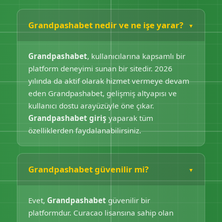
Grandpashabet nedir ve ne işe yarar?
Grandpashabet
, kullanıcılarına kapsamlı bir
platform deneyimi sunan bir sitedir. 2026
yılında da aktif olarak hizmet vermeye devam
eden Grandpashabet, gelişmiş altyapısı ve
kullanıcı dostu arayüzüyle öne çıkar.
Grandpashabet giriş
yaparak tüm
özelliklerden faydalanabilirsiniz.
Grandpashabet güvenilir mi?
Evet,
Grandpashabet
güvenilir bir
platformdur. Curacao lisansına sahip olan