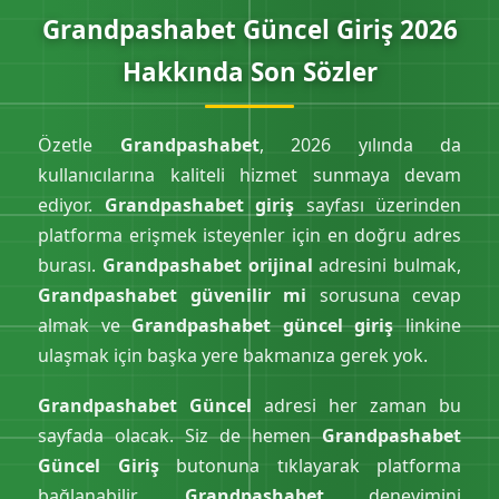
Grandpashabet Güncel Giriş 2026
Hakkında Son Sözler
Özetle
Grandpashabet
, 2026 yılında da
kullanıcılarına kaliteli hizmet sunmaya devam
ediyor.
Grandpashabet giriş
sayfası üzerinden
platforma erişmek isteyenler için en doğru adres
burası.
Grandpashabet orijinal
adresini bulmak,
Grandpashabet güvenilir mi
sorusuna cevap
almak ve
Grandpashabet güncel giriş
linkine
ulaşmak için başka yere bakmanıza gerek yok.
Grandpashabet Güncel
adresi her zaman bu
sayfada olacak. Siz de hemen
Grandpashabet
Güncel Giriş
butonuna tıklayarak platforma
bağlanabilir,
Grandpashabet
deneyimini