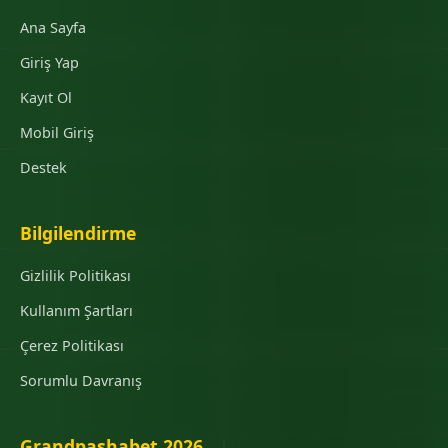
Ana Sayfa
Giriş Yap
Kayıt Ol
Mobil Giriş
Destek
Bilgilendirme
Gizlilik Politikası
Kullanım Şartları
Çerez Politikası
Sorumlu Davranış
Grandpashabet 2026