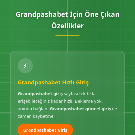
Grandpashabet İçin Öne Çıkan
Özellikler
⚡
Grandpashabet Hızlı Giriş
Grandpashabet giriş
sayfası tek tıkla
erişebileceğiniz kadar hızlı. Bekleme yok,
anında bağlan.
Grandpashabet güncel giriş
ile
zaman kaybetme.
Grandpashabet Giriş