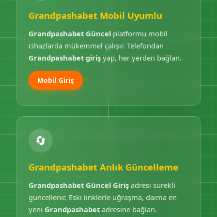
Grandpashabet Mobil Uyumlu
Grandpashabet Güncel
platformu mobil
cihazlarda mükemmel çalışır. Telefondan
Grandpashabet giriş
yap, her yerden bağlan.
Mobil Giriş
🔄
Grandpashabet Anlık Güncelleme
Grandpashabet Güncel Giriş
adresi sürekli
güncellenir. Eski linklerle uğraşma, daima en
yeni
Grandpashabet
adresine bağlan.