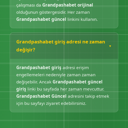
çalışması da
Grandpashabet orijinal
olduğunun göstergesidir. Her zaman
Grandpashabet güncel
linkini kullanın.
Grandpashabet giriş adresi ne zaman
değişir?
Grandpashabet giriş
adresi erişim
engellemeleri nedeniyle zaman zaman
değişebilir. Ancak
Grandpashabet güncel
giriş
linki bu sayfada her zaman mevcuttur.
Grandpashabet Güncel
adresini takip etmek
için bu sayfayı ziyaret edebilirsiniz.