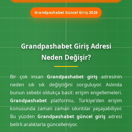
Grandpashabet Güncel Giriş 2026
Grandpashabet Giriş Adresi
Neden Değişir?
Bir çok insan
Grandpashabet giriş
adresinin
neden sık sık değiştiğini sorguluyor. Aslında
bunun sebebi oldukça basit: erişim engellemeleri.
Grandpashabet
platformu, Türkiye'den erişim
konusunda zaman zaman sıkıntılar yaşayabiliyor.
Bu yüzden
Grandpashabet güncel giriş
adresi
belirli aralıklarla güncelleniyor.