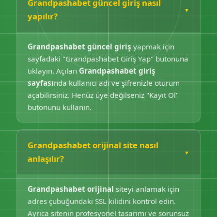
Grandpashabet güncel giriş nasıl
yapılır?
Grandpashabet güncel giriş
yapmak için
sayfadaki "Grandpashabet Giriş Yap" butonuna
tıklayın. Açılan
Grandpashabet giriş
sayfası
nda kullanıcı adı ve şifrenizle oturum
açabilirsiniz. Henüz üye değilseniz "Kayıt Ol"
butonunu kullanın.
Grandpashabet orijinal site nasıl
anlaşılır?
Grandpashabet orijinal
siteyi anlamak için
adres çubuğundaki SSL kilidini kontrol edin.
Ayrıca sitenin profesyonel tasarımı ve sorunsuz