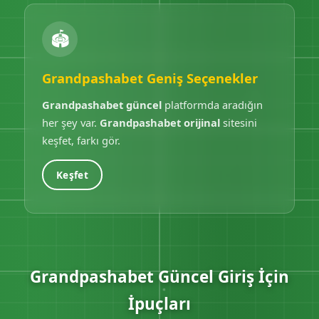
🏟️
Grandpashabet Geniş Seçenekler
Grandpashabet güncel
platformda aradığın
her şey var.
Grandpashabet orijinal
sitesini
keşfet, farkı gör.
Keşfet
Grandpashabet Güncel Giriş İçin
İpuçları