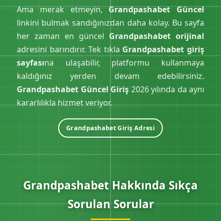
Ama merak etmeyin,
Grandpashabet Güncel
linkini bulmak sandığınızdan daha kolay. Bu sayfa
her zaman en güncel
Grandpashabet orijinal
adresini barındırır. Tek tıkla
Grandpashabet giriş
sayfası
na ulaşabilir, platformu kullanmaya
kaldığınız yerden devam edebilirsiniz.
Grandpashabet Güncel Giriş
2026 yılında da aynı
kararlılıkla hizmet veriyor.
Grandpashabet Giriş Adresi
Grandpashabet Hakkında Sıkça
Sorulan Sorular