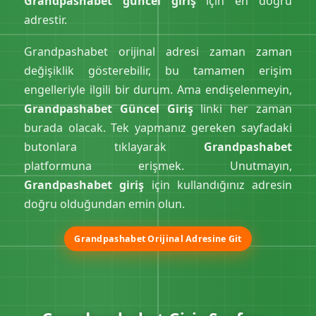
Grandpashabet güncel giriş
için en doğru
adrestir.
Grandpashabet orijinal adresi zaman zaman
değişiklik gösterebilir, bu tamamen erişim
engelleriyle ilgili bir durum. Ama endişelenmeyin,
Grandpashabet Güncel Giriş
linki her zaman
burada olacak. Tek yapmanız gereken sayfadaki
butonlara tıklayarak
Grandpashabet
platformuna erişmek. Unutmayın,
Grandpashabet giriş
için kullandığınız adresin
doğru olduğundan emin olun.
Grandpashabet Orijinal Adresine Git