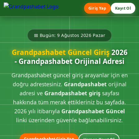
Giriş Yap
Kayıt Ol
📅 Bugün: 9 Ağustos 2026 Pazar
Grandpashabet Güncel Giriş
2026
- Grandpashabet Orijinal Adresi
Grandpashabet güncel giriş arayanlar için en
doğru adrestesiniz.
Grandpashabet
orijinal
adresi ve
Grandpashabet giriş
sayfası
hakkında tüm merak ettikleriniz bu sayfada.
2026 yılı itibarıyla
Grandpashabet Güncel
linki üzerinden güvenle bağlanabilirsiniz.
Grandpashabet Giriş Yap