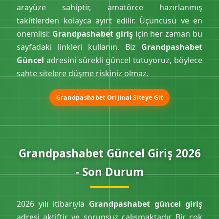
arayüze sahiptir, amatörce hazırlanmış
taklitlerden kolayca ayırt edilir. Üçüncüsü ve en
önemlisi:
Grandpashabet giriş
için her zaman bu
sayfadaki linkleri kullanın. Biz
Grandpashabet
Güncel
adresini sürekli güncel tutuyoruz, böylece
sahte sitelere düşme riskiniz olmaz.
Grandpashabet Orijinal Siteye Git
Grandpashabet Güncel Giriş 2026
- Son Durum
2026 yılı itibarıyla
Grandpashabet güncel giriş
adresi aktiftir ve sorunsuz çalışmaktadır. Bir çok