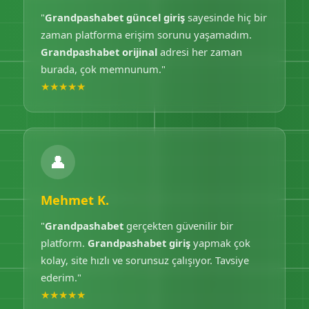
"
Grandpashabet güncel giriş
sayesinde hiç bir
zaman platforma erişim sorunu yaşamadım.
Grandpashabet orijinal
adresi her zaman
burada, çok memnunum."
★★★★★
👤
Mehmet K.
"
Grandpashabet
gerçekten güvenilir bir
platform.
Grandpashabet giriş
yapmak çok
kolay, site hızlı ve sorunsuz çalışıyor. Tavsiye
ederim."
★★★★★