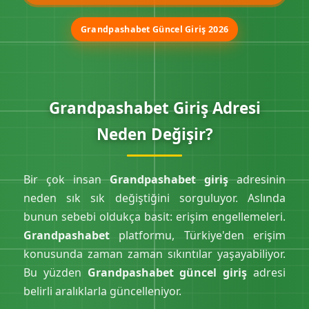
Grandpashabet Güncel Giriş 2026
Grandpashabet Giriş Adresi
Neden Değişir?
Bir çok insan
Grandpashabet giriş
adresinin
neden sık sık değiştiğini sorguluyor. Aslında
bunun sebebi oldukça basit: erişim engellemeleri.
Grandpashabet
platformu, Türkiye'den erişim
konusunda zaman zaman sıkıntılar yaşayabiliyor.
Bu yüzden
Grandpashabet güncel giriş
adresi
belirli aralıklarla güncelleniyor.