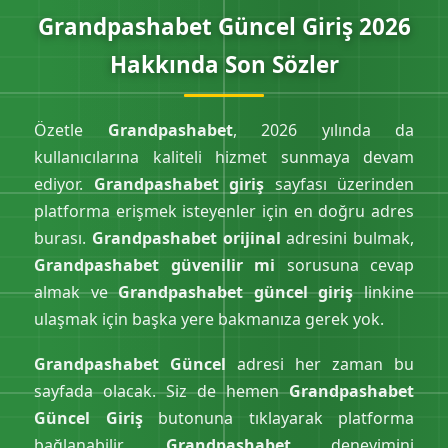
Grandpashabet Güncel Giriş 2026
Hakkında Son Sözler
Özetle
Grandpashabet
, 2026 yılında da
kullanıcılarına kaliteli hizmet sunmaya devam
ediyor.
Grandpashabet giriş
sayfası üzerinden
platforma erişmek isteyenler için en doğru adres
burası.
Grandpashabet orijinal
adresini bulmak,
Grandpashabet güvenilir mi
sorusuna cevap
almak ve
Grandpashabet güncel giriş
linkine
ulaşmak için başka yere bakmanıza gerek yok.
Grandpashabet Güncel
adresi her zaman bu
sayfada olacak. Siz de hemen
Grandpashabet
Güncel Giriş
butonuna tıklayarak platforma
bağlanabilir,
Grandpashabet
deneyimini