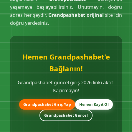
yaşamaya başlayabilirsiniz. Unutmayın, doğru
adres her şeydir.
Grandpashabet orijinal
site için
doğru yerdesiniz.
Hemen Grandpashabet'e
Bağlanın!
Grandpashabet güncel giriş 2026 linki aktif.
Kaçırmayın!
Grandpashabet Giriş Yap
Hemen Kayıt Ol
Grandpashabet Güncel