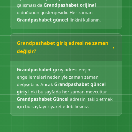
çalışması da
Grandpashabet orijinal
olduğunun göstergesidir. Her zaman
Grandpashabet güncel
linkini kullanın.
Grandpashabet giriş adresi ne zaman
değişir?
Grandpashabet giriş
adresi erişim
engellemeleri nedeniyle zaman zaman
değişebilir. Ancak
Grandpashabet güncel
giriş
linki bu sayfada her zaman mevcuttur.
Grandpashabet Güncel
adresini takip etmek
için bu sayfayı ziyaret edebilirsiniz.