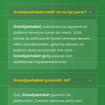
Grandpashabet nedir ve ne işe yarar?
Grandpashabet
, kullanıcılarına kapsamlı bir
platform deneyimi sunan bir sitedir. 2026
yılında da aktif olarak hizmet vermeye devam
eden Grandpashabet, gelişmiş altyapısı ve
kullanıcı dostu arayüzüyle öne çıkar.
Grandpashabet giriş
yaparak tüm
özelliklerden faydalanabilirsiniz.
Grandpashabet güvenilir mi?
Evet,
Grandpashabet
güvenilir bir
platformdur. Curacao lisansına sahip olan