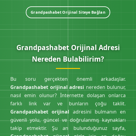
Grandpashabet Orijinal Siteye Bağlan
Grandpashabet Orijinal Adresi
Nereden Bulabilirim?
Bu soru gerçekten önemli arkadaşlar.
Grandpashabet orijinal adresi
nereden bulunur,
nasıl emin olunur? İnternette dolaşan onlarca
farklı link var ve bunların çoğu taklit.
Grandpashabet orijinal
adresini bulmanın en
güvenli yolu, güncel ve doğrulanmış kaynakları
takip etmektir. Şu an bulunduğunuz sayfa,