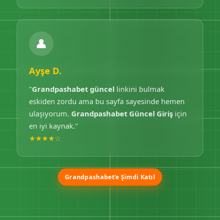
👤
Ayşe D.
"
Grandpashabet güncel
linkini bulmak
eskiden zordu ama bu sayfa sayesinde hemen
ulaşıyorum.
Grandpashabet Güncel Giriş
için
en iyi kaynak."
★★★★☆
Grandpashabet'e Şimdi Katıl