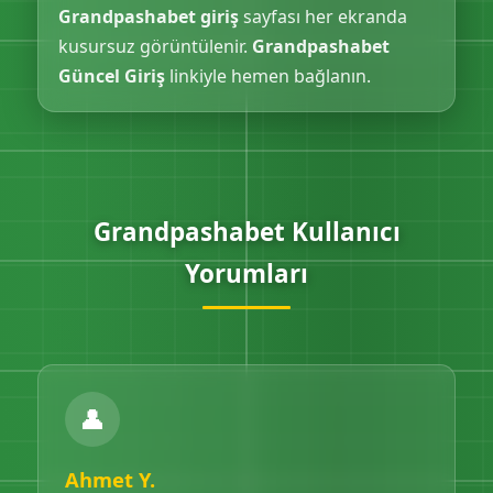
Grandpashabet giriş
sayfası her ekranda
kusursuz görüntülenir.
Grandpashabet
Güncel Giriş
linkiyle hemen bağlanın.
Grandpashabet Kullanıcı
Yorumları
👤
Ahmet Y.