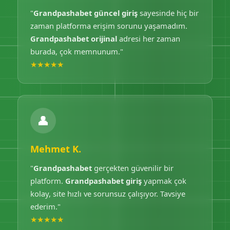
"
Grandpashabet güncel giriş
sayesinde hiç bir
zaman platforma erişim sorunu yaşamadım.
Grandpashabet orijinal
adresi her zaman
burada, çok memnunum."
★★★★★
👤
Mehmet K.
"
Grandpashabet
gerçekten güvenilir bir
platform.
Grandpashabet giriş
yapmak çok
kolay, site hızlı ve sorunsuz çalışıyor. Tavsiye
ederim."
★★★★★