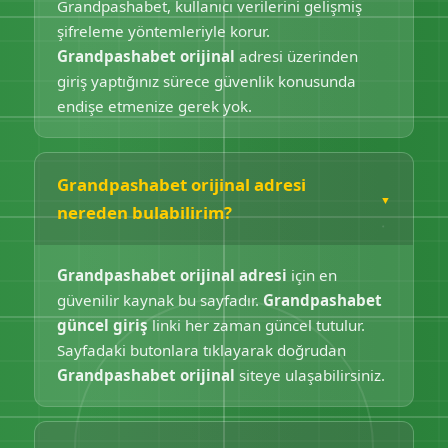
Grandpashabet, kullanıcı verilerini gelişmiş
şifreleme yöntemleriyle korur.
Grandpashabet orijinal
adresi üzerinden
giriş yaptığınız sürece güvenlik konusunda
endişe etmenize gerek yok.
Grandpashabet orijinal adresi
nereden bulabilirim?
Grandpashabet orijinal adresi
için en
güvenilir kaynak bu sayfadır.
Grandpashabet
güncel giriş
linki her zaman güncel tutulur.
Sayfadaki butonlara tıklayarak doğrudan
Grandpashabet orijinal
siteye ulaşabilirsiniz.