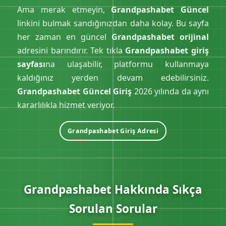
Ama merak etmeyin,
Grandpashabet Güncel
linkini bulmak sandığınızdan daha kolay. Bu sayfa
her zaman en güncel
Grandpashabet orijinal
adresini barındırır. Tek tıkla
Grandpashabet giriş
sayfası
na ulaşabilir, platformu kullanmaya
kaldığınız yerden devam edebilirsiniz.
Grandpashabet Güncel Giriş
2026 yılında da aynı
kararlılıkla hizmet veriyor.
Grandpashabet Giriş Adresi
Grandpashabet Hakkında Sıkça
Sorulan Sorular