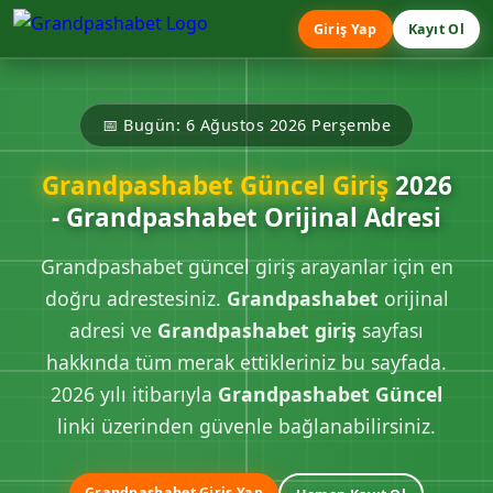
Giriş Yap
Kayıt Ol
📅 Bugün: 6 Ağustos 2026 Perşembe
Grandpashabet Güncel Giriş
2026
- Grandpashabet Orijinal Adresi
Grandpashabet güncel giriş arayanlar için en
doğru adrestesiniz.
Grandpashabet
orijinal
adresi ve
Grandpashabet giriş
sayfası
hakkında tüm merak ettikleriniz bu sayfada.
2026 yılı itibarıyla
Grandpashabet Güncel
linki üzerinden güvenle bağlanabilirsiniz.
Grandpashabet Giriş Yap