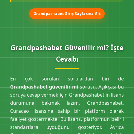
Grandpashabet Giriş Sayfasına Git
Grandpashabet Güvenilir mi? İşte
Cevabı
En çok sorulan sorulardan biri de
Grandpashabet güvenilir mi
sorusu. Açıkçası bu
soruya cevap vermek için Grandpashabet'in lisans
durumuna bakmak lazım. Grandpashabet,
Curacao lisansına sahip bir platform olarak
faaliyet göstermekte. Bu lisans, platformun belirli
standartlara uyduğunu gösteriyor. Ayrıca