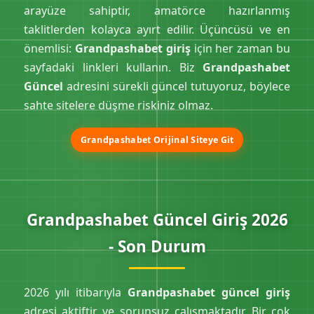
arayüze sahiptir, amatörce hazırlanmış
taklitlerden kolayca ayırt edilir. Üçüncüsü ve en
önemlisi:
Grandpashabet giriş
için her zaman bu
sayfadaki linkleri kullanın. Biz
Grandpashabet
Güncel
adresini sürekli güncel tutuyoruz, böylece
sahte sitelere düşme riskiniz olmaz.
Grandpashabet Orijinal Siteye Git
Grandpashabet Güncel Giriş 2026
- Son Durum
2026 yılı itibarıyla
Grandpashabet güncel giriş
adresi aktiftir ve sorunsuz çalışmaktadır. Bir çok