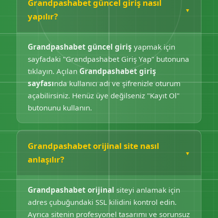
Grandpashabet güncel giriş nasıl
yapılır?
Grandpashabet güncel giriş
yapmak için
sayfadaki "Grandpashabet Giriş Yap" butonuna
tıklayın. Açılan
Grandpashabet giriş
sayfası
nda kullanıcı adı ve şifrenizle oturum
açabilirsiniz. Henüz üye değilseniz "Kayıt Ol"
butonunu kullanın.
Grandpashabet orijinal site nasıl
anlaşılır?
Grandpashabet orijinal
siteyi anlamak için
adres çubuğundaki SSL kilidini kontrol edin.
Ayrıca sitenin profesyonel tasarımı ve sorunsuz