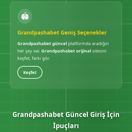
🏟️
Grandpashabet Geniş Seçenekler
Grandpashabet güncel
platformda aradığın
her şey var.
Grandpashabet orijinal
sitesini
keşfet, farkı gör.
Keşfet
Grandpashabet Güncel Giriş İçin
İpuçları