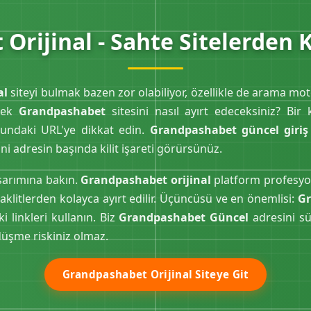
Orijinal - Sahte Sitelerden 
al
siteyi bulmak bazen zor olabiliyor, özellikle de arama moto
rçek
Grandpashabet
sitesini nasıl ayırt edeceksiniz? Bir
undaki URL'ye dikkat edin.
Grandpashabet güncel giriş
yani adresin başında kilit işareti görürsünüz.
asarımına bakın.
Grandpashabet orijinal
platform profesyon
klitlerden kolayca ayırt edilir. Üçüncüsü ve en önemlisi:
Gr
 linkleri kullanın. Biz
Grandpashabet Güncel
adresini sü
düşme riskiniz olmaz.
Grandpashabet Orijinal Siteye Git