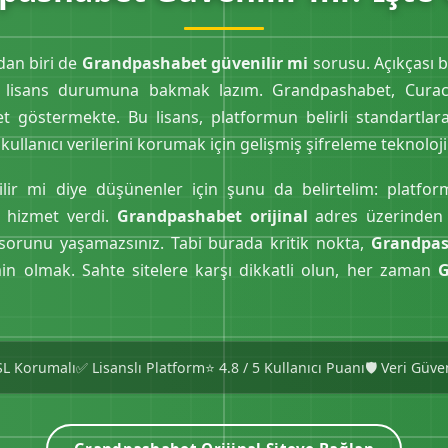
dan biri de
Grandpashabet güvenilir mi
sorusu. Açıkçası 
n lisans durumuna bakmak lazım. Grandpashabet, Curaca
et göstermekte. Bu lisans, platformun belirli standartla
llanıcı verilerini korumak için gelişmiş şifreleme teknolojil
ir mi diye düşünenler için şunu da belirtelim: platform
a hizmet verdi.
Grandpashabet orijinal
adres üzerinden g
 sorunu yaşamazsınız. Tabi burada kritik nokta,
Grandpash
 olmak. Sahte sitelere karşı dikkatli olun, her zaman
G
SSL Korumalı
✅ Lisanslı Platform
⭐ 4.8 / 5 Kullanıcı Puanı
🛡️ Veri Güve