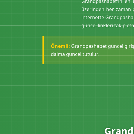
Grandpashabet'in en b
üzerinden her zaman 
internette Grandpashabe
güncel linkleri takip e
Önemli:
Grandpashabet güncel giriş 2
daima güncel tutulur.
Grand