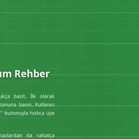
dım Rehber
kça basit. İlk olarak
tonuna basın. Kullanıcı
l" butonuyla hızlıca üye
ihazlardan da rahatça