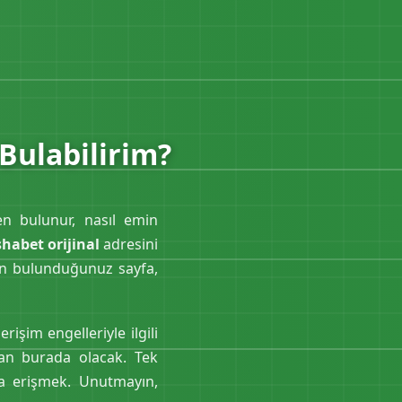
Bulabilirim?
n bulunur, nasıl emin
habet orijinal
adresini
an bulunduğunuz sayfa,
şim engelleriyle ilgili
an burada olacak. Tek
 erişmek. Unutmayın,