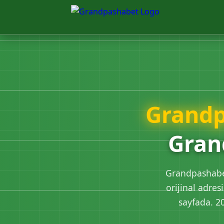
Grandp
Gran
Grandpashabet
orijinal adres
sayfada. 20