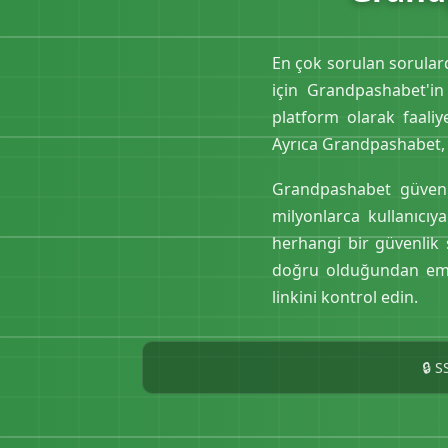
En çok sorulan sorular
için Grandpashabet'i
platform olarak faaliy
Ayrıca Grandpashabet, ku
Grandpashabet güvenil
milyonlarca kullanıcıy
herhangi bir güvenlik
doğru olduğundan emin
linkini kontrol edin.
🔒 