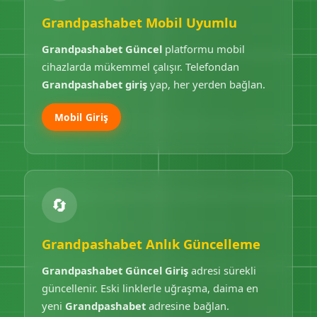
Grandpashabet Mobil Uyumlu
Grandpashabet Güncel
platformu mobil
cihazlarda mükemmel çalışır. Telefondan
Grandpashabet giriş
yap, her yerden bağlan.
Mobil Giriş
🔄
Grandpashabet Anlık Güncelleme
Grandpashabet Güncel Giriş
adresi sürekli
güncellenir. Eski linklerle uğraşma, daima en
yeni
Grandpashabet
adresine bağlan.