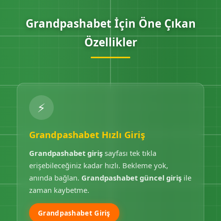
Grandpashabet İçin Öne Çıkan
Özellikler
⚡
Grandpashabet Hızlı Giriş
Grandpashabet giriş
sayfası tek tıkla
erişebileceğiniz kadar hızlı. Bekleme yok,
anında bağlan.
Grandpashabet güncel giriş
ile
zaman kaybetme.
Grandpashabet Giriş