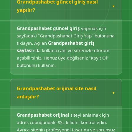
Grandpashabet güncel giriş nasıl
yapılır?
Grandpashabet güncel giriş
yapmak için
sayfadaki "Grandpashabet Giriş Yap" butonuna
tıklayın. Açılan
Grandpashabet giriş
sayfası
nda kullanıcı adı ve şifrenizle oturum
açabilirsiniz. Henüz üye değilseniz "Kayıt Ol"
butonunu kullanın.
Grandpashabet orijinal site nasıl
anlaşılır?
Grandpashabet orijinal
siteyi anlamak için
adres çubuğundaki SSL kilidini kontrol edin.
Ayrıca sitenin profesyonel tasarımı ve sorunsuz