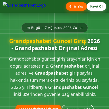
Giriş Yap
Kayıt Ol
📅 Bugün: 7 Ağustos 2026 Cuma
Grandpashabet Güncel Giriş
2026
- Grandpashabet Orijinal Adresi
Grandpashabet güncel giriş arayanlar için en
doğru adrestesiniz.
Grandpashabet
orijinal
adresi ve
Grandpashabet giriş
sayfası
hakkında tüm merak ettikleriniz bu sayfada.
2026 yılı itibarıyla
Grandpashabet Güncel
linki üzerinden güvenle bağlanabilirsiniz.
Grandpashabet Giriş Yap