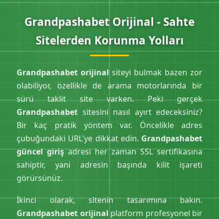
Grandpashabet Orijinal - Sahte
Sitelerden Korunma Yolları
Grandpashabet orijinal
siteyi bulmak bazen zor
olabiliyor, özellikle de arama motorlarında bir
sürü taklit site varken. Peki gerçek
Grandpashabet
sitesini nasıl ayırt edeceksiniz?
Bir kaç pratik yöntem var. Öncelikle adres
çubuğundaki URL'ye dikkat edin.
Grandpashabet
güncel giriş
adresi her zaman SSL sertifikasına
sahiptir, yani adresin başında kilit işareti
görürsünüz.
İkinci olarak, sitenin tasarımına bakın.
Grandpashabet orijinal
platform profesyonel bir