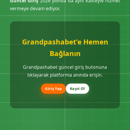
Güncel Giriş
2026 yılında da aynı kaliteyle hizmet
vermeye devam ediyor.
Grandpashabet'e Hemen
Bağlanın
Grandpashabet güncel giriş butonuna
tıklayarak platforma anında erişin.
Giriş Yap
Kayıt Ol