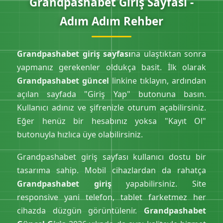
Grandpashabet Giriş Sayfası -
Adım Adım Rehber
Grandpashabet giriş sayfası
na ulaştıktan sonra
yapmanız gerekenler oldukça basit. İlk olarak
Grandpashabet güncel
linkine tıklayın, ardından
açılan sayfada "Giriş Yap" butonuna basın.
Kullanıcı adınız ve şifrenizle oturum açabilirsiniz.
Eğer henüz bir hesabınız yoksa "Kayıt Ol"
butonuyla hızlıca üye olabilirsiniz.
Grandpashabet giriş sayfası kullanıcı dostu bir
tasarıma sahip. Mobil cihazlardan da rahatça
Grandpashabet giriş
yapabilirsiniz. Site
responsive yani telefon, tablet farketmez her
cihazda düzgün görüntülenir.
Grandpashabet