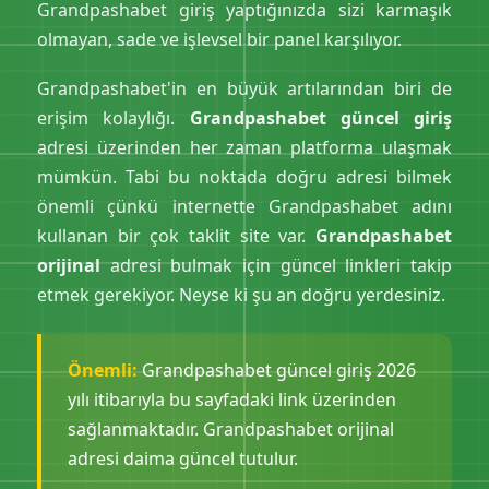
Grandpashabet giriş yaptığınızda sizi karmaşık
olmayan, sade ve işlevsel bir panel karşılıyor.
Grandpashabet'in en büyük artılarından biri de
erişim kolaylığı.
Grandpashabet güncel giriş
adresi üzerinden her zaman platforma ulaşmak
mümkün. Tabi bu noktada doğru adresi bilmek
önemli çünkü internette Grandpashabet adını
kullanan bir çok taklit site var.
Grandpashabet
orijinal
adresi bulmak için güncel linkleri takip
etmek gerekiyor. Neyse ki şu an doğru yerdesiniz.
Önemli:
Grandpashabet güncel giriş 2026
yılı itibarıyla bu sayfadaki link üzerinden
sağlanmaktadır. Grandpashabet orijinal
adresi daima güncel tutulur.