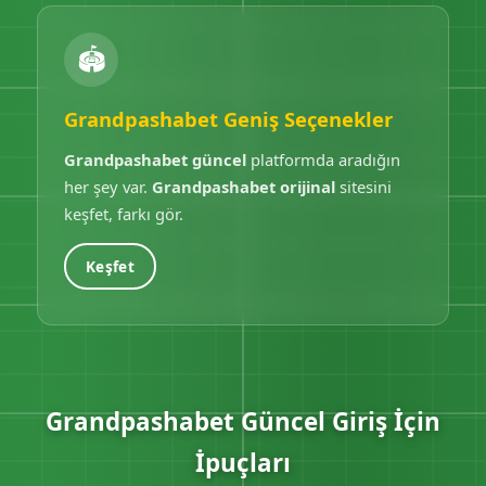
🏟️
Grandpashabet Geniş Seçenekler
Grandpashabet güncel
platformda aradığın
her şey var.
Grandpashabet orijinal
sitesini
keşfet, farkı gör.
Keşfet
Grandpashabet Güncel Giriş İçin
İpuçları