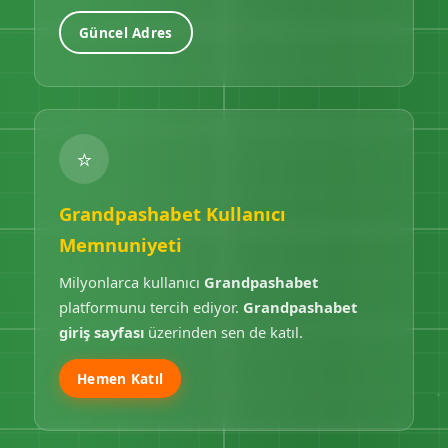
Güncel Adres
⭐
Grandpashabet Kullanıcı
Memnuniyeti
Milyonlarca kullanıcı
Grandpashabet
platformunu tercih ediyor.
Grandpashabet
giriş sayfası
üzerinden sen de katıl.
Hemen Katıl