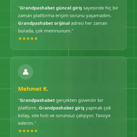
"
Grandpashabet güncel giriş
sayesinde hiç bir
zaman platforma erişim sorunu yaşamadım.
Grandpashabet orijinal
adresi her zaman
burada, çok memnunum."
★★★★★
👤
Mehmet K.
"
Grandpashabet
gerçekten güvenilir bir
platform.
Grandpashabet giriş
yapmak çok
kolay, site hızlı ve sorunsuz çalışıyor. Tavsiye
ederim."
★★★★★