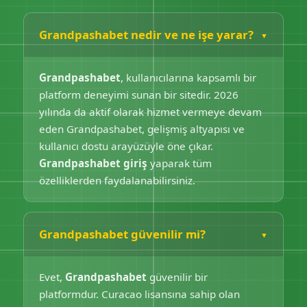
Grandpashabet nedir ve ne işe yarar?
Grandpashabet
, kullanıcılarına kapsamlı bir
platform deneyimi sunan bir sitedir. 2026
yılında da aktif olarak hizmet vermeye devam
eden Grandpashabet, gelişmiş altyapısı ve
kullanıcı dostu arayüzüyle öne çıkar.
Grandpashabet giriş
yaparak tüm
özelliklerden faydalanabilirsiniz.
Grandpashabet güvenilir mi?
Evet,
Grandpashabet
güvenilir bir
platformdur. Curacao lisansına sahip olan