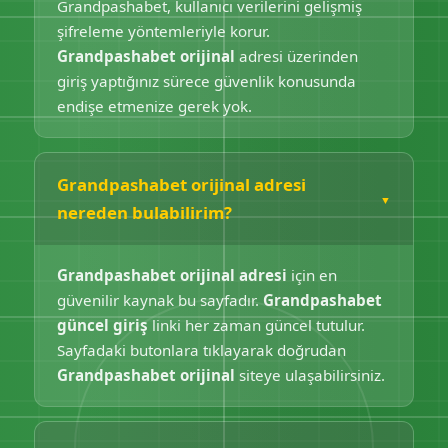
Grandpashabet, kullanıcı verilerini gelişmiş
şifreleme yöntemleriyle korur.
Grandpashabet orijinal
adresi üzerinden
giriş yaptığınız sürece güvenlik konusunda
endişe etmenize gerek yok.
Grandpashabet orijinal adresi
nereden bulabilirim?
Grandpashabet orijinal adresi
için en
güvenilir kaynak bu sayfadır.
Grandpashabet
güncel giriş
linki her zaman güncel tutulur.
Sayfadaki butonlara tıklayarak doğrudan
Grandpashabet orijinal
siteye ulaşabilirsiniz.