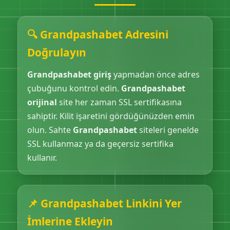
🔍 Grandpashabet Adresini
Doğrulayın
Grandpashabet giriş
yapmadan önce adres
çubuğunu kontrol edin.
Grandpashabet
orijinal
site her zaman SSL sertifikasına
sahiptir. Kilit işaretini gördüğünüzden emin
olun. Sahte
Grandpashabet
siteleri genelde
SSL kullanmaz ya da geçersiz sertifika
kullanır.
📌 Grandpashabet Linkini Yer
İmlerine Ekleyin