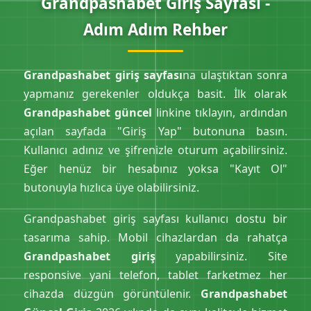
Grandpashabet Giriş Sayfası -
Adım Adım Rehber
Grandpashabet giriş sayfası
na ulaştıktan sonra
yapmanız gerekenler oldukça basit. İlk olarak
Grandpashabet güncel
linkine tıklayın, ardından
açılan sayfada "Giriş Yap" butonuna basın.
Kullanıcı adınız ve şifrenizle oturum açabilirsiniz.
Eğer henüz bir hesabınız yoksa "Kayıt Ol"
butonuyla hızlıca üye olabilirsiniz.
Grandpashabet giriş sayfası kullanıcı dostu bir
tasarıma sahip. Mobil cihazlardan da rahatça
Grandpashabet giriş
yapabilirsiniz. Site
responsive yani telefon, tablet farketmez her
cihazda düzgün görüntülenir.
Grandpashabet