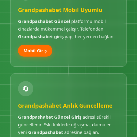
Grandpashabet Mobil Uyumlu
Grandpashabet Güncel
platformu mobil
cihazlarda mükemmel çalışır. Telefondan
Grandpashabet giriş
yap, her yerden bağlan.
Mobil Giriş
🔄
Grandpashabet Anlık Güncelleme
Grandpashabet Güncel Giriş
adresi sürekli
güncellenir. Eski linklerle uğraşma, daima en
yeni
Grandpashabet
adresine bağlan.