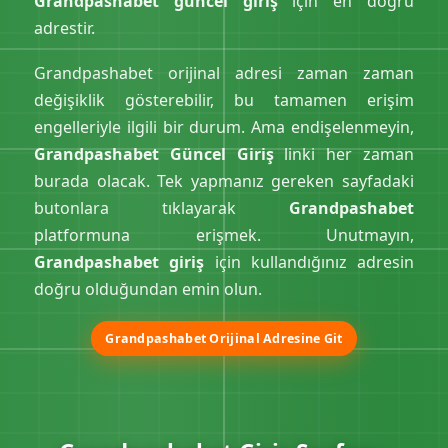
Grandpashabet güncel giriş
için en doğru
adrestir.
Grandpashabet orijinal adresi zaman zaman
değişiklik gösterebilir, bu tamamen erişim
engelleriyle ilgili bir durum. Ama endişelenmeyin,
Grandpashabet Güncel Giriş
linki her zaman
burada olacak. Tek yapmanız gereken sayfadaki
butonlara tıklayarak
Grandpashabet
platformuna erişmek. Unutmayın,
Grandpashabet giriş
için kullandığınız adresin
doğru olduğundan emin olun.
Grandpashabet Orijinal Adresine Git