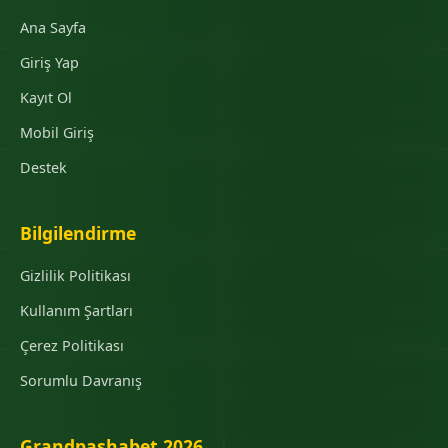
Ana Sayfa
Giriş Yap
Kayıt Ol
Mobil Giriş
Destek
Bilgilendirme
Gizlilik Politikası
Kullanım Şartları
Çerez Politikası
Sorumlu Davranış
Grandpashabet 2026