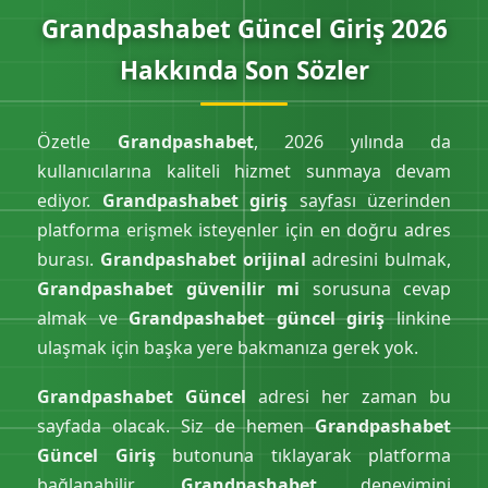
Grandpashabet Güncel Giriş 2026
Hakkında Son Sözler
Özetle
Grandpashabet
, 2026 yılında da
kullanıcılarına kaliteli hizmet sunmaya devam
ediyor.
Grandpashabet giriş
sayfası üzerinden
platforma erişmek isteyenler için en doğru adres
burası.
Grandpashabet orijinal
adresini bulmak,
Grandpashabet güvenilir mi
sorusuna cevap
almak ve
Grandpashabet güncel giriş
linkine
ulaşmak için başka yere bakmanıza gerek yok.
Grandpashabet Güncel
adresi her zaman bu
sayfada olacak. Siz de hemen
Grandpashabet
Güncel Giriş
butonuna tıklayarak platforma
bağlanabilir,
Grandpashabet
deneyimini