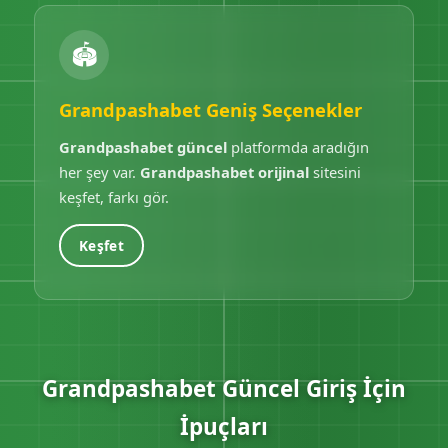
🏟️
Grandpashabet Geniş Seçenekler
Grandpashabet güncel
platformda aradığın
her şey var.
Grandpashabet orijinal
sitesini
keşfet, farkı gör.
Keşfet
Grandpashabet Güncel Giriş İçin
İpuçları