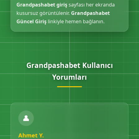
Grandpashabet giriş
sayfası her ekranda
kusursuz görüntülenir.
Grandpashabet
Güncel Giriş
linkiyle hemen bağlanın.
Grandpashabet Kullanıcı
Yorumları
👤
Ahmet Y.