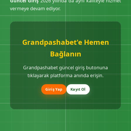
Güncel Giriş
2026 yılında da aynı kaliteyle hizmet
vermeye devam ediyor.
Grandpashabet'e Hemen
Bağlanın
Grandpashabet güncel giriş butonuna
tıklayarak platforma anında erişin.
Giriş Yap
Kayıt Ol