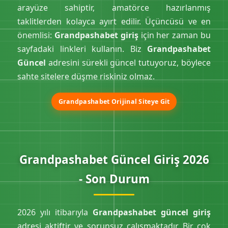
arayüze sahiptir, amatörce hazırlanmış
taklitlerden kolayca ayırt edilir. Üçüncüsü ve en
önemlisi:
Grandpashabet giriş
için her zaman bu
sayfadaki linkleri kullanın. Biz
Grandpashabet
Güncel
adresini sürekli güncel tutuyoruz, böylece
sahte sitelere düşme riskiniz olmaz.
Grandpashabet Orijinal Siteye Git
Grandpashabet Güncel Giriş 2026
- Son Durum
2026 yılı itibarıyla
Grandpashabet güncel giriş
adresi aktiftir ve sorunsuz çalışmaktadır. Bir çok