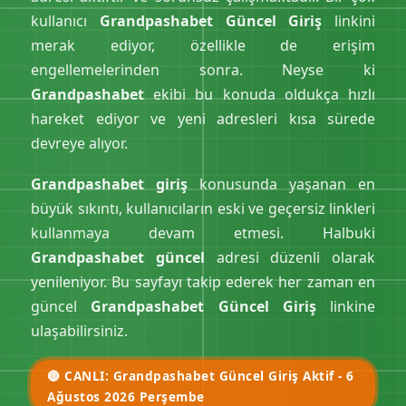
kullanıcı
Grandpashabet Güncel Giriş
linkini
merak ediyor, özellikle de erişim
engellemelerinden sonra. Neyse ki
Grandpashabet
ekibi bu konuda oldukça hızlı
hareket ediyor ve yeni adresleri kısa sürede
devreye alıyor.
Grandpashabet giriş
konusunda yaşanan en
büyük sıkıntı, kullanıcıların eski ve geçersiz linkleri
kullanmaya devam etmesi. Halbuki
Grandpashabet güncel
adresi düzenli olarak
yenileniyor. Bu sayfayı takip ederek her zaman en
güncel
Grandpashabet Güncel Giriş
linkine
ulaşabilirsiniz.
🔴 CANLI: Grandpashabet Güncel Giriş Aktif - 6
Ağustos 2026 Perşembe