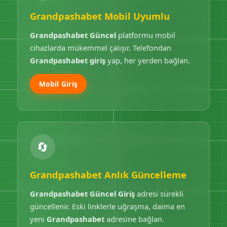
Grandpashabet Mobil Uyumlu
Grandpashabet Güncel
platformu mobil
cihazlarda mükemmel çalışır. Telefondan
Grandpashabet giriş
yap, her yerden bağlan.
Mobil Giriş
🔄
Grandpashabet Anlık Güncelleme
Grandpashabet Güncel Giriş
adresi sürekli
güncellenir. Eski linklerle uğraşma, daima en
yeni
Grandpashabet
adresine bağlan.