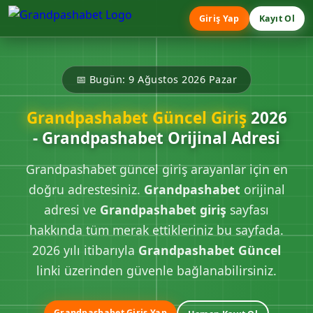
Giriş Yap
Kayıt Ol
📅 Bugün: 9 Ağustos 2026 Pazar
Grandpashabet Güncel Giriş
2026
- Grandpashabet Orijinal Adresi
Grandpashabet güncel giriş arayanlar için en
doğru adrestesiniz.
Grandpashabet
orijinal
adresi ve
Grandpashabet giriş
sayfası
hakkında tüm merak ettikleriniz bu sayfada.
2026 yılı itibarıyla
Grandpashabet Güncel
linki üzerinden güvenle bağlanabilirsiniz.
Grandpashabet Giriş Yap