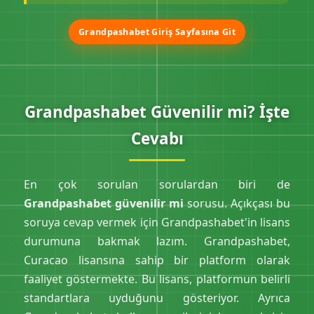
Grandpashabet Giriş Sayfasına Git
Grandpashabet Güvenilir mi? İşte
Cevabı
En çok sorulan sorulardan biri de
Grandpashabet güvenilir mi
sorusu. Açıkçası bu
soruya cevap vermek için Grandpashabet'in lisans
durumuna bakmak lazım. Grandpashabet,
Curacao lisansına sahip bir platform olarak
faaliyet göstermekte. Bu lisans, platformun belirli
standartlara uyduğunu gösteriyor. Ayrıca