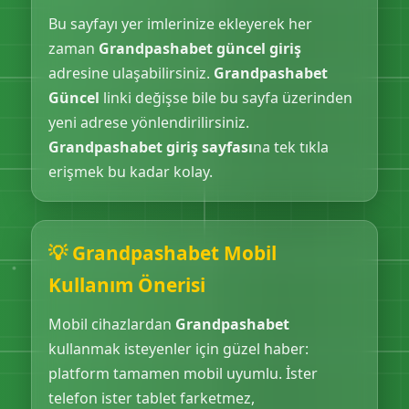
Bu sayfayı yer imlerinize ekleyerek her
zaman
Grandpashabet güncel giriş
adresine ulaşabilirsiniz.
Grandpashabet
Güncel
linki değişse bile bu sayfa üzerinden
yeni adrese yönlendirilirsiniz.
Grandpashabet giriş sayfası
na tek tıkla
erişmek bu kadar kolay.
💡 Grandpashabet Mobil
Kullanım Önerisi
Mobil cihazlardan
Grandpashabet
kullanmak isteyenler için güzel haber:
platform tamamen mobil uyumlu. İster
telefon ister tablet farketmez,