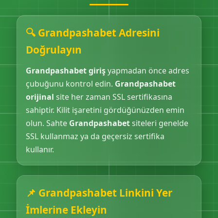
🔍 Grandpashabet Adresini
Doğrulayın
Grandpashabet giriş
yapmadan önce adres
çubuğunu kontrol edin.
Grandpashabet
orijinal
site her zaman SSL sertifikasına
sahiptir. Kilit işaretini gördüğünüzden emin
olun. Sahte
Grandpashabet
siteleri genelde
SSL kullanmaz ya da geçersiz sertifika
kullanır.
📌 Grandpashabet Linkini Yer
İmlerine Ekleyin