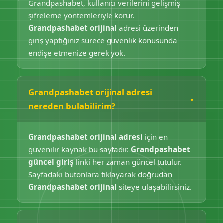
Grandpashabet, kullanıcı verilerini gelişmiş
şifreleme yöntemleriyle korur.
Grandpashabet orijinal
adresi üzerinden
giriş yaptığınız sürece güvenlik konusunda
endişe etmenize gerek yok.
Grandpashabet orijinal adresi
nereden bulabilirim?
Grandpashabet orijinal adresi
için en
güvenilir kaynak bu sayfadır.
Grandpashabet
güncel giriş
linki her zaman güncel tutulur.
Sayfadaki butonlara tıklayarak doğrudan
Grandpashabet orijinal
siteye ulaşabilirsiniz.