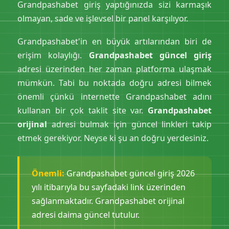
Grandpashabet giriş yaptığınızda sizi karmaşık
olmayan, sade ve işlevsel bir panel karşılıyor.
Grandpashabet'in en büyük artılarından biri de
erişim kolaylığı.
Grandpashabet güncel giriş
adresi üzerinden her zaman platforma ulaşmak
mümkün. Tabi bu noktada doğru adresi bilmek
önemli çünkü internette Grandpashabet adını
kullanan bir çok taklit site var.
Grandpashabet
orijinal
adresi bulmak için güncel linkleri takip
etmek gerekiyor. Neyse ki şu an doğru yerdesiniz.
Önemli:
Grandpashabet güncel giriş 2026
yılı itibarıyla bu sayfadaki link üzerinden
sağlanmaktadır. Grandpashabet orijinal
adresi daima güncel tutulur.