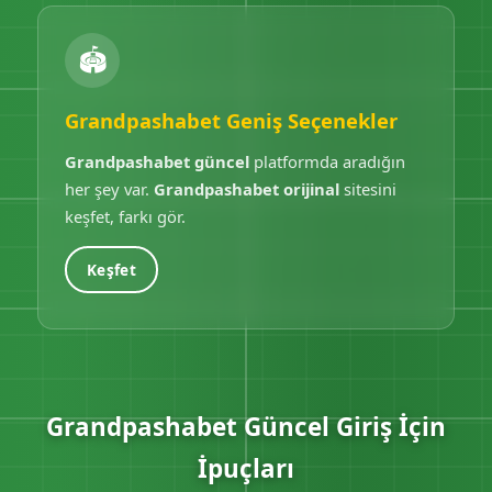
🏟️
Grandpashabet Geniş Seçenekler
Grandpashabet güncel
platformda aradığın
her şey var.
Grandpashabet orijinal
sitesini
keşfet, farkı gör.
Keşfet
Grandpashabet Güncel Giriş İçin
İpuçları