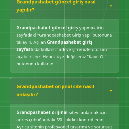
Grandpashabet güncel giriş nasıl
yapılır?
Grandpashabet güncel giriş
yapmak için
sayfadaki "Grandpashabet Giriş Yap" butonuna
tıklayın. Açılan
Grandpashabet giriş
sayfası
nda kullanıcı adı ve şifrenizle oturum
açabilirsiniz. Henüz üye değilseniz "Kayıt Ol"
butonunu kullanın.
Grandpashabet orijinal site nasıl
anlaşılır?
Grandpashabet orijinal
siteyi anlamak için
adres çubuğundaki SSL kilidini kontrol edin.
Ayrıca sitenin profesyonel tasarımı ve sorunsuz