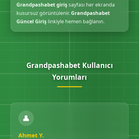
Grandpashabet giriş
sayfası her ekranda
kusursuz görüntülenir.
Grandpashabet
Güncel Giriş
linkiyle hemen bağlanın.
Grandpashabet Kullanıcı
Yorumları
👤
Ahmet Y.