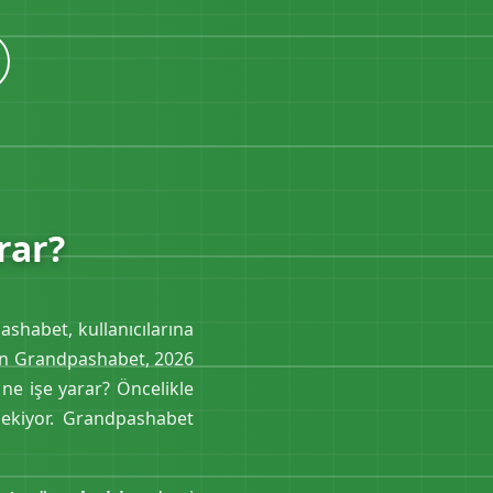
rar?
ashabet, kullanıcılarına
olan Grandpashabet, 2026
ne işe yarar? Öncelikle
çekiyor. Grandpashabet