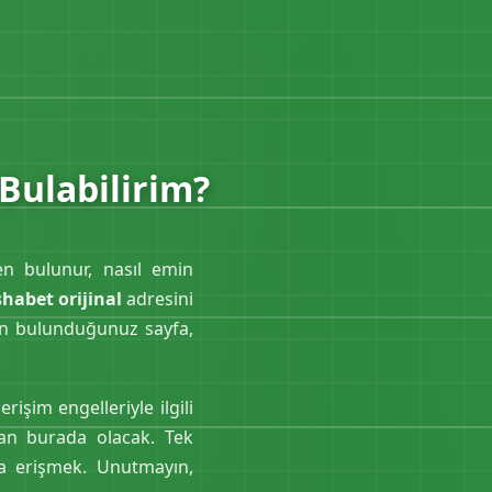
Bulabilirim?
n bulunur, nasıl emin
habet orijinal
adresini
an bulunduğunuz sayfa,
şim engelleriyle ilgili
an burada olacak. Tek
 erişmek. Unutmayın,