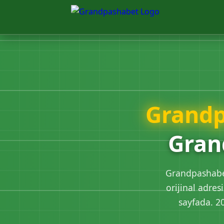
Grandp
Gran
Grandpashabet
orijinal adres
sayfada. 20