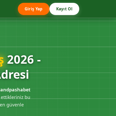
Giriş Yap
Kayıt Ol
ş
2026 -
dresi
randpashabet
ttikleriniz bu
den güvenle