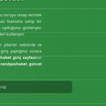
bu soruya cevap vermek
o lisansına sahip bir
ra uyduğunu gösteriyor.
eri kullanıyor.
 yıllardır sektörde ve
iriş yaptığınız sürece
abet giriş sayfası
nın
randpashabet güncel
nliği