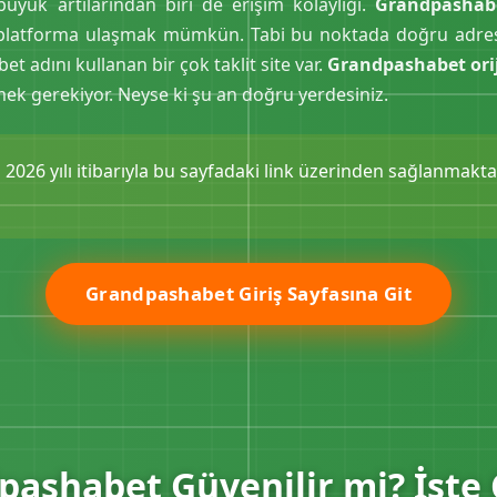
üyük artılarından biri de erişim kolaylığı.
Grandpashabe
platforma ulaşmak mümkün. Tabi bu noktada doğru adres
t adını kullanan bir çok taklit site var.
Grandpashabet orij
tmek gerekiyor. Neyse ki şu an doğru yerdesiniz.
026 yılı itibarıyla bu sayfadaki link üzerinden sağlanmakta
Grandpashabet Giriş Sayfasına Git
pashabet Güvenilir mi? İşte 