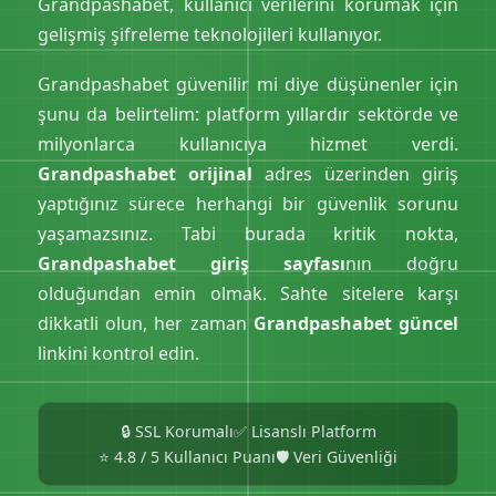
Grandpashabet, kullanıcı verilerini korumak için
gelişmiş şifreleme teknolojileri kullanıyor.
Grandpashabet güvenilir mi diye düşünenler için
şunu da belirtelim: platform yıllardır sektörde ve
milyonlarca kullanıcıya hizmet verdi.
Grandpashabet orijinal
adres üzerinden giriş
yaptığınız sürece herhangi bir güvenlik sorunu
yaşamazsınız. Tabi burada kritik nokta,
Grandpashabet giriş sayfası
nın doğru
olduğundan emin olmak. Sahte sitelere karşı
dikkatli olun, her zaman
Grandpashabet güncel
linkini kontrol edin.
🔒 SSL Korumalı
✅ Lisanslı Platform
⭐ 4.8 / 5 Kullanıcı Puanı
🛡️ Veri Güvenliği