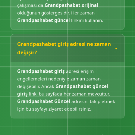
çalışması da
Grandpashabet orijinal
olduğunun göstergesidir. Her zaman
Grandpashabet güncel
linkini kullanın.
Grandpashabet giriş adresi ne zaman
değişir?
Grandpashabet giriş
adresi erişim
engellemeleri nedeniyle zaman zaman
değişebilir. Ancak
Grandpashabet güncel
giriş
linki bu sayfada her zaman mevcuttur.
Grandpashabet Güncel
adresini takip etmek
için bu sayfayı ziyaret edebilirsiniz.