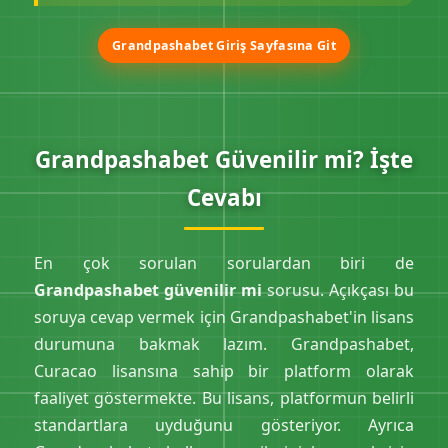
Grandpashabet Giriş Sayfasına Git
Grandpashabet Güvenilir mi? İşte
Cevabı
En çok sorulan sorulardan biri de
Grandpashabet güvenilir mi
sorusu. Açıkçası bu
soruya cevap vermek için Grandpashabet'in lisans
durumuna bakmak lazım. Grandpashabet,
Curacao lisansına sahip bir platform olarak
faaliyet göstermekte. Bu lisans, platformun belirli
standartlara uyduğunu gösteriyor. Ayrıca