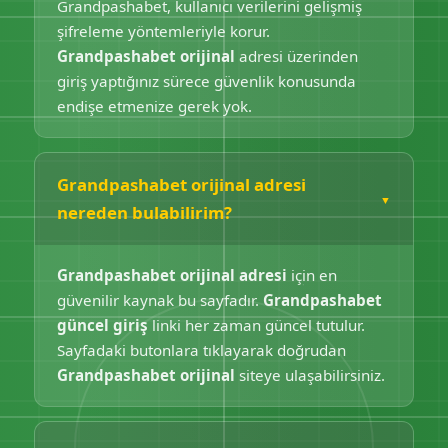
Grandpashabet, kullanıcı verilerini gelişmiş
şifreleme yöntemleriyle korur.
Grandpashabet orijinal
adresi üzerinden
giriş yaptığınız sürece güvenlik konusunda
endişe etmenize gerek yok.
Grandpashabet orijinal adresi
nereden bulabilirim?
Grandpashabet orijinal adresi
için en
güvenilir kaynak bu sayfadır.
Grandpashabet
güncel giriş
linki her zaman güncel tutulur.
Sayfadaki butonlara tıklayarak doğrudan
Grandpashabet orijinal
siteye ulaşabilirsiniz.