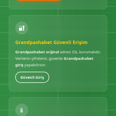
🔐
Grandpashabet Güvenli Erişim
Grandpashabet orijinal
adresi SSL korumalıdır.
Verilerin şifrelenir, güvenle
Grandpashabet
giriş
yapabilirsin.
Güvenli Giriş
📱