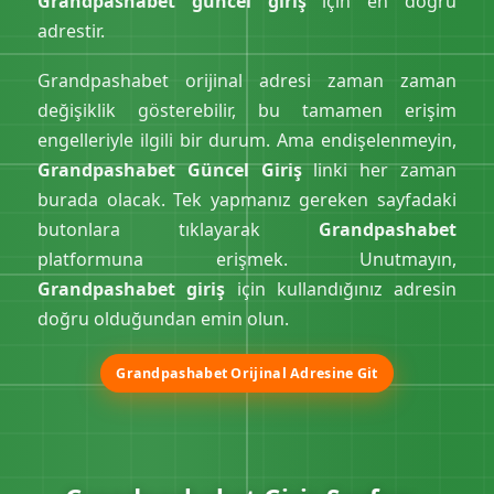
Grandpashabet güncel giriş
için en doğru
adrestir.
Grandpashabet orijinal adresi zaman zaman
değişiklik gösterebilir, bu tamamen erişim
engelleriyle ilgili bir durum. Ama endişelenmeyin,
Grandpashabet Güncel Giriş
linki her zaman
burada olacak. Tek yapmanız gereken sayfadaki
butonlara tıklayarak
Grandpashabet
platformuna erişmek. Unutmayın,
Grandpashabet giriş
için kullandığınız adresin
doğru olduğundan emin olun.
Grandpashabet Orijinal Adresine Git