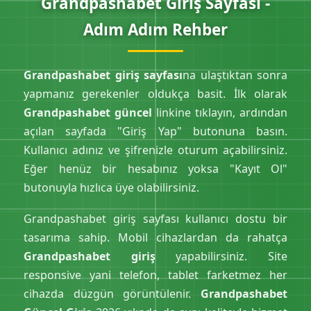
Grandpashabet Giriş Sayfası -
Adım Adım Rehber
Grandpashabet giriş sayfası
na ulaştıktan sonra
yapmanız gerekenler oldukça basit. İlk olarak
Grandpashabet güncel
linkine tıklayın, ardından
açılan sayfada "Giriş Yap" butonuna basın.
Kullanıcı adınız ve şifrenizle oturum açabilirsiniz.
Eğer henüz bir hesabınız yoksa "Kayıt Ol"
butonuyla hızlıca üye olabilirsiniz.
Grandpashabet giriş sayfası kullanıcı dostu bir
tasarıma sahip. Mobil cihazlardan da rahatça
Grandpashabet giriş
yapabilirsiniz. Site
responsive yani telefon, tablet farketmez her
cihazda düzgün görüntülenir.
Grandpashabet