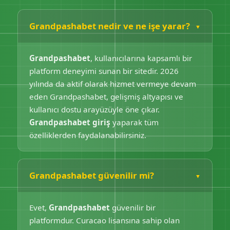
Grandpashabet nedir ve ne işe yarar?
Grandpashabet
, kullanıcılarına kapsamlı bir
platform deneyimi sunan bir sitedir. 2026
yılında da aktif olarak hizmet vermeye devam
eden Grandpashabet, gelişmiş altyapısı ve
kullanıcı dostu arayüzüyle öne çıkar.
Grandpashabet giriş
yaparak tüm
özelliklerden faydalanabilirsiniz.
Grandpashabet güvenilir mi?
Evet,
Grandpashabet
güvenilir bir
platformdur. Curacao lisansına sahip olan