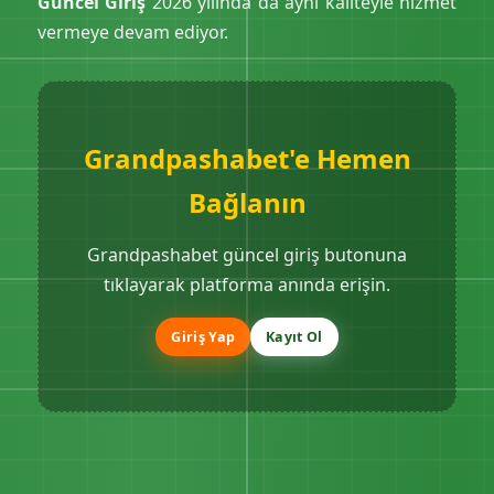
Güncel Giriş
2026 yılında da aynı kaliteyle hizmet
vermeye devam ediyor.
Grandpashabet'e Hemen
Bağlanın
Grandpashabet güncel giriş butonuna
tıklayarak platforma anında erişin.
Giriş Yap
Kayıt Ol