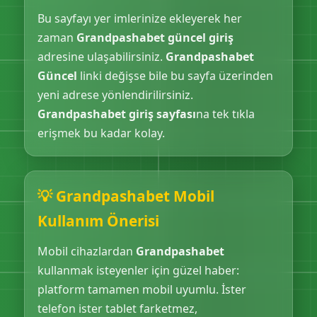
Bu sayfayı yer imlerinize ekleyerek her
zaman
Grandpashabet güncel giriş
adresine ulaşabilirsiniz.
Grandpashabet
Güncel
linki değişse bile bu sayfa üzerinden
yeni adrese yönlendirilirsiniz.
Grandpashabet giriş sayfası
na tek tıkla
erişmek bu kadar kolay.
💡 Grandpashabet Mobil
Kullanım Önerisi
Mobil cihazlardan
Grandpashabet
kullanmak isteyenler için güzel haber:
platform tamamen mobil uyumlu. İster
telefon ister tablet farketmez,