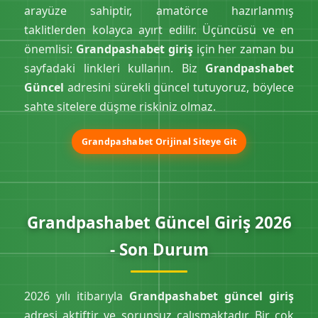
arayüze sahiptir, amatörce hazırlanmış
taklitlerden kolayca ayırt edilir. Üçüncüsü ve en
önemlisi:
Grandpashabet giriş
için her zaman bu
sayfadaki linkleri kullanın. Biz
Grandpashabet
Güncel
adresini sürekli güncel tutuyoruz, böylece
sahte sitelere düşme riskiniz olmaz.
Grandpashabet Orijinal Siteye Git
Grandpashabet Güncel Giriş 2026
- Son Durum
2026 yılı itibarıyla
Grandpashabet güncel giriş
adresi aktiftir ve sorunsuz çalışmaktadır. Bir çok