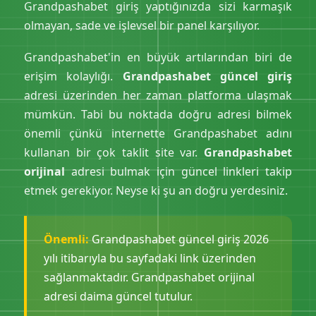
Grandpashabet giriş yaptığınızda sizi karmaşık
olmayan, sade ve işlevsel bir panel karşılıyor.
Grandpashabet'in en büyük artılarından biri de
erişim kolaylığı.
Grandpashabet güncel giriş
adresi üzerinden her zaman platforma ulaşmak
mümkün. Tabi bu noktada doğru adresi bilmek
önemli çünkü internette Grandpashabet adını
kullanan bir çok taklit site var.
Grandpashabet
orijinal
adresi bulmak için güncel linkleri takip
etmek gerekiyor. Neyse ki şu an doğru yerdesiniz.
Önemli:
Grandpashabet güncel giriş 2026
yılı itibarıyla bu sayfadaki link üzerinden
sağlanmaktadır. Grandpashabet orijinal
adresi daima güncel tutulur.