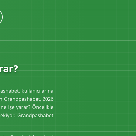
rar?
ashabet, kullanıcılarına
olan Grandpashabet, 2026
ne işe yarar? Öncelikle
çekiyor. Grandpashabet