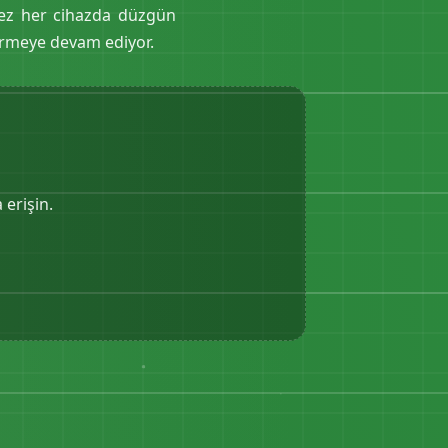
tmez her cihazda düzgün
vermeye devam ediyor.
erişin.