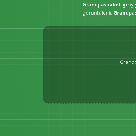
Grandpashabet giriş
y
görüntülenir.
Grandpas
Grandp