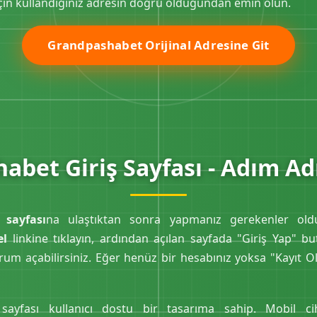
çin kullandığınız adresin doğru olduğundan emin olun.
Grandpashabet Orijinal Adresine Git
abet Giriş Sayfası - Adım A
 sayfası
na ulaştıktan sonra yapmanız gerekenler oldu
el
linkine tıklayın, ardından açılan sayfada "Giriş Yap" bu
urum açabilirsiniz. Eğer henüz bir hesabınız yoksa "Kayıt O
sayfası kullanıcı dostu bir tasarıma sahip. Mobil c