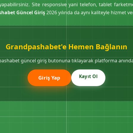
apabilirsiniz. Site responsive yani telefon, tablet farke
habet Güncel Giriş
2026 yılında da aynı kaliteyle hizmet 
Grandpashabet'e Hemen Bağlanın
ashabet güncel giriş butonuna tıklayarak platforma anında 
Kayıt Ol
Giriş Yap