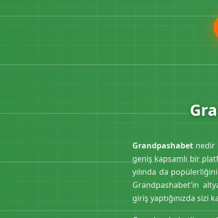
Gra
Grandpashabet
nedir 
geniş kapsamlı bir plat
yılında da popülerliği
Grandpashabet'in alty
giriş yaptığınızda sizi 