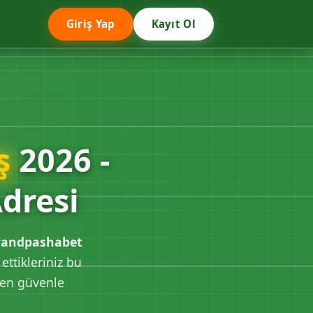
Giriş Yap
Kayıt Ol
ş
2026 -
dresi
randpashabet
ttikleriniz bu
den güvenle