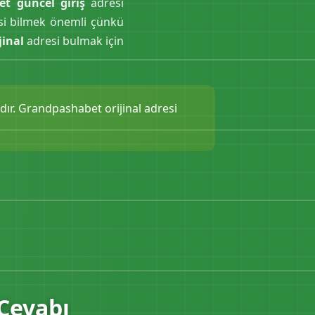
t güncel giriş
adresi
i bilmek önemli çünkü
inal
adresi bulmak için
dır. Grandpashabet orijinal adresi
Cevabı