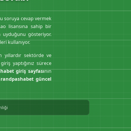
bu soruya cevap vermek
o lisansına sahip bir
ra uyduğunu gösteriyor.
eri kullanıyor.
 yıllardır sektörde ve
iriş yaptığınız sürece
abet giriş sayfası
nın
randpashabet güncel
nliği