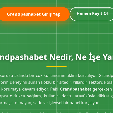
Hemen Kayıt Ol
Grandpashabet Giriş Yap
ndpashabet Nedir, Ne İşe Ya
sorusu aslında bir çok kullanıcının aklını kurcalıyor. Grandp
form deneyimi sunan köklü bir sitedir. Yıllardır sektörde 
ni korumaya devam ediyor. Peki
Grandpashabet
gerçekten 
apısı oldukça sağlam, kullanıcı dostu arayüzüyle dikkat 
karmaşık olmayan, sade ve işlevsel bir panel karşılıyor.