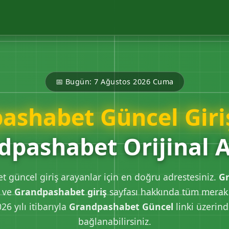
📅 Bugün: 7 Ağustos 2026 Cuma
ashabet Güncel Giri
dpashabet Orijinal A
 güncel giriş arayanlar için en doğru adrestesiniz.
G
i ve
Grandpashabet giriş
sayfası hakkında tüm merak e
26 yılı itibarıyla
Grandpashabet Güncel
linki üzerin
bağlanabilirsiniz.