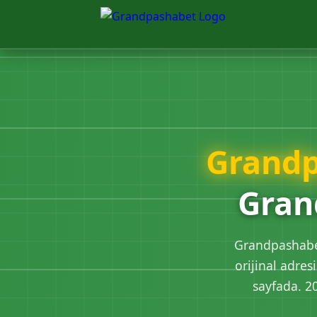
Grandp
Gran
Grandpashabet
orijinal adres
sayfada. 20