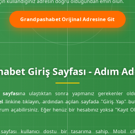
çin kullandığınız adresin doğru olduğundan emin olun.
Grandpashabet Orijinal Adresine Git
abet Giriş Sayfası - Adım A
 sayfası
na ulaştıktan sonra yapmanız gerekenler oldu
el
linkine tıklayın, ardından açılan sayfada "Giriş Yap" bu
urum açabilirsiniz. Eğer henüz bir hesabınız yoksa "Kayıt O
sayfası kullanıcı dostu bir tasarıma sahip. Mobil c