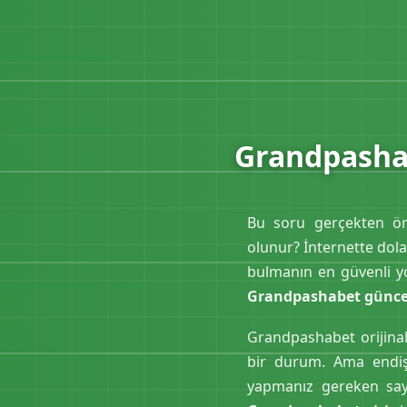
Grandpashab
Bu soru gerçekten ön
olunur? İnternette dolaş
bulmanın en güvenli yo
Grandpashabet güncel
Grandpashabet orijinal
bir durum. Ama endi
yapmanız gereken say