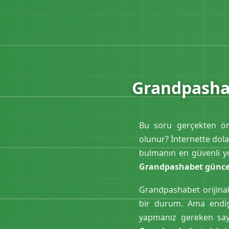
Grandpashab
Bu soru gerçekten ön
olunur? İnternette dolaş
bulmanın en güvenli yo
Grandpashabet güncel
Grandpashabet orijinal
bir durum. Ama endi
yapmanız gereken say