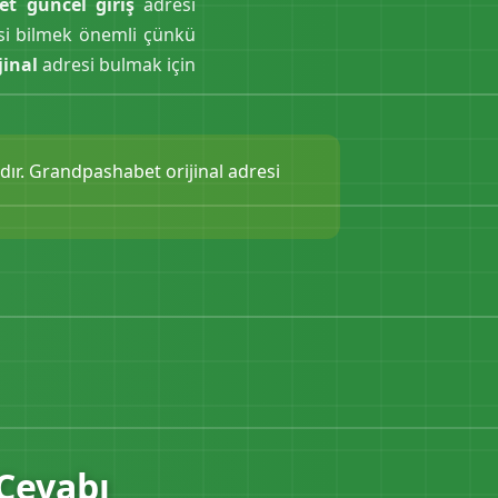
t güncel giriş
adresi
i bilmek önemli çünkü
inal
adresi bulmak için
dır. Grandpashabet orijinal adresi
Cevabı