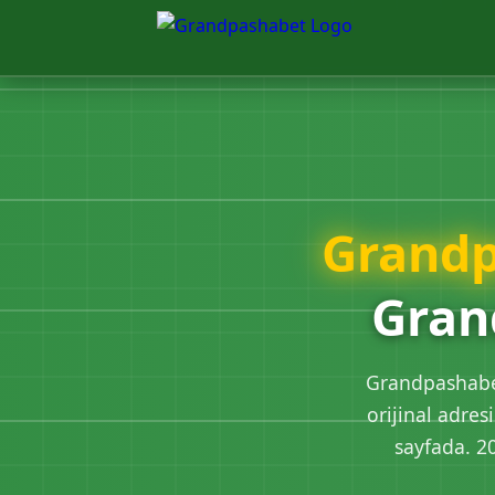
Grandp
Gran
Grandpashabet
orijinal adres
sayfada. 20