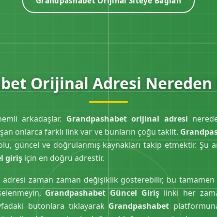
Grandpashabet Orijinal Siteye Bağlan
et Orijinal Adresi Nereden 
emli arkadaşlar.
Grandpashabet orijinal adresi
nerede
an onlarca farklı link var ve bunların çoğu taklit.
Grandpas
lu, güncel ve doğrulanmış kaynakları takip etmektir. Şu 
 giriş
için en doğru adrestir.
 adresi zaman zaman değişiklik gösterebilir, bu tamamen eri
şelenmeyin,
Grandpashabet Güncel Giriş
linki her zam
fadaki butonlara tıklayarak
Grandpashabet
platformuna