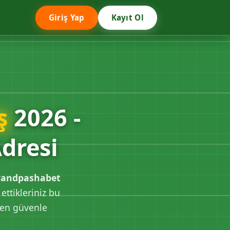
Giriş Yap
Kayıt Ol
ş
2026 -
dresi
randpashabet
ttikleriniz bu
den güvenle