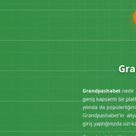
Gra
Grandpashabet
nedir 
geniş kapsamlı bir plat
yılında da popülerliği
Grandpashabet'in alty
giriş yaptığınızda sizi 