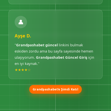
👤
Ayşe D.
"
Grandpashabet güncel
linkini bulmak
eskiden zordu ama bu sayfa sayesinde hemen
ulaşıyorum.
Grandpashabet Güncel Giriş
için
en iyi kaynak."
★★★★☆
Grandpashabet'e Şimdi Katıl