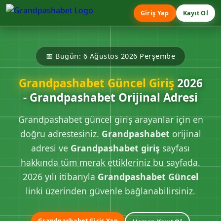
Giriş Yap
Kayıt Ol
📅 Bugün: 6 Ağustos 2026 Perşembe
Grandpashabet Güncel Giriş
2026
- Grandpashabet Orijinal Adresi
Grandpashabet güncel giriş arayanlar için en
doğru adrestesiniz.
Grandpashabet
orijinal
adresi ve
Grandpashabet giriş
sayfası
hakkında tüm merak ettikleriniz bu sayfada.
2026 yılı itibarıyla
Grandpashabet Güncel
linki üzerinden güvenle bağlanabilirsiniz.
Grandpashabet Giriş Yap