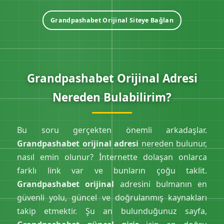
Grandpashabet Orijinal Siteye Bağlan
Grandpashabet Orijinal Adresi
Nereden Bulabilirim?
Bu soru gerçekten önemli arkadaşlar.
Grandpashabet orijinal adresi
nereden bulunur,
nasıl emin olunur? İnternette dolaşan onlarca
farklı link var ve bunların çoğu taklit.
Grandpashabet orijinal
adresini bulmanın en
güvenli yolu, güncel ve doğrulanmış kaynakları
takip etmektir. Şu an bulunduğunuz sayfa,