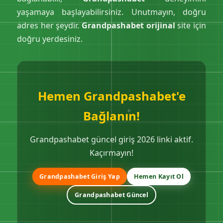
yaşamaya başlayabilirsiniz. Unutmayın, doğru
adres her şeydir.
Grandpashabet orijinal
site için
doğru yerdesiniz.
Hemen Grandpashabet'e
Bağlanın!
Grandpashabet güncel giriş 2026 linki aktif.
Kaçırmayın!
Grandpashabet Giriş Yap
Hemen Kayıt Ol
Grandpashabet Güncel