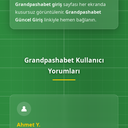
Grandpashabet giriş
sayfası her ekranda
kusursuz görüntülenir.
Grandpashabet
Güncel Giriş
linkiyle hemen bağlanın.
Grandpashabet Kullanıcı
Yorumları
👤
Ahmet Y.