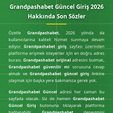
Grandpashabet Güncel Giriş 2026
Hakkında Son Sözler
Özetle
Grandpashabet
, 2026 yılında da
kullanıcılarına kaliteli hizmet sunmaya devam
ediyor.
Grandpashabet giriş
sayfası üzerinden
platforma erişmek isteyenler için en doğru adres
burası.
Grandpashabet orijinal
adresini bulmak,
Grandpashabet güvenilir mi
sorusuna cevap
almak ve
Grandpashabet güncel giriş
linkine
ulaşmak için başka yere bakmanıza gerek yok.
Grandpashabet Güncel
adresi her zaman bu
sayfada olacak. Siz de hemen
Grandpashabet
Güncel Giriş
butonuna tıklayarak platforma
bağlanabilir,
Grandpashabet
deneyimini