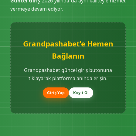
Güncel Giriş
2026 yılında da aynı kaliteyle hizmet
vermeye devam ediyor.
Grandpashabet'e Hemen
Bağlanın
Grandpashabet güncel giriş butonuna
tıklayarak platforma anında erişin.
Giriş Yap
Kayıt Ol