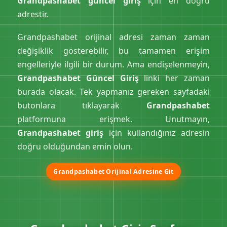
Grandpashabet güncel giriş
için en doğru
adrestir.
Grandpashabet orijinal adresi zaman zaman
değişiklik gösterebilir, bu tamamen erişim
engelleriyle ilgili bir durum. Ama endişelenmeyin,
Grandpashabet Güncel Giriş
linki her zaman
burada olacak. Tek yapmanız gereken sayfadaki
butonlara tıklayarak
Grandpashabet
platformuna erişmek. Unutmayın,
Grandpashabet giriş
için kullandığınız adresin
doğru olduğundan emin olun.
Grandpashabet Orijinal Adresine Git