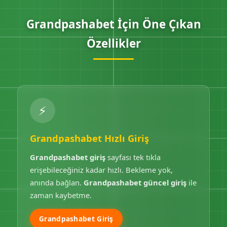
Grandpashabet İçin Öne Çıkan
Özellikler
⚡
Grandpashabet Hızlı Giriş
Grandpashabet giriş
sayfası tek tıkla
erişebileceğiniz kadar hızlı. Bekleme yok,
anında bağlan.
Grandpashabet güncel giriş
ile
zaman kaybetme.
Grandpashabet Giriş