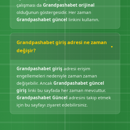
çalışması da
Grandpashabet orijinal
olduğunun göstergesidir. Her zaman
Grandpashabet güncel
linkini kullanın.
Grandpashabet giriş adresi ne zaman
değişir?
Grandpashabet giriş
adresi erişim
engellemeleri nedeniyle zaman zaman
değişebilir. Ancak
Grandpashabet güncel
giriş
linki bu sayfada her zaman mevcuttur.
Grandpashabet Güncel
adresini takip etmek
için bu sayfayı ziyaret edebilirsiniz.