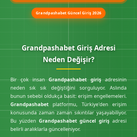
Grandpashabet Güncel Giriş 2026
Grandpashabet Giriş Adresi
Neden Değişir?
Bir çok insan
Grandpashabet giriş
adresinin
neden sık sık değiştiğini sorguluyor. Aslında
bunun sebebi oldukça basit: erişim engellemeleri.
Grandpashabet
platformu, Türkiye'den erişim
konusunda zaman zaman sıkıntılar yaşayabiliyor.
Bu yüzden
Grandpashabet güncel giriş
adresi
belirli aralıklarla güncelleniyor.