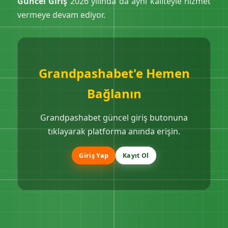
Güncel Giriş
2026 yılında da aynı kaliteyle hizmet
vermeye devam ediyor.
Grandpashabet'e Hemen
Bağlanın
Grandpashabet güncel giriş butonuna
tıklayarak platforma anında erişin.
Giriş Yap
Kayıt Ol