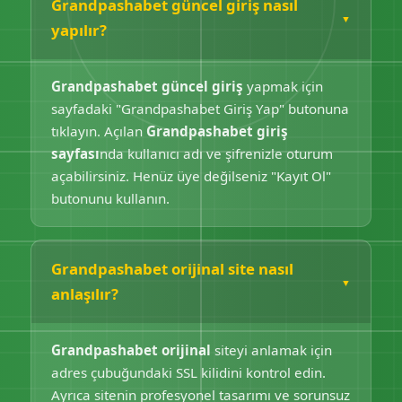
Grandpashabet güncel giriş nasıl
yapılır?
Grandpashabet güncel giriş
yapmak için
sayfadaki "Grandpashabet Giriş Yap" butonuna
tıklayın. Açılan
Grandpashabet giriş
sayfası
nda kullanıcı adı ve şifrenizle oturum
açabilirsiniz. Henüz üye değilseniz "Kayıt Ol"
butonunu kullanın.
Grandpashabet orijinal site nasıl
anlaşılır?
Grandpashabet orijinal
siteyi anlamak için
adres çubuğundaki SSL kilidini kontrol edin.
Ayrıca sitenin profesyonel tasarımı ve sorunsuz