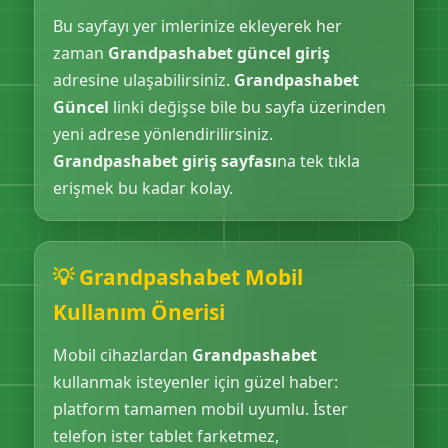
Bu sayfayı yer imlerinize ekleyerek her
zaman
Grandpashabet güncel giriş
adresine ulaşabilirsiniz.
Grandpashabet
Güncel
linki değişse bile bu sayfa üzerinden
yeni adrese yönlendirilirsiniz.
Grandpashabet giriş sayfası
na tek tıkla
erişmek bu kadar kolay.
💡 Grandpashabet Mobil
Kullanım Önerisi
Mobil cihazlardan
Grandpashabet
kullanmak isteyenler için güzel haber:
platform tamamen mobil uyumlu. İster
telefon ister tablet farketmez,