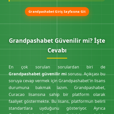
Grandpashabet Giriş Sayfasına Git
Grandpashabet Güvenilir mi? İşte
Cevabı
En çok sorulan sorulardan biri de
Grandpashabet güvenilir mi
sorusu. Açıkçası bu
soruya cevap vermek için Grandpashabet'in lisans
durumuna bakmak lazım. Grandpashabet,
Curacao lisansına sahip bir platform olarak
faaliyet göstermekte. Bu lisans, platformun belirli
standartlara uyduğunu gösteriyor. Ayrıca