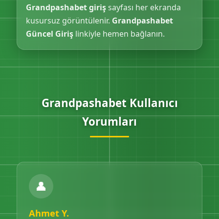
Grandpashabet giriş
sayfası her ekranda
kusursuz görüntülenir.
Grandpashabet
Güncel Giriş
linkiyle hemen bağlanın.
Grandpashabet Kullanıcı
Yorumları
👤
Ahmet Y.