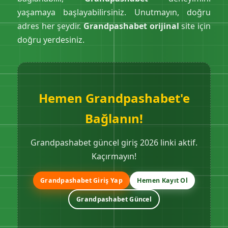
yaşamaya başlayabilirsiniz. Unutmayın, doğru
adres her şeydir.
Grandpashabet orijinal
site için
doğru yerdesiniz.
Hemen Grandpashabet'e
Bağlanın!
Grandpashabet güncel giriş 2026 linki aktif.
Kaçırmayın!
Grandpashabet Giriş Yap
Hemen Kayıt Ol
Grandpashabet Güncel