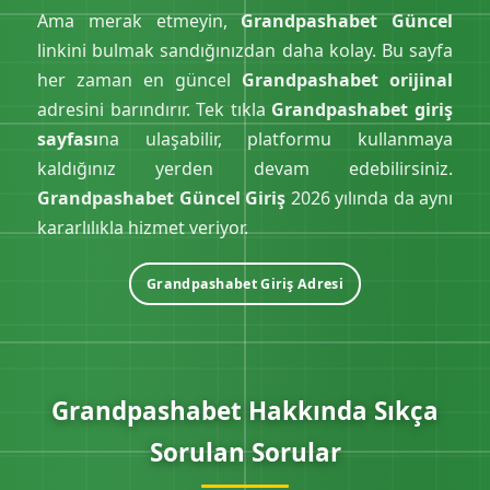
Ama merak etmeyin,
Grandpashabet Güncel
linkini bulmak sandığınızdan daha kolay. Bu sayfa
her zaman en güncel
Grandpashabet orijinal
adresini barındırır. Tek tıkla
Grandpashabet giriş
sayfası
na ulaşabilir, platformu kullanmaya
kaldığınız yerden devam edebilirsiniz.
Grandpashabet Güncel Giriş
2026 yılında da aynı
kararlılıkla hizmet veriyor.
Grandpashabet Giriş Adresi
Grandpashabet Hakkında Sıkça
Sorulan Sorular