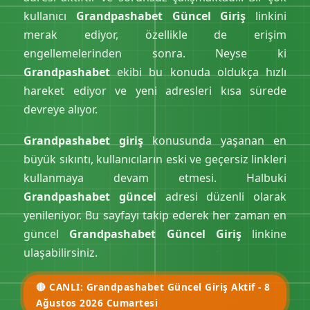
kullanıcı
Grandpashabet Güncel Giriş
linkini
merak ediyor, özellikle de erişim
engellemelerinden sonra. Neyse ki
Grandpashabet
ekibi bu konuda oldukça hızlı
hareket ediyor ve yeni adresleri kısa sürede
devreye alıyor.
Grandpashabet giriş
konusunda yaşanan en
büyük sıkıntı, kullanıcıların eski ve geçersiz linkleri
kullanmaya devam etmesi. Halbuki
Grandpashabet güncel
adresi düzenli olarak
yenileniyor. Bu sayfayı takip ederek her zaman en
güncel
Grandpashabet Güncel Giriş
linkine
ulaşabilirsiniz.
🔴 CANLI: Grandpashabet Güncel Giriş Aktif - 8
Ağustos 2026 Cumartesi