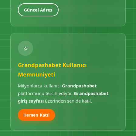
Güncel Adres
⭐
Grandpashabet Kullanıcı
Memnuniyeti
Milyonlarca kullanıcı
Grandpashabet
platformunu tercih ediyor.
Grandpashabet
giriş sayfası
üzerinden sen de katıl.
Hemen Katıl