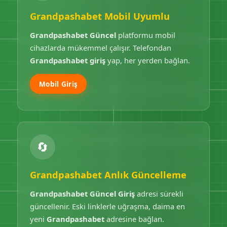
Grandpashabet Mobil Uyumlu
Grandpashabet Güncel
platformu mobil
cihazlarda mükemmel çalışır. Telefondan
Grandpashabet giriş
yap, her yerden bağlan.
Mobil Giriş
🔄
Grandpashabet Anlık Güncelleme
Grandpashabet Güncel Giriş
adresi sürekli
güncellenir. Eski linklerle uğraşma, daima en
yeni
Grandpashabet
adresine bağlan.