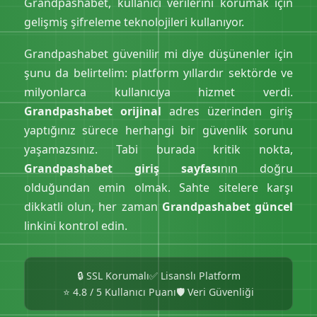
Grandpashabet, kullanıcı verilerini korumak için
gelişmiş şifreleme teknolojileri kullanıyor.
Grandpashabet güvenilir mi diye düşünenler için
şunu da belirtelim: platform yıllardır sektörde ve
milyonlarca kullanıcıya hizmet verdi.
Grandpashabet orijinal
adres üzerinden giriş
yaptığınız sürece herhangi bir güvenlik sorunu
yaşamazsınız. Tabi burada kritik nokta,
Grandpashabet giriş sayfası
nın doğru
olduğundan emin olmak. Sahte sitelere karşı
dikkatli olun, her zaman
Grandpashabet güncel
linkini kontrol edin.
🔒 SSL Korumalı
✅ Lisanslı Platform
⭐ 4.8 / 5 Kullanıcı Puanı
🛡️ Veri Güvenliği