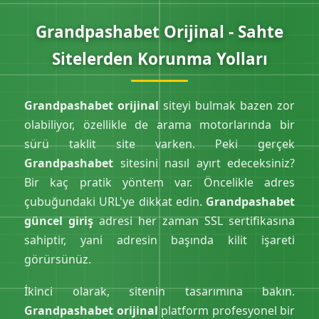
Grandpashabet Orijinal - Sahte
Sitelerden Korunma Yolları
Grandpashabet orijinal
siteyi bulmak bazen zor
olabiliyor, özellikle de arama motorlarında bir
sürü taklit site varken. Peki gerçek
Grandpashabet
sitesini nasıl ayırt edeceksiniz?
Bir kaç pratik yöntem var. Öncelikle adres
çubuğundaki URL'ye dikkat edin.
Grandpashabet
güncel giriş
adresi her zaman SSL sertifikasına
sahiptir, yani adresin başında kilit işareti
görürsünüz.
İkinci olarak, sitenin tasarımına bakın.
Grandpashabet orijinal
platform profesyonel bir