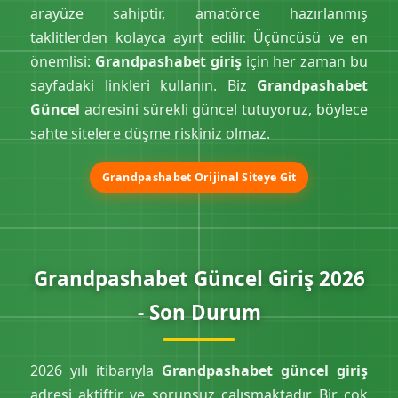
arayüze sahiptir, amatörce hazırlanmış
taklitlerden kolayca ayırt edilir. Üçüncüsü ve en
önemlisi:
Grandpashabet giriş
için her zaman bu
sayfadaki linkleri kullanın. Biz
Grandpashabet
Güncel
adresini sürekli güncel tutuyoruz, böylece
sahte sitelere düşme riskiniz olmaz.
Grandpashabet Orijinal Siteye Git
Grandpashabet Güncel Giriş 2026
- Son Durum
2026 yılı itibarıyla
Grandpashabet güncel giriş
adresi aktiftir ve sorunsuz çalışmaktadır. Bir çok