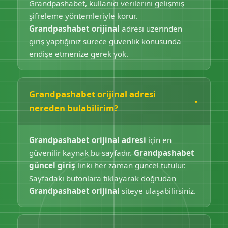
Grandpashabet, kullanıcı verilerini gelişmiş
şifreleme yöntemleriyle korur.
Grandpashabet orijinal
adresi üzerinden
giriş yaptığınız sürece güvenlik konusunda
endişe etmenize gerek yok.
Grandpashabet orijinal adresi
nereden bulabilirim?
Grandpashabet orijinal adresi
için en
güvenilir kaynak bu sayfadır.
Grandpashabet
güncel giriş
linki her zaman güncel tutulur.
Sayfadaki butonlara tıklayarak doğrudan
Grandpashabet orijinal
siteye ulaşabilirsiniz.