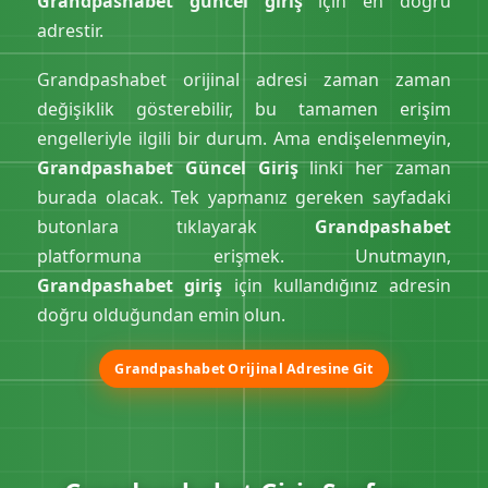
Grandpashabet güncel giriş
için en doğru
adrestir.
Grandpashabet orijinal adresi zaman zaman
değişiklik gösterebilir, bu tamamen erişim
engelleriyle ilgili bir durum. Ama endişelenmeyin,
Grandpashabet Güncel Giriş
linki her zaman
burada olacak. Tek yapmanız gereken sayfadaki
butonlara tıklayarak
Grandpashabet
platformuna erişmek. Unutmayın,
Grandpashabet giriş
için kullandığınız adresin
doğru olduğundan emin olun.
Grandpashabet Orijinal Adresine Git