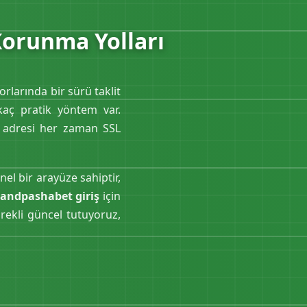
Korunma Yolları
rlarında bir sürü taklit
 kaç pratik yöntem var.
adresi her zaman SSL
el bir arayüze sahiptir,
andpashabet giriş
için
rekli güncel tutuyoruz,