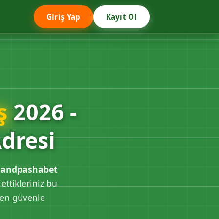
Giriş Yap
Kayıt Ol
ş
2026 -
dresi
randpashabet
ttikleriniz bu
den güvenle