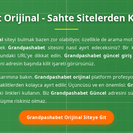
Orijinal - Sahte Sitelerden 
al
siteyi bulmak bazen zor olabiliyor, özellikle de arama moto
rçek
Grandpashabet
sitesini nasıl ayırt edeceksiniz? Bir
undaki URL'ye dikkat edin.
Grandpashabet güncel giriş
yani adresin başında kilit işareti görürsünüz.
asarımına bakın.
Grandpashabet orijinal
platform profesyon
klitlerden kolayca ayırt edilir. Üçüncüsü ve en önemlisi:
Gr
 linkleri kullanın. Biz
Grandpashabet Güncel
adresini sü
düşme riskiniz olmaz.
Grandpashabet Orijinal Siteye Git