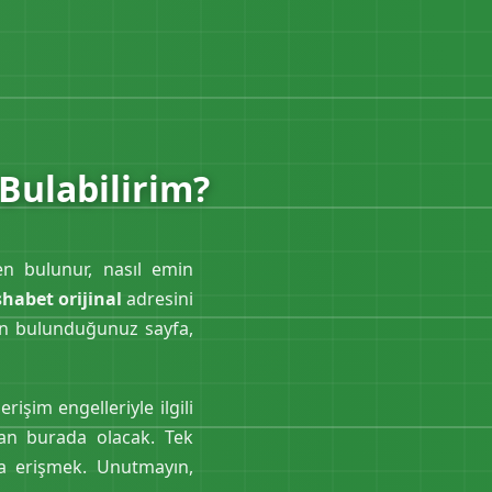
Bulabilirim?
n bulunur, nasıl emin
habet orijinal
adresini
an bulunduğunuz sayfa,
şim engelleriyle ilgili
an burada olacak. Tek
 erişmek. Unutmayın,