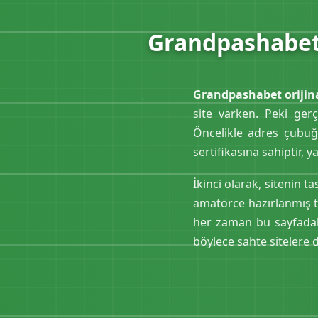
Grandpashabet 
Grandpashabet orijin
site varken. Peki ge
Öncelikle adres çubuğ
sertifikasına sahiptir, 
İkinci olarak, sitenin t
amatörce hazırlanmış ta
her zaman bu sayfadaki
böylece sahte sitelere 