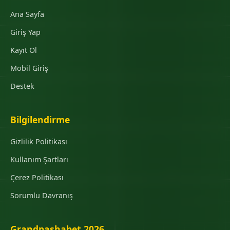
Ana Sayfa
Giriş Yap
Kayıt Ol
Mobil Giriş
Destek
Bilgilendirme
Gizlilik Politikası
Kullanım Şartları
Çerez Politikası
Sorumlu Davranış
Grandpashabet 2026