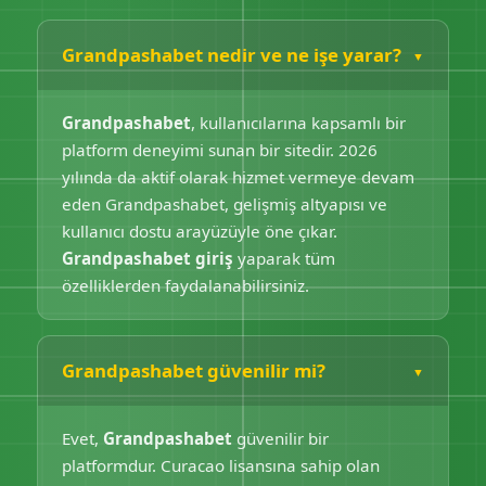
Grandpashabet nedir ve ne işe yarar?
Grandpashabet
, kullanıcılarına kapsamlı bir
platform deneyimi sunan bir sitedir. 2026
yılında da aktif olarak hizmet vermeye devam
eden Grandpashabet, gelişmiş altyapısı ve
kullanıcı dostu arayüzüyle öne çıkar.
Grandpashabet giriş
yaparak tüm
özelliklerden faydalanabilirsiniz.
Grandpashabet güvenilir mi?
Evet,
Grandpashabet
güvenilir bir
platformdur. Curacao lisansına sahip olan