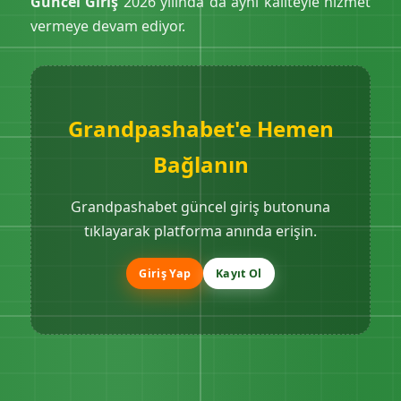
Güncel Giriş
2026 yılında da aynı kaliteyle hizmet
vermeye devam ediyor.
Grandpashabet'e Hemen
Bağlanın
Grandpashabet güncel giriş butonuna
tıklayarak platforma anında erişin.
Giriş Yap
Kayıt Ol