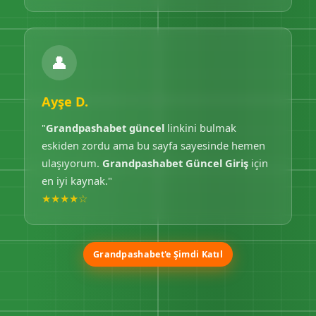
👤
Ayşe D.
"
Grandpashabet güncel
linkini bulmak
eskiden zordu ama bu sayfa sayesinde hemen
ulaşıyorum.
Grandpashabet Güncel Giriş
için
en iyi kaynak."
★★★★☆
Grandpashabet'e Şimdi Katıl