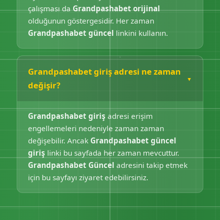
çalışması da
Grandpashabet orijinal
olduğunun göstergesidir. Her zaman
Grandpashabet güncel
linkini kullanın.
Grandpashabet giriş adresi ne zaman
değişir?
Grandpashabet giriş
adresi erişim
engellemeleri nedeniyle zaman zaman
değişebilir. Ancak
Grandpashabet güncel
giriş
linki bu sayfada her zaman mevcuttur.
Grandpashabet Güncel
adresini takip etmek
için bu sayfayı ziyaret edebilirsiniz.