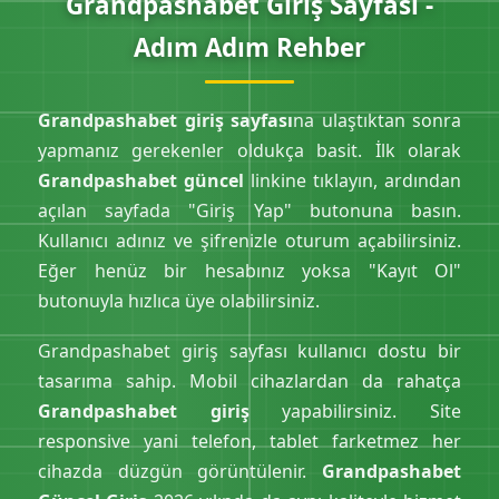
Grandpashabet Giriş Sayfası -
Adım Adım Rehber
Grandpashabet giriş sayfası
na ulaştıktan sonra
yapmanız gerekenler oldukça basit. İlk olarak
Grandpashabet güncel
linkine tıklayın, ardından
açılan sayfada "Giriş Yap" butonuna basın.
Kullanıcı adınız ve şifrenizle oturum açabilirsiniz.
Eğer henüz bir hesabınız yoksa "Kayıt Ol"
butonuyla hızlıca üye olabilirsiniz.
Grandpashabet giriş sayfası kullanıcı dostu bir
tasarıma sahip. Mobil cihazlardan da rahatça
Grandpashabet giriş
yapabilirsiniz. Site
responsive yani telefon, tablet farketmez her
cihazda düzgün görüntülenir.
Grandpashabet