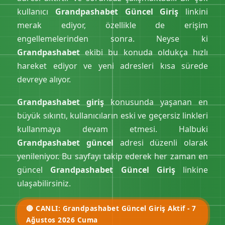
kullanıcı
Grandpashabet Güncel Giriş
linkini
merak ediyor, özellikle de erişim
engellemelerinden sonra. Neyse ki
Grandpashabet
ekibi bu konuda oldukça hızlı
hareket ediyor ve yeni adresleri kısa sürede
devreye alıyor.
Grandpashabet giriş
konusunda yaşanan en
büyük sıkıntı, kullanıcıların eski ve geçersiz linkleri
kullanmaya devam etmesi. Halbuki
Grandpashabet güncel
adresi düzenli olarak
yenileniyor. Bu sayfayı takip ederek her zaman en
güncel
Grandpashabet Güncel Giriş
linkine
ulaşabilirsiniz.
🔴 CANLI: Grandpashabet Güncel Giriş Aktif - 7
Ağustos 2026 Cuma