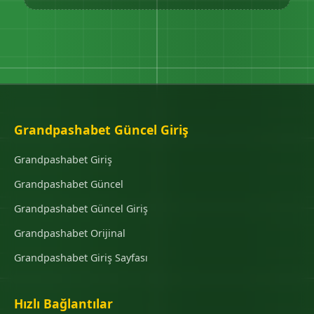
Grandpashabet Güncel Giriş
Grandpashabet Giriş
Grandpashabet Güncel
Grandpashabet Güncel Giriş
Grandpashabet Orijinal
Grandpashabet Giriş Sayfası
Hızlı Bağlantılar