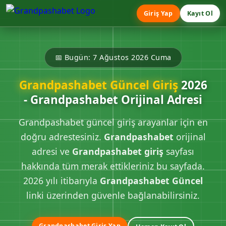
Giriş Yap
Kayıt Ol
📅 Bugün: 7 Ağustos 2026 Cuma
Grandpashabet Güncel Giriş
2026
- Grandpashabet Orijinal Adresi
Grandpashabet güncel giriş arayanlar için en
doğru adrestesiniz.
Grandpashabet
orijinal
adresi ve
Grandpashabet giriş
sayfası
hakkında tüm merak ettikleriniz bu sayfada.
2026 yılı itibarıyla
Grandpashabet Güncel
linki üzerinden güvenle bağlanabilirsiniz.
Grandpashabet Giriş Yap