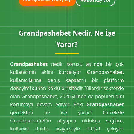
Hemen Kayıt Ol
Grandpashabet Nedir, Ne İşe
Yarar?
Grandpashabet
nedir sorusu aslında bir çok
kullanıcının aklını kurcalıyor. Grandpashabet,
kullanıcılarına geniş kapsamlı bir platform
deneyimi sunan köklü bir sitedir. Yıllardır sektörde
olan Grandpashabet, 2026 yılında da popülerliğini
korumaya devam ediyor. Peki
Grandpashabet
gerçekten ne işe yarar? Öncelikle
Grandpashabet'in altyapısı oldukça sağlam,
kullanıcı dostu arayüzüyle dikkat çekiyor.