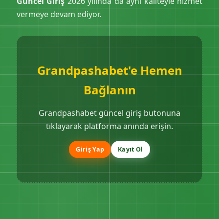
Güncel Giriş
2026 yılında da aynı kaliteyle hizmet
vermeye devam ediyor.
Grandpashabet'e Hemen
Bağlanın
Grandpashabet güncel giriş butonuna
tıklayarak platforma anında erişin.
Giriş Yap
Kayıt Ol