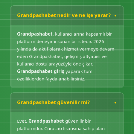
Grandpashabet nedir ve ne işe yarar?
Grandpashabet
, kullanıcılarına kapsamlı bir
platform deneyimi sunan bir sitedir. 2026
yılında da aktif olarak hizmet vermeye devam
eden Grandpashabet, gelişmiş altyapısı ve
kullanıcı dostu arayüzüyle öne çıkar.
Grandpashabet giriş
yaparak tüm
özelliklerden faydalanabilirsiniz.
Grandpashabet güvenilir mi?
Evet,
Grandpashabet
güvenilir bir
platformdur. Curacao lisansına sahip olan