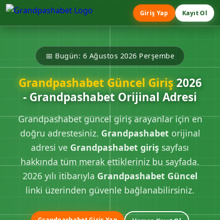
Giriş Yap
Kayıt Ol
📅 Bugün: 6 Ağustos 2026 Perşembe
Grandpashabet Güncel Giriş
2026
- Grandpashabet Orijinal Adresi
Grandpashabet güncel giriş arayanlar için en
doğru adrestesiniz.
Grandpashabet
orijinal
adresi ve
Grandpashabet giriş
sayfası
hakkında tüm merak ettikleriniz bu sayfada.
2026 yılı itibarıyla
Grandpashabet Güncel
linki üzerinden güvenle bağlanabilirsiniz.
Grandpashabet Giriş Yap