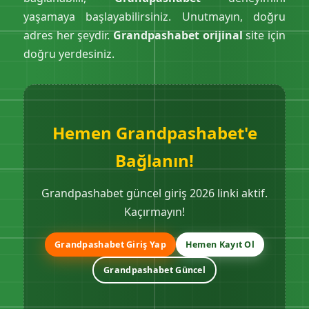
yaşamaya başlayabilirsiniz. Unutmayın, doğru
adres her şeydir.
Grandpashabet orijinal
site için
doğru yerdesiniz.
Hemen Grandpashabet'e
Bağlanın!
Grandpashabet güncel giriş 2026 linki aktif.
Kaçırmayın!
Grandpashabet Giriş Yap
Hemen Kayıt Ol
Grandpashabet Güncel