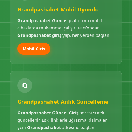
Grandpashabet Mobil Uyumlu
Grandpashabet Güncel
platformu mobil
cihazlarda mükemmel çalışır. Telefondan
Grandpashabet giriş
yap, her yerden bağlan.
Mobil Giriş
🔄
Grandpashabet Anlık Güncelleme
Grandpashabet Güncel Giriş
adresi sürekli
güncellenir. Eski linklerle uğraşma, daima en
yeni
Grandpashabet
adresine bağlan.