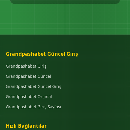
Grandpashabet Güncel Giriş
Grandpashabet Giriş
Grandpashabet Güncel
Grandpashabet Güncel Giriş
Grandpashabet Orijinal
Grandpashabet Giriş Sayfası
Hızlı Bağlantılar