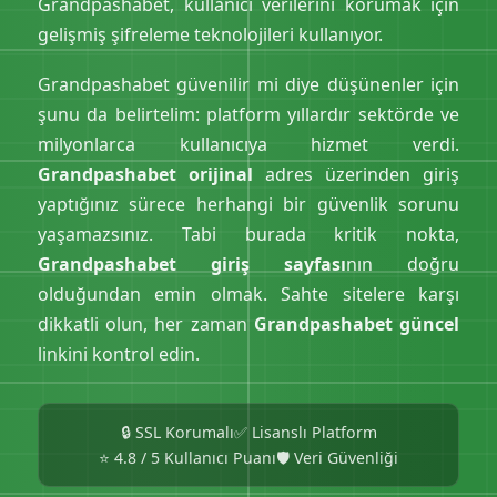
Grandpashabet, kullanıcı verilerini korumak için
gelişmiş şifreleme teknolojileri kullanıyor.
Grandpashabet güvenilir mi diye düşünenler için
şunu da belirtelim: platform yıllardır sektörde ve
milyonlarca kullanıcıya hizmet verdi.
Grandpashabet orijinal
adres üzerinden giriş
yaptığınız sürece herhangi bir güvenlik sorunu
yaşamazsınız. Tabi burada kritik nokta,
Grandpashabet giriş sayfası
nın doğru
olduğundan emin olmak. Sahte sitelere karşı
dikkatli olun, her zaman
Grandpashabet güncel
linkini kontrol edin.
🔒 SSL Korumalı
✅ Lisanslı Platform
⭐ 4.8 / 5 Kullanıcı Puanı
🛡️ Veri Güvenliği