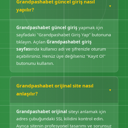
Grandpashabet güncel giriş nasıl
yapılır?
Grandpashabet güncel giriş
yapmak için
sayfadaki "Grandpashabet Giriş Yap" butonuna
tıklayın. Açılan
Grandpashabet giriş
sayfası
nda kullanıcı adı ve şifrenizle oturum
açabilirsiniz. Henüz üye değilseniz "Kayıt Ol"
butonunu kullanın.
Grandpashabet orijinal site nasıl
anlaşılır?
Grandpashabet orijinal
siteyi anlamak için
adres çubuğundaki SSL kilidini kontrol edin.
Ayrıca sitenin profesyonel tasarımı ve sorunsuz