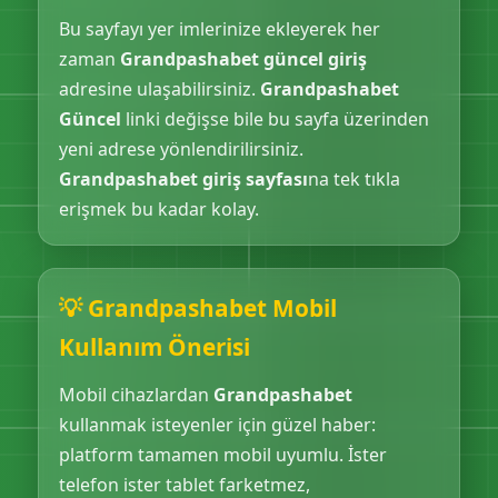
Bu sayfayı yer imlerinize ekleyerek her
zaman
Grandpashabet güncel giriş
adresine ulaşabilirsiniz.
Grandpashabet
Güncel
linki değişse bile bu sayfa üzerinden
yeni adrese yönlendirilirsiniz.
Grandpashabet giriş sayfası
na tek tıkla
erişmek bu kadar kolay.
💡 Grandpashabet Mobil
Kullanım Önerisi
Mobil cihazlardan
Grandpashabet
kullanmak isteyenler için güzel haber:
platform tamamen mobil uyumlu. İster
telefon ister tablet farketmez,