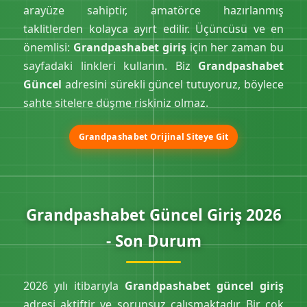
arayüze sahiptir, amatörce hazırlanmış
taklitlerden kolayca ayırt edilir. Üçüncüsü ve en
önemlisi:
Grandpashabet giriş
için her zaman bu
sayfadaki linkleri kullanın. Biz
Grandpashabet
Güncel
adresini sürekli güncel tutuyoruz, böylece
sahte sitelere düşme riskiniz olmaz.
Grandpashabet Orijinal Siteye Git
Grandpashabet Güncel Giriş 2026
- Son Durum
2026 yılı itibarıyla
Grandpashabet güncel giriş
adresi aktiftir ve sorunsuz çalışmaktadır. Bir çok