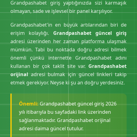
Grandpashabet giriş yaptığınızda sizi karmaşık
olmayan, sade ve işlevsel bir panel karşılıyor.
Grandpashabet'in en büyük artılarından biri de
erişim kolaylığı.
Grandpashabet güncel giriş
adresi üzerinden her zaman platforma ulaşmak
mümkün. Tabi bu noktada doğru adresi bilmek
önemli çünkü internette Grandpashabet adını
kullanan bir çok taklit site var.
Grandpashabet
orijinal
adresi bulmak için güncel linkleri takip
etmek gerekiyor. Neyse ki şu an doğru yerdesiniz.
Önemli:
Grandpashabet güncel giriş 2026
yılı itibarıyla bu sayfadaki link üzerinden
sağlanmaktadır. Grandpashabet orijinal
adresi daima güncel tutulur.