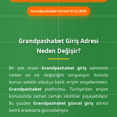
Grandpashabet Güncel Giriş 2026
Grandpashabet Giriş Adresi
Neden Değişir?
Bir çok insan
Grandpashabet giriş
adresinin
neden sık sık değiştiğini sorguluyor. Aslında
bunun sebebi oldukça basit: erişim engellemeleri.
Grandpashabet
platformu, Türkiye'den erişim
konusunda zaman zaman sıkıntılar yaşayabiliyor.
Bu yüzden
Grandpashabet güncel giriş
adresi
belirli aralıklarla güncelleniyor.