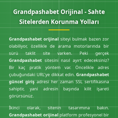
Grandpashabet Orijinal - Sahte
Sitelerden Korunma Yolları
Grandpashabet orijinal
siteyi bulmak bazen zor
olabiliyor, özellikle de arama motorlarında bir
sürü taklit site varken. Peki gerçek
Grandpashabet
sitesini nasıl ayırt edeceksiniz?
Bir kaç pratik yöntem var. Öncelikle adres
çubuğundaki URL'ye dikkat edin.
Grandpashabet
güncel giriş
adresi her zaman SSL sertifikasına
sahiptir, yani adresin başında kilit işareti
görürsünüz.
İkinci olarak, sitenin tasarımına bakın.
Grandpashabet orijinal
platform profesyonel bir