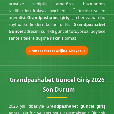
arayüze sahiptir, amatörce hazırlanmış
taklitlerden kolayca ayırt edilir. Üçüncüsü ve en
önemlisi:
Grandpashabet giriş
için her zaman bu
sayfadaki linkleri kullanın. Biz
Grandpashabet
Güncel
adresini sürekli güncel tutuyoruz, böylece
sahte sitelere düşme riskiniz olmaz.
Grandpashabet Orijinal Siteye Git
Grandpashabet Güncel Giriş 2026
- Son Durum
2026 yılı itibarıyla
Grandpashabet güncel giriş
adresi aktiftir ve sorunsuz çalışmaktadır. Bir çok