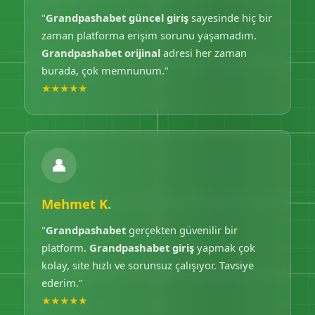
"
Grandpashabet güncel giriş
sayesinde hiç bir
zaman platforma erişim sorunu yaşamadım.
Grandpashabet orijinal
adresi her zaman
burada, çok memnunum."
★★★★★
👤
Mehmet K.
"
Grandpashabet
gerçekten güvenilir bir
platform.
Grandpashabet giriş
yapmak çok
kolay, site hızlı ve sorunsuz çalışıyor. Tavsiye
ederim."
★★★★★