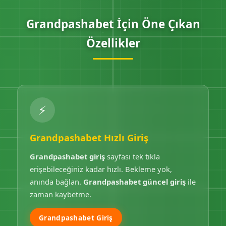
Grandpashabet İçin Öne Çıkan
Özellikler
⚡
Grandpashabet Hızlı Giriş
Grandpashabet giriş
sayfası tek tıkla
erişebileceğiniz kadar hızlı. Bekleme yok,
anında bağlan.
Grandpashabet güncel giriş
ile
zaman kaybetme.
Grandpashabet Giriş