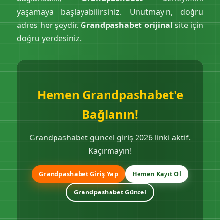
yaşamaya başlayabilirsiniz. Unutmayın, doğru
adres her şeydir.
Grandpashabet orijinal
site için
doğru yerdesiniz.
Hemen Grandpashabet'e
Bağlanın!
Grandpashabet güncel giriş 2026 linki aktif.
Kaçırmayın!
Grandpashabet Giriş Yap
Hemen Kayıt Ol
Grandpashabet Güncel