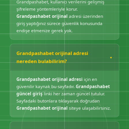
Grandpashabet, kullanıcı verilerini gelişmiş
şifreleme yöntemleriyle korur.
Grandpashabet orijinal
adresi üzerinden
giriş yaptığınız sürece güvenlik konusunda
endişe etmenize gerek yok.
Grandpashabet orijinal adresi
nereden bulabilirim?
Grandpashabet orijinal adresi
için en
güvenilir kaynak bu sayfadır.
Grandpashabet
güncel giriş
linki her zaman güncel tutulur.
Sayfadaki butonlara tıklayarak doğrudan
Grandpashabet orijinal
siteye ulaşabilirsiniz.