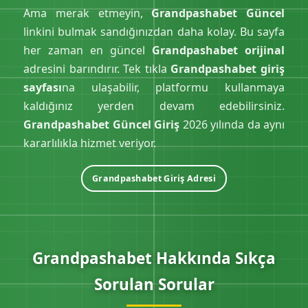
Ama merak etmeyin,
Grandpashabet Güncel
linkini bulmak sandığınızdan daha kolay. Bu sayfa
her zaman en güncel
Grandpashabet orijinal
adresini barındırır. Tek tıkla
Grandpashabet giriş
sayfası
na ulaşabilir, platformu kullanmaya
kaldığınız yerden devam edebilirsiniz.
Grandpashabet Güncel Giriş
2026 yılında da aynı
kararlılıkla hizmet veriyor.
Grandpashabet Giriş Adresi
Grandpashabet Hakkında Sıkça
Sorulan Sorular