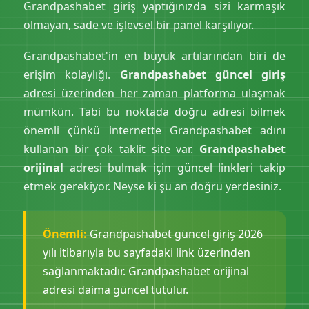
Grandpashabet giriş yaptığınızda sizi karmaşık
olmayan, sade ve işlevsel bir panel karşılıyor.
Grandpashabet'in en büyük artılarından biri de
erişim kolaylığı.
Grandpashabet güncel giriş
adresi üzerinden her zaman platforma ulaşmak
mümkün. Tabi bu noktada doğru adresi bilmek
önemli çünkü internette Grandpashabet adını
kullanan bir çok taklit site var.
Grandpashabet
orijinal
adresi bulmak için güncel linkleri takip
etmek gerekiyor. Neyse ki şu an doğru yerdesiniz.
Önemli:
Grandpashabet güncel giriş 2026
yılı itibarıyla bu sayfadaki link üzerinden
sağlanmaktadır. Grandpashabet orijinal
adresi daima güncel tutulur.