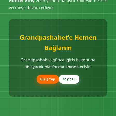
Güncel Giriş
2026 yılında da aynı kaliteyle hizmet
vermeye devam ediyor.
Grandpashabet'e Hemen
Bağlanın
Grandpashabet güncel giriş butonuna
tıklayarak platforma anında erişin.
Giriş Yap
Kayıt Ol