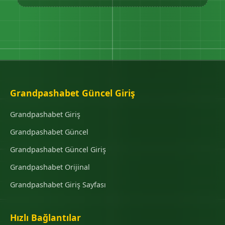
Grandpashabet Güncel Giriş
Grandpashabet Giriş
Grandpashabet Güncel
Grandpashabet Güncel Giriş
Grandpashabet Orijinal
Grandpashabet Giriş Sayfası
Hızlı Bağlantılar