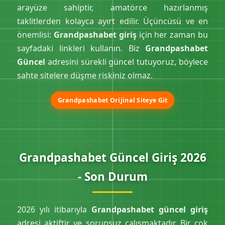
arayüze sahiptir, amatörce hazırlanmış
taklitlerden kolayca ayırt edilir. Üçüncüsü ve en
önemlisi:
Grandpashabet giriş
için her zaman bu
sayfadaki linkleri kullanın. Biz
Grandpashabet
Güncel
adresini sürekli güncel tutuyoruz, böylece
sahte sitelere düşme riskiniz olmaz.
Grandpashabet Orijinal Siteye Git
Grandpashabet Güncel Giriş 2026
- Son Durum
2026 yılı itibarıyla
Grandpashabet güncel giriş
adresi aktiftir ve sorunsuz çalışmaktadır. Bir çok