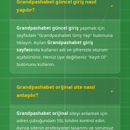
Grandpashabet güncel giriş nasıl
yapılır?
Grandpashabet güncel giriş
yapmak için
sayfadaki "Grandpashabet Giriş Yap" butonuna
tıklayın. Açılan
Grandpashabet giriş
sayfası
nda kullanıcı adı ve şifrenizle oturum
açabilirsiniz. Henüz üye değilseniz "Kayıt Ol"
butonunu kullanın.
Grandpashabet orijinal site nasıl
anlaşılır?
Grandpashabet orijinal
siteyi anlamak için
adres çubuğundaki SSL kilidini kontrol edin.
Ayrıca sitenin profesyonel tasarımı ve sorunsuz