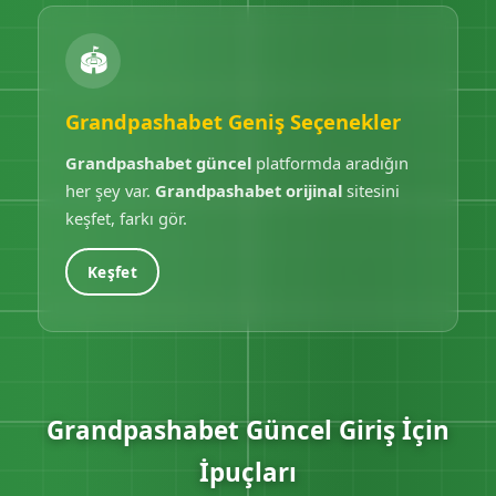
🏟️
Grandpashabet Geniş Seçenekler
Grandpashabet güncel
platformda aradığın
her şey var.
Grandpashabet orijinal
sitesini
keşfet, farkı gör.
Keşfet
Grandpashabet Güncel Giriş İçin
İpuçları