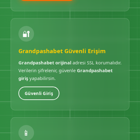
🔐
Grandpashabet Güvenli Erişim
Grandpashabet orijinal
adresi SSL korumalıdır.
Verilerin şifrelenir, güvenle
Grandpashabet
giriş
yapabilirsin.
Güvenli Giriş
📱