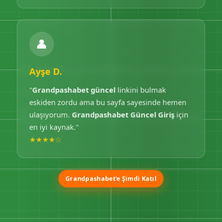
👤
Ayşe D.
"
Grandpashabet güncel
linkini bulmak
eskiden zordu ama bu sayfa sayesinde hemen
ulaşıyorum.
Grandpashabet Güncel Giriş
için
en iyi kaynak."
★★★★☆
Grandpashabet'e Şimdi Katıl