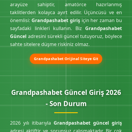
arayüze sahiptir, amatörce hazırlanmış
taklitlerden kolayca ayırt edilir. Üçüncüsü ve en
önemlisi:
Grandpashabet giriş
için her zaman bu
sayfadaki linkleri kullanın. Biz
Grandpashabet
Güncel
adresini sürekli güncel tutuyoruz, böylece
sahte sitelere düşme riskiniz olmaz.
Grandpashabet Orijinal Siteye Git
Grandpashabet Güncel Giriş 2026
- Son Durum
2026 yılı itibarıyla
Grandpashabet güncel giriş
adresi aktiftir ve sorunsuz çalışmaktadır. Bir çok