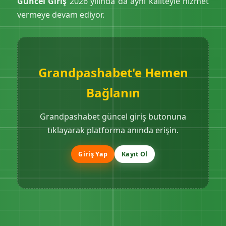
Güncel Giriş
2026 yılında da aynı kaliteyle hizmet
vermeye devam ediyor.
Grandpashabet'e Hemen
Bağlanın
Grandpashabet güncel giriş butonuna
tıklayarak platforma anında erişin.
Giriş Yap
Kayıt Ol