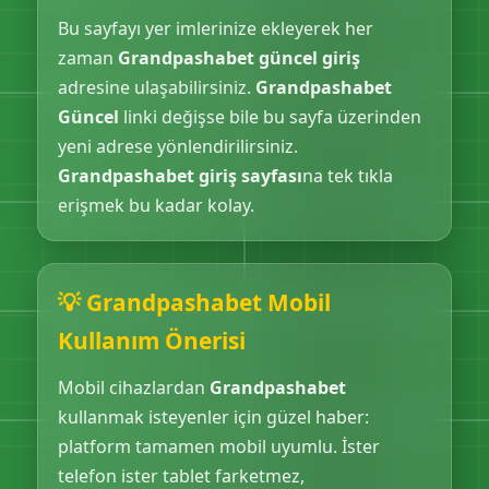
Bu sayfayı yer imlerinize ekleyerek her
zaman
Grandpashabet güncel giriş
adresine ulaşabilirsiniz.
Grandpashabet
Güncel
linki değişse bile bu sayfa üzerinden
yeni adrese yönlendirilirsiniz.
Grandpashabet giriş sayfası
na tek tıkla
erişmek bu kadar kolay.
💡 Grandpashabet Mobil
Kullanım Önerisi
Mobil cihazlardan
Grandpashabet
kullanmak isteyenler için güzel haber:
platform tamamen mobil uyumlu. İster
telefon ister tablet farketmez,