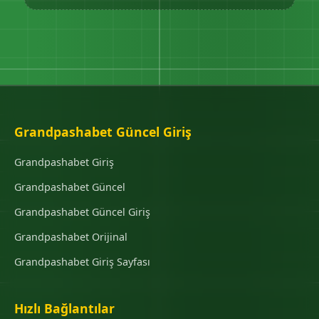
Grandpashabet Güncel Giriş
Grandpashabet Giriş
Grandpashabet Güncel
Grandpashabet Güncel Giriş
Grandpashabet Orijinal
Grandpashabet Giriş Sayfası
Hızlı Bağlantılar