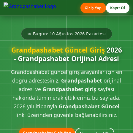
Giriş Yap
Kayıt Ol
📅 Bugün: 10 Ağustos 2026 Pazartesi
Grandpashabet Güncel Giriş
2026
- Grandpashabet Orijinal Adresi
Grandpashabet güncel giriş arayanlar için en
doğru adrestesiniz.
Grandpashabet
orijinal
adresi ve
Grandpashabet giriş
sayfası
hakkında tüm merak ettikleriniz bu sayfada.
2026 yılı itibarıyla
Grandpashabet Güncel
linki üzerinden güvenle bağlanabilirsiniz.
Grandpashabet Giriş Yap