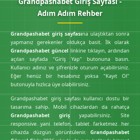
Grandpashabet Giriş Sayfası -
Adım Adım Rehber
Grandpashabet giriş sayfası
na ulaştıktan sonra
yapmanız gerekenler oldukça basit. İlk olarak
Grandpashabet güncel
linkine tıklayın, ardından
açılan sayfada "Giriş Yap" butonuna basın.
Kullanıcı adınız ve şifrenizle oturum açabilirsiniz.
Eğer henüz bir hesabınız yoksa "Kayıt Ol"
butonuyla hızlıca üye olabilirsiniz.
Grandpashabet giriş sayfası kullanıcı dostu bir
tasarıma sahip. Mobil cihazlardan da rahatça
Grandpashabet giriş
yapabilirsiniz. Site
responsive yani telefon, tablet farketmez her
cihazda düzgün görüntülenir.
Grandpashabet