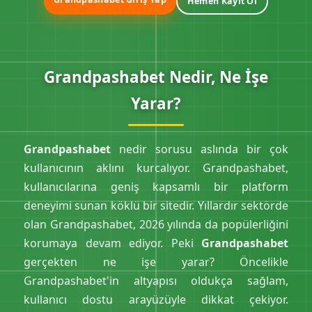
Hemen Kayıt Ol
Grandpashabet Nedir, Ne İşe
Yarar?
Grandpashabet
nedir sorusu aslında bir çok
kullanıcının aklını kurcalıyor. Grandpashabet,
kullanıcılarına geniş kapsamlı bir platform
deneyimi sunan köklü bir sitedir. Yıllardır sektörde
olan Grandpashabet, 2026 yılında da popülerliğini
korumaya devam ediyor. Peki
Grandpashabet
gerçekten ne işe yarar? Öncelikle
Grandpashabet'in altyapısı oldukça sağlam,
kullanıcı dostu arayüzüyle dikkat çekiyor.