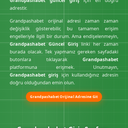
Grandpashabet güncel giriş
için en doğru
adrestir.
Grandpashabet orijinal adresi zaman zaman
değişiklik gösterebilir, bu tamamen erişim
engelleriyle ilgili bir durum. Ama endişelenmeyin,
Grandpashabet Güncel Giriş
linki her zaman
burada olacak. Tek yapmanız gereken sayfadaki
butonlara tıklayarak
Grandpashabet
platformuna erişmek. Unutmayın,
Grandpashabet giriş
için kullandığınız adresin
doğru olduğundan emin olun.
Grandpashabet Orijinal Adresine Git