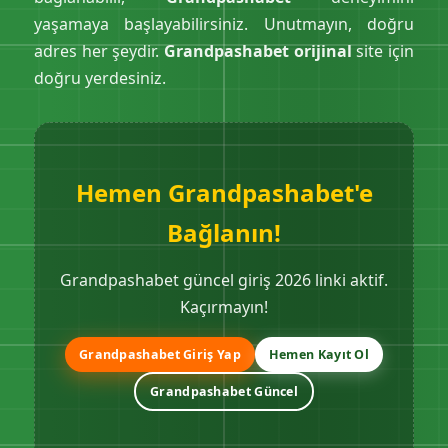
yaşamaya başlayabilirsiniz. Unutmayın, doğru
adres her şeydir.
Grandpashabet orijinal
site için
doğru yerdesiniz.
Hemen Grandpashabet'e
Bağlanın!
Grandpashabet güncel giriş 2026 linki aktif.
Kaçırmayın!
Grandpashabet Giriş Yap
Hemen Kayıt Ol
Grandpashabet Güncel