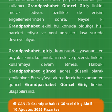
kullanıcı
Grandpashabet Güncel Giriş
linkini
merak ediyor, özellikle de erişim
engellemelerinden sonra. Neyse ki
Grandpashabet
ekibi bu konuda oldukça hızlı
hareket ediyor ve yeni adresleri kısa sürede
devreye alıyor.
Grandpashabet giriş
konusunda yaşanan en
büyük sıkıntı, kullanıcıların eski ve geçersiz linkleri
kullanmaya devam etmesi. Halbuki
Grandpashabet güncel
adresi düzenli olarak
yenileniyor. Bu sayfayı takip ederek her zaman en
güncel
Grandpashabet Güncel Giriş
linkine
ulaşabilirsiniz.
🔴 CANLI: Grandpashabet Güncel Giriş Aktif -
10 Ağustos 2026 Pazartesi