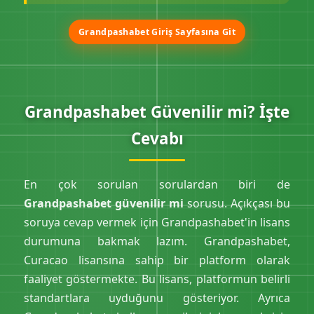
Grandpashabet Giriş Sayfasına Git
Grandpashabet Güvenilir mi? İşte
Cevabı
En çok sorulan sorulardan biri de
Grandpashabet güvenilir mi
sorusu. Açıkçası bu
soruya cevap vermek için Grandpashabet'in lisans
durumuna bakmak lazım. Grandpashabet,
Curacao lisansına sahip bir platform olarak
faaliyet göstermekte. Bu lisans, platformun belirli
standartlara uyduğunu gösteriyor. Ayrıca