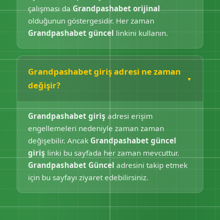
çalışması da
Grandpashabet orijinal
olduğunun göstergesidir. Her zaman
Grandpashabet güncel
linkini kullanın.
Grandpashabet giriş adresi ne zaman
değişir?
Grandpashabet giriş
adresi erişim
engellemeleri nedeniyle zaman zaman
değişebilir. Ancak
Grandpashabet güncel
giriş
linki bu sayfada her zaman mevcuttur.
Grandpashabet Güncel
adresini takip etmek
için bu sayfayı ziyaret edebilirsiniz.