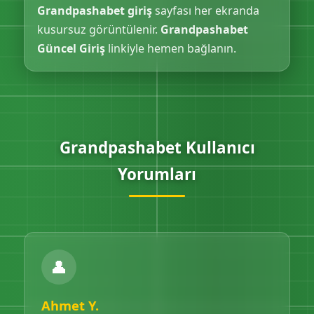
Grandpashabet giriş
sayfası her ekranda
kusursuz görüntülenir.
Grandpashabet
Güncel Giriş
linkiyle hemen bağlanın.
Grandpashabet Kullanıcı
Yorumları
👤
Ahmet Y.