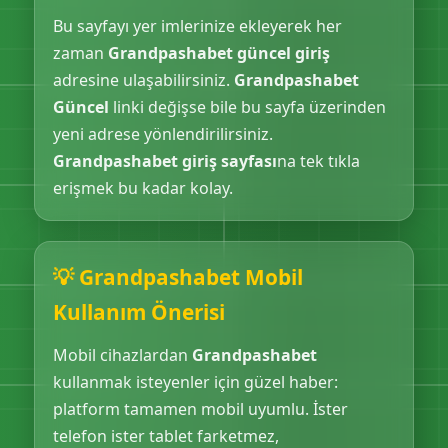
Bu sayfayı yer imlerinize ekleyerek her
zaman
Grandpashabet güncel giriş
adresine ulaşabilirsiniz.
Grandpashabet
Güncel
linki değişse bile bu sayfa üzerinden
yeni adrese yönlendirilirsiniz.
Grandpashabet giriş sayfası
na tek tıkla
erişmek bu kadar kolay.
💡 Grandpashabet Mobil
Kullanım Önerisi
Mobil cihazlardan
Grandpashabet
kullanmak isteyenler için güzel haber:
platform tamamen mobil uyumlu. İster
telefon ister tablet farketmez,