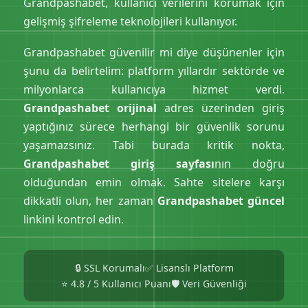
Grandpashabet, kullanıcı verilerini korumak için
gelişmiş şifreleme teknolojileri kullanıyor.
Grandpashabet güvenilir mi diye düşünenler için
şunu da belirtelim: platform yıllardır sektörde ve
milyonlarca kullanıcıya hizmet verdi.
Grandpashabet orijinal
adres üzerinden giriş
yaptığınız sürece herhangi bir güvenlik sorunu
yaşamazsınız. Tabi burada kritik nokta,
Grandpashabet giriş sayfası
nın doğru
olduğundan emin olmak. Sahte sitelere karşı
dikkatli olun, her zaman
Grandpashabet güncel
linkini kontrol edin.
🔒 SSL Korumalı
✅ Lisanslı Platform
⭐ 4.8 / 5 Kullanıcı Puanı
🛡️ Veri Güvenliği