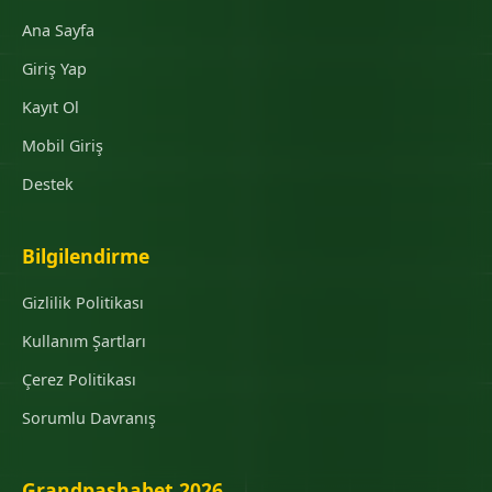
Ana Sayfa
Giriş Yap
Kayıt Ol
Mobil Giriş
Destek
Bilgilendirme
Gizlilik Politikası
Kullanım Şartları
Çerez Politikası
Sorumlu Davranış
Grandpashabet 2026