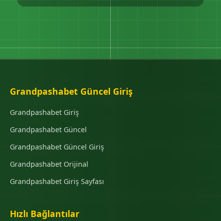
Grandpashabet Güncel Giriş
Grandpashabet Giriş
Grandpashabet Güncel
Grandpashabet Güncel Giriş
Grandpashabet Orijinal
Grandpashabet Giriş Sayfası
Hızlı Bağlantılar