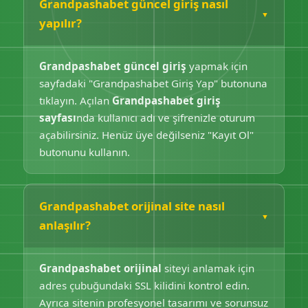
Grandpashabet güncel giriş nasıl
yapılır?
Grandpashabet güncel giriş
yapmak için
sayfadaki "Grandpashabet Giriş Yap" butonuna
tıklayın. Açılan
Grandpashabet giriş
sayfası
nda kullanıcı adı ve şifrenizle oturum
açabilirsiniz. Henüz üye değilseniz "Kayıt Ol"
butonunu kullanın.
Grandpashabet orijinal site nasıl
anlaşılır?
Grandpashabet orijinal
siteyi anlamak için
adres çubuğundaki SSL kilidini kontrol edin.
Ayrıca sitenin profesyonel tasarımı ve sorunsuz