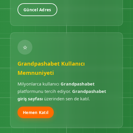
Güncel Adres
⭐
Grandpashabet Kullanıcı
Memnuniyeti
Milyonlarca kullanıcı
Grandpashabet
platformunu tercih ediyor.
Grandpashabet
giriş sayfası
üzerinden sen de katıl.
Hemen Katıl