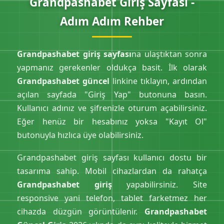
Grandpashabet Giriş Sayfası -
Adım Adım Rehber
Grandpashabet giriş sayfası
na ulaştıktan sonra
yapmanız gerekenler oldukça basit. İlk olarak
Grandpashabet güncel
linkine tıklayın, ardından
açılan sayfada "Giriş Yap" butonuna basın.
Kullanıcı adınız ve şifrenizle oturum açabilirsiniz.
Eğer henüz bir hesabınız yoksa "Kayıt Ol"
butonuyla hızlıca üye olabilirsiniz.
Grandpashabet giriş sayfası kullanıcı dostu bir
tasarıma sahip. Mobil cihazlardan da rahatça
Grandpashabet giriş
yapabilirsiniz. Site
responsive yani telefon, tablet farketmez her
cihazda düzgün görüntülenir.
Grandpashabet