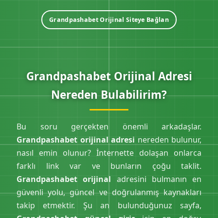
Grandpashabet Orijinal Siteye Bağlan
Grandpashabet Orijinal Adresi
Nereden Bulabilirim?
Bu soru gerçekten önemli arkadaşlar.
Grandpashabet orijinal adresi
nereden bulunur,
nasıl emin olunur? İnternette dolaşan onlarca
farklı link var ve bunların çoğu taklit.
Grandpashabet orijinal
adresini bulmanın en
güvenli yolu, güncel ve doğrulanmış kaynakları
takip etmektir. Şu an bulunduğunuz sayfa,