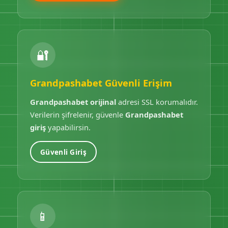
🔐
Grandpashabet Güvenli Erişim
Grandpashabet orijinal
adresi SSL korumalıdır.
Verilerin şifrelenir, güvenle
Grandpashabet
giriş
yapabilirsin.
Güvenli Giriş
📱