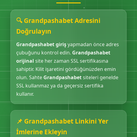
🔍 Grandpashabet Adresini
Doğrulayın
Grandpashabet giriş
yapmadan önce adres
çubuğunu kontrol edin.
Grandpashabet
orijinal
site her zaman SSL sertifikasına
sahiptir. Kilit işaretini gördüğünüzden emin
olun. Sahte
Grandpashabet
siteleri genelde
SSL kullanmaz ya da geçersiz sertifika
kullanır.
📌 Grandpashabet Linkini Yer
İmlerine Ekleyin