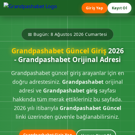
Giriş Yap
Kayıt Ol
📅 Bugün: 8 Ağustos 2026 Cumartesi
Grandpashabet Güncel Giriş
2026
- Grandpashabet Orijinal Adresi
Grandpashabet güncel giriş arayanlar için en
doğru adrestesiniz.
Grandpashabet
orijinal
adresi ve
Grandpashabet giriş
sayfası
hakkında tüm merak ettikleriniz bu sayfada.
2026 yılı itibarıyla
Grandpashabet Güncel
linki üzerinden güvenle bağlanabilirsiniz.
Grandpashabet Giriş Yap