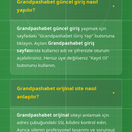
Grandpashabet güncel giriş nasıl
yapılır?
Grandpashabet güncel giriş
yapmak için
sayfadaki "Grandpashabet Giriş Yap" butonuna
tıklayın. Açılan
Grandpashabet giriş
sayfası
nda kullanıcı adı ve şifrenizle oturum
açabilirsiniz. Henüz üye değilseniz "Kayıt Ol"
butonunu kullanın.
Grandpashabet orijinal site nasıl
anlaşılır?
Grandpashabet orijinal
siteyi anlamak için
adres çubuğundaki SSL kilidini kontrol edin.
Ayrıca sitenin profesyonel tasarımı ve sorunsuz