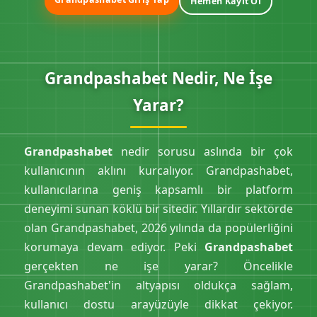
Hemen Kayıt Ol
Grandpashabet Nedir, Ne İşe
Yarar?
Grandpashabet
nedir sorusu aslında bir çok
kullanıcının aklını kurcalıyor. Grandpashabet,
kullanıcılarına geniş kapsamlı bir platform
deneyimi sunan köklü bir sitedir. Yıllardır sektörde
olan Grandpashabet, 2026 yılında da popülerliğini
korumaya devam ediyor. Peki
Grandpashabet
gerçekten ne işe yarar? Öncelikle
Grandpashabet'in altyapısı oldukça sağlam,
kullanıcı dostu arayüzüyle dikkat çekiyor.