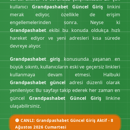
kullanıcı
Grandpashabet Güncel Giriş
linkini
merak ediyor, özellikle de erişim
engellemelerinden sonra. Neyse ki
Grandpashabet
ekibi bu konuda oldukça hızlı
hareket ediyor ve yeni adresleri kısa sürede
devreye alıyor.
Grandpashabet giriş
konusunda yaşanan en
büyük sıkıntı, kullanıcıların eski ve geçersiz linkleri
kullanmaya devam etmesi. Halbuki
Grandpashabet güncel
adresi düzenli olarak
yenileniyor. Bu sayfayı takip ederek her zaman en
güncel
Grandpashabet Güncel Giriş
linkine
ulaşabilirsiniz.
🔴 CANLI: Grandpashabet Güncel Giriş Aktif - 8
Ağustos 2026 Cumartesi