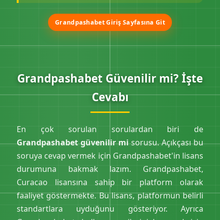
Grandpashabet Giriş Sayfasına Git
Grandpashabet Güvenilir mi? İşte
Cevabı
En çok sorulan sorulardan biri de
Grandpashabet güvenilir mi
sorusu. Açıkçası bu
soruya cevap vermek için Grandpashabet'in lisans
durumuna bakmak lazım. Grandpashabet,
Curacao lisansına sahip bir platform olarak
faaliyet göstermekte. Bu lisans, platformun belirli
standartlara uyduğunu gösteriyor. Ayrıca