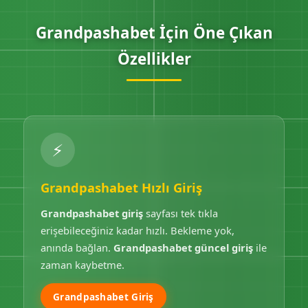
Grandpashabet İçin Öne Çıkan
Özellikler
⚡
Grandpashabet Hızlı Giriş
Grandpashabet giriş
sayfası tek tıkla
erişebileceğiniz kadar hızlı. Bekleme yok,
anında bağlan.
Grandpashabet güncel giriş
ile
zaman kaybetme.
Grandpashabet Giriş