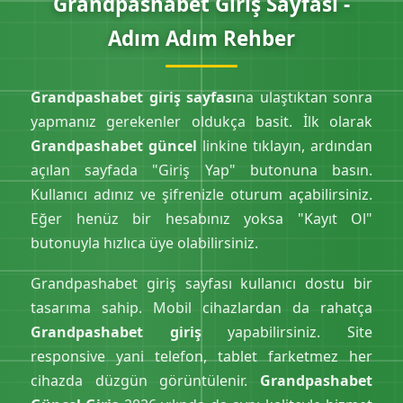
Grandpashabet Giriş Sayfası -
Adım Adım Rehber
Grandpashabet giriş sayfası
na ulaştıktan sonra
yapmanız gerekenler oldukça basit. İlk olarak
Grandpashabet güncel
linkine tıklayın, ardından
açılan sayfada "Giriş Yap" butonuna basın.
Kullanıcı adınız ve şifrenizle oturum açabilirsiniz.
Eğer henüz bir hesabınız yoksa "Kayıt Ol"
butonuyla hızlıca üye olabilirsiniz.
Grandpashabet giriş sayfası kullanıcı dostu bir
tasarıma sahip. Mobil cihazlardan da rahatça
Grandpashabet giriş
yapabilirsiniz. Site
responsive yani telefon, tablet farketmez her
cihazda düzgün görüntülenir.
Grandpashabet