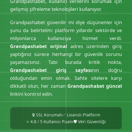
Grandpashabet, kullanıcı verilerini korumak için
gelişmiş şifreleme teknolojileri kullanıyor.
Grandpashabet güvenilir mi diye düşünenler için
şunu da belirtelim: platform yıllardır sektörde ve
milyonlarca kullanıcıya hizmet verdi.
Grandpashabet orijinal
adres üzerinden giriş
yaptığınız sürece herhangi bir güvenlik sorunu
yaşamazsınız. Tabi burada kritik nokta,
Grandpashabet giriş sayfası
nın doğru
olduğundan emin olmak. Sahte sitelere karşı
dikkatli olun, her zaman
Grandpashabet güncel
linkini kontrol edin.
🔒 SSL Korumalı
✅ Lisanslı Platform
⭐ 4.8 / 5 Kullanıcı Puanı
🛡️ Veri Güvenliği