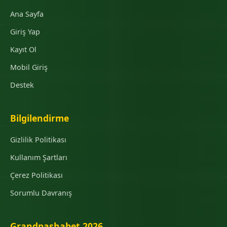
Ana Sayfa
Giriş Yap
Kayıt Ol
Mobil Giriş
Destek
Bilgilendirme
Gizlilik Politikası
Kullanım Şartları
Çerez Politikası
Sorumlu Davranış
Grandpashabet 2026