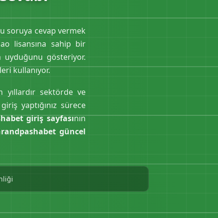
bu soruya cevap vermek
o lisansına sahip bir
ra uyduğunu gösteriyor.
eri kullanıyor.
 yıllardır sektörde ve
iriş yaptığınız sürece
abet giriş sayfası
nın
randpashabet güncel
nliği