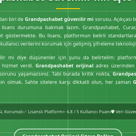
dan biri de
Grandpashabet güvenilir mi
sorusu. Açıkçası 
n lisans durumuna bakmak lazım. Grandpashabet, Curaca
et göstermekte. Bu lisans, platformun belirli standartla
llanıcı verilerini korumak için gelişmiş şifreleme teknolojil
ir mi diye düşünenler için şunu da belirtelim: platform
a hizmet verdi.
Grandpashabet orijinal
adres üzerinden g
 sorunu yaşamazsınız. Tabi burada kritik nokta,
Grandpash
 olmak. Sahte sitelere karşı dikkatli olun, her zaman
G
SSL Korumalı
✅ Lisanslı Platform
⭐ 4.8 / 5 Kullanıcı Puanı
🛡️ Veri Güve