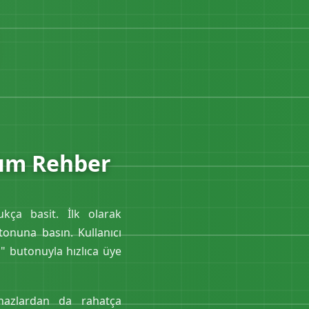
dım Rehber
kça basit. İlk olarak
tonuna basın. Kullanıcı
l" butonuyla hızlıca üye
ihazlardan da rahatça