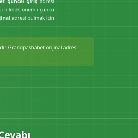
t güncel giriş
adresi
i bilmek önemli çünkü
inal
adresi bulmak için
dır. Grandpashabet orijinal adresi
Cevabı