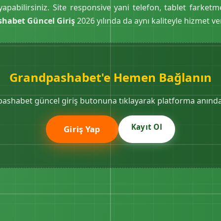
apabilirsiniz. Site responsive yani telefon, tablet farke
habet Güncel Giriş
2026 yılında da aynı kaliteyle hizmet 
Grandpashabet'e Hemen Bağlanın
ashabet güncel giriş butonuna tıklayarak platforma anında 
Kayıt Ol
Giriş Yap