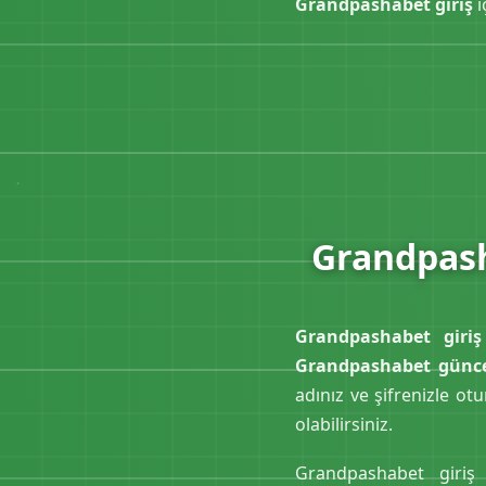
Grandpashabet giriş
i
Grandpash
Grandpashabet giriş
Grandpashabet günc
adınız ve şifrenizle ot
olabilirsiniz.
Grandpashabet giriş 