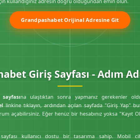
çin kullandığınız adresin doğru olduğundan emin olun.
Grandpashabet Orijinal Adresine Git
abet Giriş Sayfası - Adım A
 sayfası
na ulaştıktan sonra yapmanız gerekenler oldu
el
linkine tıklayın, ardından açılan sayfada "Giriş Yap" bu
urum açabilirsiniz. Eğer henüz bir hesabınız yoksa "Kayıt O
sayfası kullanıcı dostu bir tasarıma sahip. Mobil c