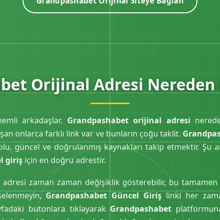
Grandpashabet Orijinal Siteye Bağlan
et Orijinal Adresi Nereden 
emli arkadaşlar.
Grandpashabet orijinal adresi
nerede
an onlarca farklı link var ve bunların çoğu taklit.
Grandpas
lu, güncel ve doğrulanmış kaynakları takip etmektir. Şu 
 giriş
için en doğru adrestir.
 adresi zaman zaman değişiklik gösterebilir, bu tamamen eri
şelenmeyin,
Grandpashabet Güncel Giriş
linki her zam
fadaki butonlara tıklayarak
Grandpashabet
platformuna