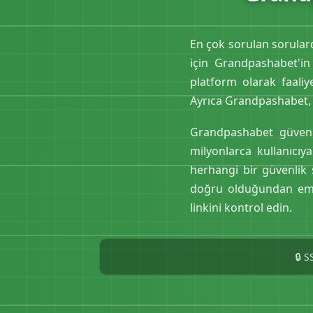
En çok sorulan sorular
için Grandpashabet'i
platform olarak faaliy
Ayrıca Grandpashabet, ku
Grandpashabet güvenil
milyonlarca kullanıcıy
herhangi bir güvenlik
doğru olduğundan emin
linkini kontrol edin.
🔒 