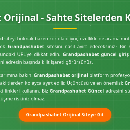
Orijinal - Sahte Sitelerden 
al
siteyi bulmak bazen zor olabiliyor, özellikle de arama moto
rçek
Grandpashabet
sitesini nasıl ayırt edeceksiniz? Bir
undaki URL'ye dikkat edin.
Grandpashabet güncel giriş
yani adresin başında kilit işareti görürsünüz.
asarımına bakın.
Grandpashabet orijinal
platform profesyon
klitlerden kolayca ayırt edilir. Üçüncüsü ve en önemlisi:
Gr
 linkleri kullanın. Biz
Grandpashabet Güncel
adresini sü
düşme riskiniz olmaz.
Grandpashabet Orijinal Siteye Git