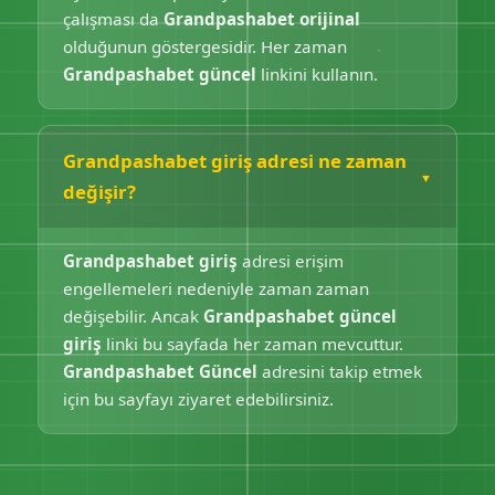
çalışması da
Grandpashabet orijinal
olduğunun göstergesidir. Her zaman
Grandpashabet güncel
linkini kullanın.
Grandpashabet giriş adresi ne zaman
değişir?
Grandpashabet giriş
adresi erişim
engellemeleri nedeniyle zaman zaman
değişebilir. Ancak
Grandpashabet güncel
giriş
linki bu sayfada her zaman mevcuttur.
Grandpashabet Güncel
adresini takip etmek
için bu sayfayı ziyaret edebilirsiniz.