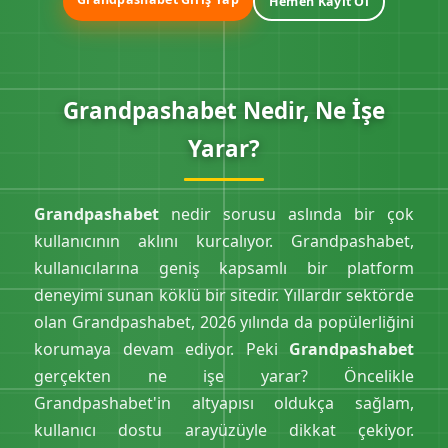
Hemen Kayıt Ol
Grandpashabet Nedir, Ne İşe
Yarar?
Grandpashabet
nedir sorusu aslında bir çok
kullanıcının aklını kurcalıyor. Grandpashabet,
kullanıcılarına geniş kapsamlı bir platform
deneyimi sunan köklü bir sitedir. Yıllardır sektörde
olan Grandpashabet, 2026 yılında da popülerliğini
korumaya devam ediyor. Peki
Grandpashabet
gerçekten ne işe yarar? Öncelikle
Grandpashabet'in altyapısı oldukça sağlam,
kullanıcı dostu arayüzüyle dikkat çekiyor.