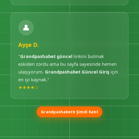
👤
Ayşe D.
"
Grandpashabet güncel
linkini bulmak
eskiden zordu ama bu sayfa sayesinde hemen
ulaşıyorum.
Grandpashabet Güncel Giriş
için
en iyi kaynak."
★★★★☆
Grandpashabet'e Şimdi Katıl