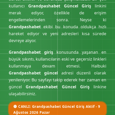
kullanıcı
Grandpashabet Güncel Giriş
linkini
merak ediyor, özellikle de erişim
engellemelerinden sonra. Neyse ki
Grandpashabet
ekibi bu konuda oldukça hızlı
hareket ediyor ve yeni adresleri kısa sürede
devreye alıyor.
Grandpashabet giriş
konusunda yaşanan en
büyük sıkıntı, kullanıcıların eski ve geçersiz linkleri
kullanmaya devam etmesi. Halbuki
Grandpashabet güncel
adresi düzenli olarak
yenileniyor. Bu sayfayı takip ederek her zaman en
güncel
Grandpashabet Güncel Giriş
linkine
ulaşabilirsiniz.
🔴 CANLI: Grandpashabet Güncel Giriş Aktif - 9
Ağustos 2026 Pazar