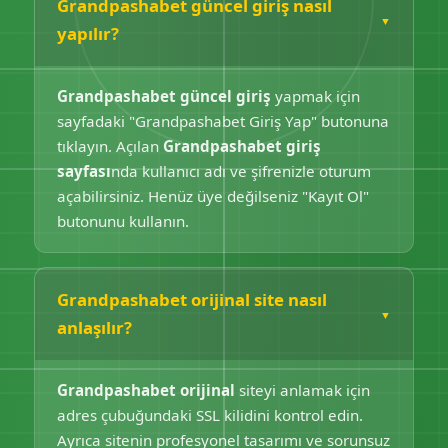
Grandpashabet güncel giriş nasıl
yapılır?
Grandpashabet güncel giriş
yapmak için
sayfadaki "Grandpashabet Giriş Yap" butonuna
tıklayın. Açılan
Grandpashabet giriş
sayfası
nda kullanıcı adı ve şifrenizle oturum
açabilirsiniz. Henüz üye değilseniz "Kayıt Ol"
butonunu kullanın.
Grandpashabet orijinal site nasıl
anlaşılır?
Grandpashabet orijinal
siteyi anlamak için
adres çubuğundaki SSL kilidini kontrol edin.
Ayrıca sitenin profesyonel tasarımı ve sorunsuz