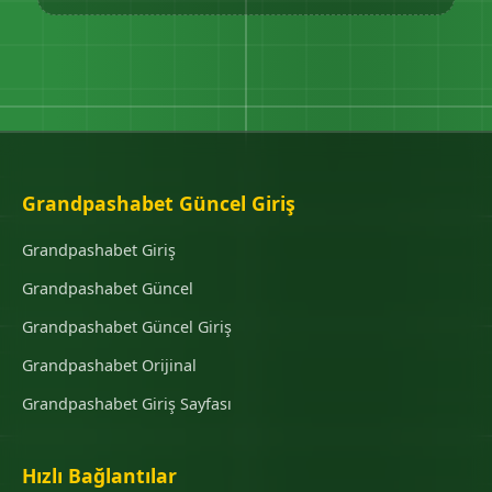
Grandpashabet Güncel Giriş
Grandpashabet Giriş
Grandpashabet Güncel
Grandpashabet Güncel Giriş
Grandpashabet Orijinal
Grandpashabet Giriş Sayfası
Hızlı Bağlantılar