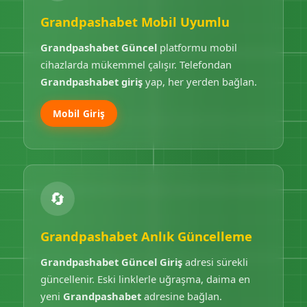
Grandpashabet Mobil Uyumlu
Grandpashabet Güncel
platformu mobil
cihazlarda mükemmel çalışır. Telefondan
Grandpashabet giriş
yap, her yerden bağlan.
Mobil Giriş
🔄
Grandpashabet Anlık Güncelleme
Grandpashabet Güncel Giriş
adresi sürekli
güncellenir. Eski linklerle uğraşma, daima en
yeni
Grandpashabet
adresine bağlan.